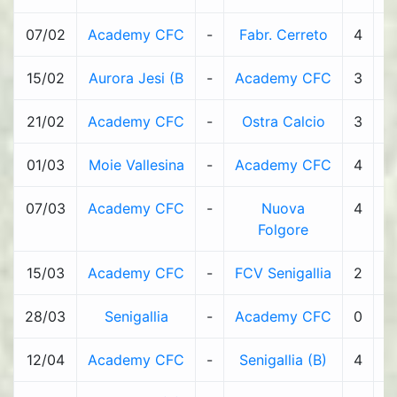
07/02
Academy CFC
-
Fabr. Cerreto
4
-
15/02
Aurora Jesi (B
-
Academy CFC
3
-
21/02
Academy CFC
-
Ostra Calcio
3
-
01/03
Moie Vallesina
-
Academy CFC
4
-
07/03
Academy CFC
-
Nuova
4
-
Folgore
15/03
Academy CFC
-
FCV Senigallia
2
-
28/03
Senigallia
-
Academy CFC
0
-
12/04
Academy CFC
-
Senigallia (B)
4
-