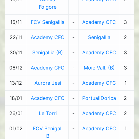
Folgore
15/11
FCV Senigallia
-
Academy CFC
3
-
22/11
Academy CFC
-
Senigallia
2
-
30/11
Senigallia (B)
-
Academy CFC
3
-
06/12
Academy CFC
-
Moie Vall. (B)
3
-
13/12
Aurora Jesi
-
Academy CFC
1
-
18/01
Academy CFC
-
PortualiDorica
2
-
26/01
Le Torri
-
Academy CFC
2
-
01/02
FCV Senigal.
-
Academy CFC
1
-
B