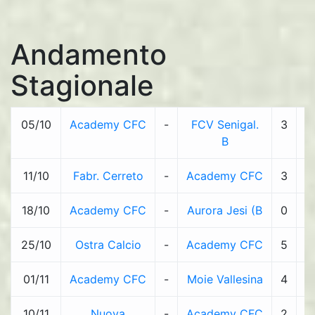
Andamento
Stagionale
05/10
Academy CFC
-
FCV Senigal.
3
-
B
11/10
Fabr. Cerreto
-
Academy CFC
3
-
18/10
Academy CFC
-
Aurora Jesi (B
0
-
25/10
Ostra Calcio
-
Academy CFC
5
-
01/11
Academy CFC
-
Moie Vallesina
4
-
10/11
Nuova
-
Academy CFC
2
-