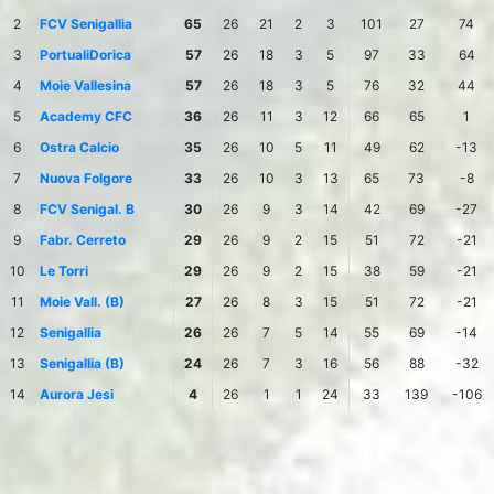
2
FCV Senigallia
65
26
21
2
3
101
27
74
3
PortualiDorica
57
26
18
3
5
97
33
64
4
Moie Vallesina
57
26
18
3
5
76
32
44
5
Academy CFC
36
26
11
3
12
66
65
1
6
Ostra Calcio
35
26
10
5
11
49
62
-13
7
Nuova Folgore
33
26
10
3
13
65
73
-8
8
FCV Senigal. B
30
26
9
3
14
42
69
-27
9
Fabr. Cerreto
29
26
9
2
15
51
72
-21
10
Le Torri
29
26
9
2
15
38
59
-21
11
Moie Vall. (B)
27
26
8
3
15
51
72
-21
12
Senigallia
26
26
7
5
14
55
69
-14
13
Senigallia (B)
24
26
7
3
16
56
88
-32
14
Aurora Jesi
4
26
1
1
24
33
139
-106