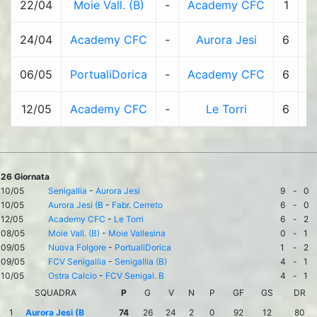
22/04
Moie Vall. (B)
-
Academy CFC
1
-
24/04
Academy CFC
-
Aurora Jesi
6
-
06/05
PortualiDorica
-
Academy CFC
6
-
12/05
Academy CFC
-
Le Torri
6
-
26 Giornata
10/05
Senigallia
-
Aurora Jesi
9
-
0
10/05
Aurora Jesi (B
-
Fabr. Cerreto
6
-
0
12/05
Academy CFC
-
Le Torri
6
-
2
08/05
Moie Vall. (B)
-
Moie Vallesina
0
-
1
09/05
Nuova Folgore
-
PortualiDorica
1
-
2
09/05
FCV Senigallia
-
Senigallia (B)
4
-
1
10/05
Ostra Calcio
-
FCV Senigal. B
4
-
1
SQUADRA
P
G
V
N
P
GF
GS
DR
1
Aurora Jesi (B
74
26
24
2
0
92
12
80