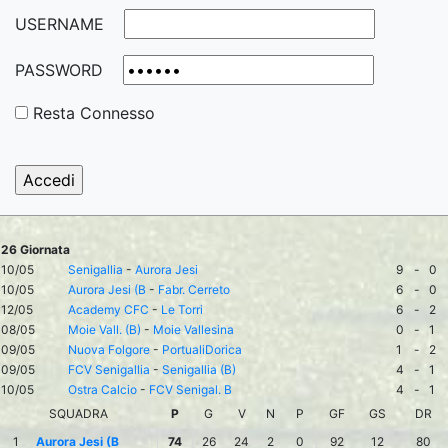
USERNAME
PASSWORD
Resta Connesso
26 Giornata
10/05
Senigallia
-
Aurora Jesi
9
-
0
10/05
Aurora Jesi (B
-
Fabr. Cerreto
6
-
0
12/05
Academy CFC
-
Le Torri
6
-
2
08/05
Moie Vall. (B)
-
Moie Vallesina
0
-
1
09/05
Nuova Folgore
-
PortualiDorica
1
-
2
09/05
FCV Senigallia
-
Senigallia (B)
4
-
1
10/05
Ostra Calcio
-
FCV Senigal. B
4
-
1
SQUADRA
P
G
V
N
P
GF
GS
DR
1
Aurora Jesi (B
74
26
24
2
0
92
12
80