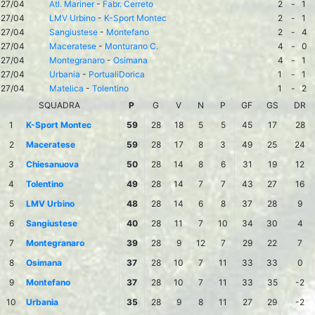
27/04
Atl. Mariner
-
Fabr. Cerreto
2
-
1
27/04
LMV Urbino
-
K-Sport Montec
2
-
1
27/04
Sangiustese
-
Montefano
2
-
4
27/04
Maceratese
-
Monturano C.
4
-
0
27/04
Montegranaro
-
Osimana
4
-
1
27/04
Urbania
-
PortualiDorica
1
-
1
27/04
Matelica
-
Tolentino
1
-
2
SQUADRA
P
G
V
N
P
GF
GS
DR
1
K-Sport Montec
59
28
18
5
5
45
17
28
2
Maceratese
59
28
17
8
3
49
25
24
3
Chiesanuova
50
28
14
8
6
31
19
12
4
Tolentino
49
28
14
7
7
43
27
16
5
LMV Urbino
48
28
14
6
8
37
28
9
6
Sangiustese
40
28
11
7
10
34
30
4
7
Montegranaro
39
28
9
12
7
29
22
7
8
Osimana
37
28
10
7
11
33
33
0
9
Montefano
37
28
10
7
11
33
35
-2
10
Urbania
35
28
9
8
11
27
29
-2