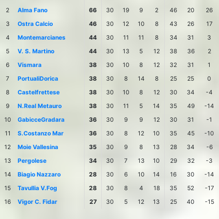
2
Alma Fano
66
30
19
9
2
46
20
26
3
Ostra Calcio
46
30
12
10
8
43
26
17
4
Montemarcianes
44
30
11
11
8
34
31
3
5
V. S. Martino
44
30
13
5
12
38
36
2
6
Vismara
38
30
10
8
12
32
31
1
7
PortualiDorica
38
30
8
14
8
25
25
0
8
Castelfrettese
38
30
10
8
12
30
34
-4
9
N.Real Metauro
38
30
11
5
14
35
49
-14
10
GabicceGradara
36
30
9
9
12
30
31
-1
11
S.Costanzo Mar
36
30
8
12
10
35
45
-10
12
Moie Vallesina
35
30
9
8
13
28
34
-6
13
Pergolese
34
30
7
13
10
29
32
-3
14
Biagio Nazzaro
28
30
6
10
14
16
30
-14
15
Tavullia V.Fog
28
30
8
4
18
35
52
-17
16
Vigor C. Fidar
27
30
5
12
13
25
40
-15