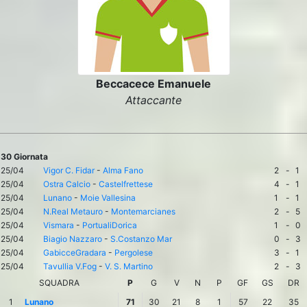
Beccacece Emanuele
Attaccante
30 Giornata
25/04
Vigor C. Fidar
-
Alma Fano
2
-
1
25/04
Ostra Calcio
-
Castelfrettese
4
-
1
25/04
Lunano
-
Moie Vallesina
1
-
1
25/04
N.Real Metauro
-
Montemarcianes
2
-
5
25/04
Vismara
-
PortualiDorica
1
-
0
25/04
Biagio Nazzaro
-
S.Costanzo Mar
0
-
3
25/04
GabicceGradara
-
Pergolese
3
-
1
25/04
Tavullia V.Fog
-
V. S. Martino
2
-
3
SQUADRA
P
G
V
N
P
GF
GS
DR
1
Lunano
71
30
21
8
1
57
22
35