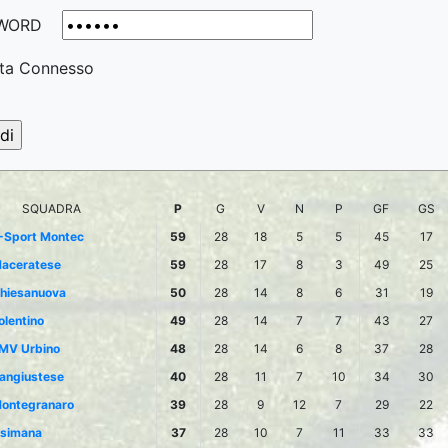
WORD
ta Connesso
SQUADRA
P
G
V
N
P
GF
GS
-Sport Montec
59
28
18
5
5
45
17
aceratese
59
28
17
8
3
49
25
hiesanuova
50
28
14
8
6
31
19
olentino
49
28
14
7
7
43
27
MV Urbino
48
28
14
6
8
37
28
angiustese
40
28
11
7
10
34
30
ontegranaro
39
28
9
12
7
29
22
simana
37
28
10
7
11
33
33