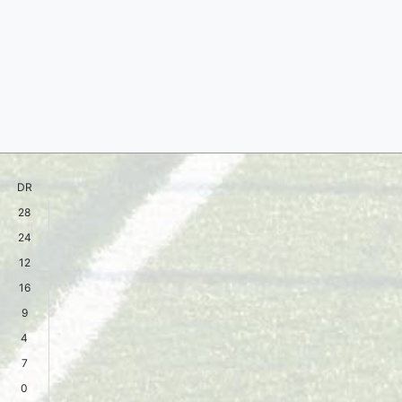
DR
28
24
12
16
9
4
7
0