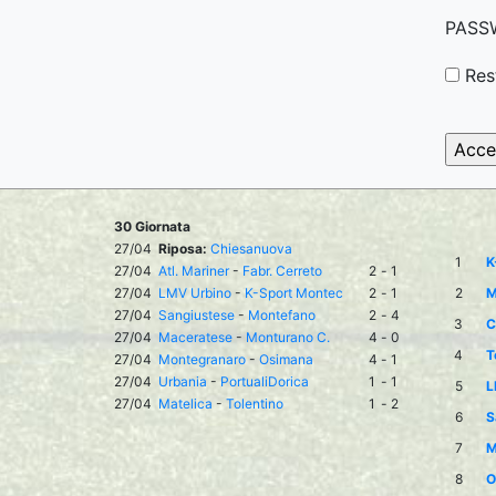
PASS
Res
30 Giornata
27/04
Riposa:
Chiesanuova
1
K
27/04
Atl. Mariner
-
Fabr. Cerreto
2
-
1
27/04
LMV Urbino
-
K-Sport Montec
2
-
1
2
M
27/04
Sangiustese
-
Montefano
2
-
4
3
C
27/04
Maceratese
-
Monturano C.
4
-
0
4
T
27/04
Montegranaro
-
Osimana
4
-
1
27/04
Urbania
-
PortualiDorica
1
-
1
5
L
27/04
Matelica
-
Tolentino
1
-
2
6
S
7
M
8
O