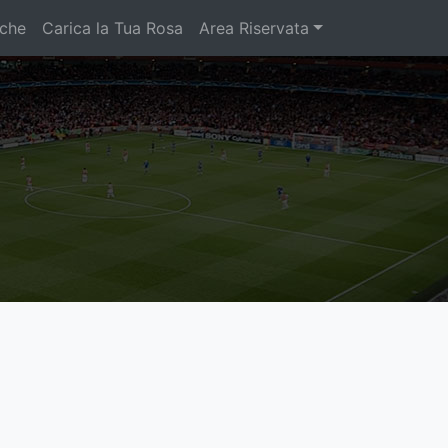
iche
Carica la Tua Rosa
Area Riservata