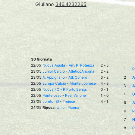
Giuliano
346.4232265
30 Giornata
22/05
Nuova Aquila
-
Am. P. Potenza
2
-
5
1
R
23/05
Junior Calcio
-
AtleticoAncona
2
-
2
23/05
A. Appignano
-
Atl. Conero
3
-
2
2
A
22/05
Europa Calcio
-
Monteluponese
4
-
3
3
A
22/05
Nuova FC
-
R.Porto Senig.
0
-
1
4
U
22/05
Ponterosso
-
Real Vallone
1
-
0
23/05
Loreto (B)
-
Treiese
4
-
1
5
A
24/05
Riposa:
Union Picena
6
R
7
N
8
P