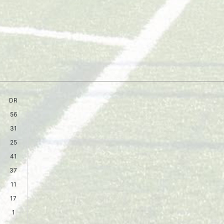
DR
56
31
25
41
37
11
17
1