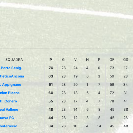
SQUADRA
P
G
V
N
P
GF
GS
.Porto Senig.
76
28
24
4
0
73
17
tleticoAncona
63
28
19
6
3
59
28
. Appignano
61
28
20
1
7
59
34
nion Picena
60
28
18
6
4
72
31
tl. Conero
55
28
17
4
7
78
41
eal Vallone
48
28
14
6
8
49
38
uova FC
44
28
12
8
8
45
28
onterosso
34
28
10
4
14
49
48