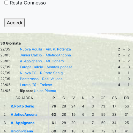
Resta Connesso
30 Giornata
22/05
Nuova Aquila
-
Am. P. Potenza
2
-
5
23/05
Junior Calcio
-
AtleticoAncona
2
-
2
23/05
A. Appignano
-
Atl. Conero
3
-
2
22/05
Europa Calcio
-
Monteluponese
4
-
3
22/05
Nuova FC
-
R.Porto Senig.
0
-
1
22/05
Ponterosso
-
Real Vallone
1
-
0
23/05
Loreto (B)
-
Treiese
4
-
1
24/05
Riposa:
Union Picena
SQUADRA
P
G
V
N
P
GF
GS
DR
1
R.Porto Senig.
76
28
24
4
0
73
17
56
2
AtleticoAncona
63
28
19
6
3
59
28
31
3
A. Appignano
61
28
20
1
7
59
34
25
4
Union Picena
60
28
18
6
4
72
31
41