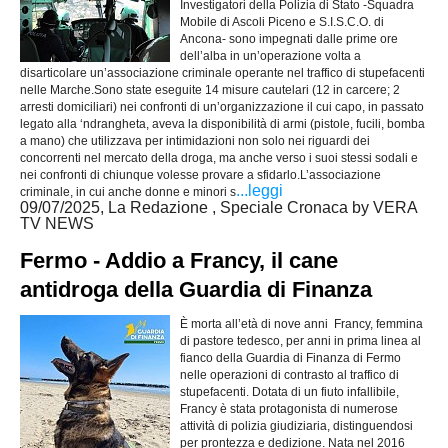
Investigatori della Polizia di Stato -Squadra
Mobile di Ascoli Piceno e S.I.S.C.O. di
Ancona- sono impegnati dalle prime ore
dell’alba in un’operazione volta a
disarticolare un’associazione criminale operante nel traffico di stupefacenti
nelle Marche.Sono state eseguite 14 misure cautelari (12 in carcere; 2
arresti domiciliari) nei confronti di un’organizzazione il cui capo, in passato
legato alla ‘ndrangheta, aveva la disponibilità di armi (pistole, fucili, bomba
a mano) che utilizzava per intimidazioni non solo nei riguardi dei
concorrenti nel mercato della droga, ma anche verso i suoi stessi sodali e
nei confronti di chiunque volesse provare a sfidarlo.L’associazione
...leggi
criminale, in cui anche donne e minori s
09/07/2025, La Redazione , Speciale Cronaca by VERA
TV NEWS
Fermo - Addio a Francy, il cane
antidroga della Guardia di Finanza
È morta all’età di nove anni Francy, femmina
di pastore tedesco, per anni in prima linea al
fianco della Guardia di Finanza di Fermo
nelle operazioni di contrasto al traffico di
stupefacenti. Dotata di un fiuto infallibile,
Francy è stata protagonista di numerose
attività di polizia giudiziaria, distinguendosi
per prontezza e dedizione. Nata nel 2016