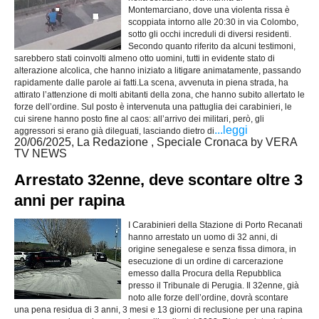
Montemarciano, dove una violenta rissa è
scoppiata intorno alle 20:30 in via Colombo,
sotto gli occhi increduli di diversi residenti.
Secondo quanto riferito da alcuni testimoni,
sarebbero stati coinvolti almeno otto uomini, tutti in evidente stato di
alterazione alcolica, che hanno iniziato a litigare animatamente, passando
rapidamente dalle parole ai fatti.La scena, avvenuta in piena strada, ha
attirato l’attenzione di molti abitanti della zona, che hanno subito allertato le
forze dell’ordine. Sul posto è intervenuta una pattuglia dei carabinieri, le
cui sirene hanno posto fine al caos: all’arrivo dei militari, però, gli
...leggi
aggressori si erano già dileguati, lasciando dietro di
20/06/2025, La Redazione , Speciale Cronaca by VERA
TV NEWS
Arrestato 32enne, deve scontare oltre 3
anni per rapina
I Carabinieri della Stazione di Porto Recanati
hanno arrestato un uomo di 32 anni, di
origine senegalese e senza fissa dimora, in
esecuzione di un ordine di carcerazione
emesso dalla Procura della Repubblica
presso il Tribunale di Perugia. Il 32enne, già
noto alle forze dell’ordine, dovrà scontare
una pena residua di 3 anni, 3 mesi e 13 giorni di reclusione per una rapina