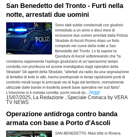
San Benedetto del Tronto - Furti nella
notte, arrestati due uomini
Sono stati subito condannati con giudizio
immediato a un anno e dieci mesi di
reclusione due uomini arrestati dalla Polizia
Stradale di Ascoli Piceno dopo un furto
compiuto nel cuore della notte a San
Benedetto del Tronto. Lo fa sapere la
Questura di Ascoli sottolineando che "la
condanna rappresenta l’epilogo giudiziario di un’operazione lampo
condotta con prontezza ed acume investigativo dagli operatori della
Stradale".Gli agenti della Stradale, "allertati via radio da una segnalazione
di tentativi di furto in atto, hanno predisposto in tempi rapidissimi posti di
controllo mirati lungo le principali vie di fuga dal territorio, normalmente
utilizzate dalle bande in trasferta aventi base operativa nel sud Italia".
...leggi
L’intuizione si è rivelata corretta: pochi minuti do
15/07/2025, La Redazione , Speciale Cronaca by VERA
TV NEWS
Operazione antidroga contro banda
armata con base a Porto d'Ascoli
SAN BENEDETTO- Maxi blitz in Riviera.