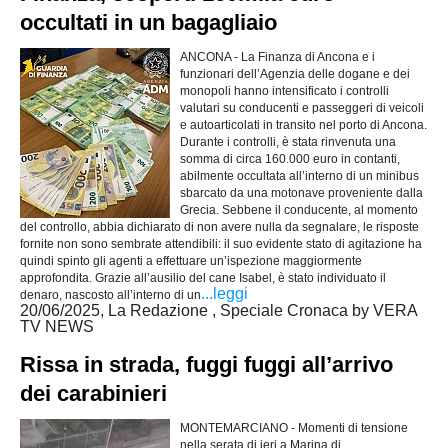
occultati in un bagagliaio
ANCONA - La Finanza di Ancona e i
funzionari dell’Agenzia delle dogane e dei
monopoli hanno intensificato i controlli
valutari su conducenti e passeggeri di veicoli
e autoarticolati in transito nel porto di Ancona.
Durante i controlli, è stata rinvenuta una
somma di circa 160.000 euro in contanti,
abilmente occultata all’interno di un minibus
sbarcato da una motonave proveniente dalla
Grecia. Sebbene il conducente, al momento
del controllo, abbia dichiarato di non avere nulla da segnalare, le risposte
fornite non sono sembrate attendibili: il suo evidente stato di agitazione ha
quindi spinto gli agenti a effettuare un’ispezione maggiormente
approfondita. Grazie all’ausilio del cane Isabel, è stato individuato il
...leggi
denaro, nascosto all’interno di un
20/06/2025, La Redazione , Speciale Cronaca by VERA
TV NEWS
Rissa in strada, fuggi fuggi all’arrivo
dei carabinieri
MONTEMARCIANO - Momenti di tensione
nella serata di ieri a Marina di