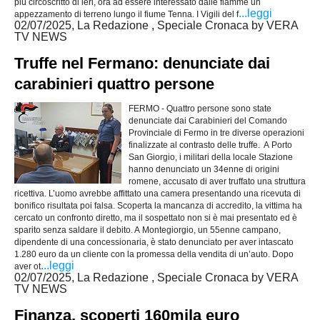
più circoscritto di ieri, ora ad essere interessato dalle fiamme un
...leggi
appezzamento di terreno lungo il fiume Tenna. I Vigili del f
02/07/2025, La Redazione , Speciale Cronaca by VERA
TV NEWS
Truffe nel Fermano: denunciate dai
carabinieri quattro persone
FERMO - Quattro persone sono state
denunciate dai Carabinieri del Comando
Provinciale di Fermo in tre diverse operazioni
finalizzate al contrasto delle truffe. A Porto
San Giorgio, i militari della locale Stazione
hanno denunciato un 34enne di origini
romene, accusato di aver truffato una struttura
ricettiva. L’uomo avrebbe affittato una camera presentando una ricevuta di
bonifico risultata poi falsa. Scoperta la mancanza di accredito, la vittima ha
cercato un confronto diretto, ma il sospettato non si è mai presentato ed è
sparito senza saldare il debito. A Montegiorgio, un 55enne campano,
dipendente di una concessionaria, è stato denunciato per aver intascato
1.280 euro da un cliente con la promessa della vendita di un’auto. Dopo
...leggi
aver ot
02/07/2025, La Redazione , Speciale Cronaca by VERA
TV NEWS
Finanza, scoperti 160mila euro