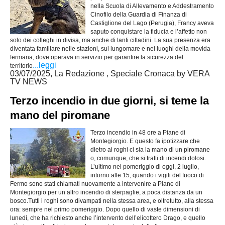
nella Scuola di Allevamento e Addestramento
Cinofilo della Guardia di Finanza di
Castiglione del Lago (Perugia), Francy aveva
saputo conquistare la fiducia e l’affetto non
solo dei colleghi in divisa, ma anche di tanti cittadini. La sua presenza era
diventata familiare nelle stazioni, sul lungomare e nei luoghi della movida
fermana, dove operava in servizio per garantire la sicurezza del
...leggi
territorio
03/07/2025, La Redazione , Speciale Cronaca by VERA
TV NEWS
Terzo incendio in due giorni, si teme la
mano del piromane
Terzo incendio in 48 ore a Piane di
Montegiorgio. E questo fa ipotizzare che
dietro ai roghi ci sia la mano di un piromane
o, comunque, che si tratti di incendi dolosi.
L’ultimo nel pomeriggio di oggi, 2 luglio,
intorno alle 15, quando i vigili del fuoco di
Fermo sono stati chiamati nuovamente a intervenire a Piane di
Montegiorgio per un altro incendio di sterpaglie, a poca distanza da un
bosco.Tutti i roghi sono divampati nella stessa area, e oltretutto, alla stessa
ora: sempre nel primo pomeriggio. Dopo quello di vaste dimensioni di
lunedì, che ha richiesto anche l’intervento dell’elicottero Drago, e quello