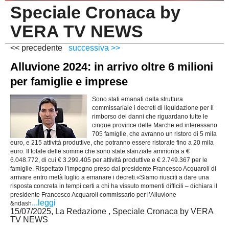
Speciale Cronaca by
PESARO URBINO
PROMOZIONE
DIRETTA
VERA TV NEWS
Carica la tua Rosa
1^ CATEGORIA
<< precedente
successiva >>
2^ CATEGORIA
Alluvione 2024: in arrivo oltre 6 milioni
3^ CATEGORIA
per famiglie e imprese
GIOVANILI
Sono stati emanati dalla struttura
commissariale i decreti di liquidazione per il
rimborso dei danni che riguardano tutte le
cinque province delle Marche ed interessano
705 famiglie, che avranno un ristoro di 5 mila
euro, e 215 attività produttive, che potranno essere ristorate fino a 20 mila
euro. Il totale delle somme che sono state stanziate ammonta a €
6.048.772, di cui € 3.299.405 per attività produttive e € 2.749.367 per le
famiglie. Rispettato l’impegno preso dal presidente Francesco Acquaroli di
arrivare entro metà luglio a emanare i decreti.«Siamo riusciti a dare una
risposta concreta in tempi certi a chi ha vissuto momenti difficili – dichiara il
presidente Francesco Acquaroli commissario per l’Alluvione
...leggi
&ndash
15/07/2025, La Redazione , Speciale Cronaca by VERA
TV NEWS