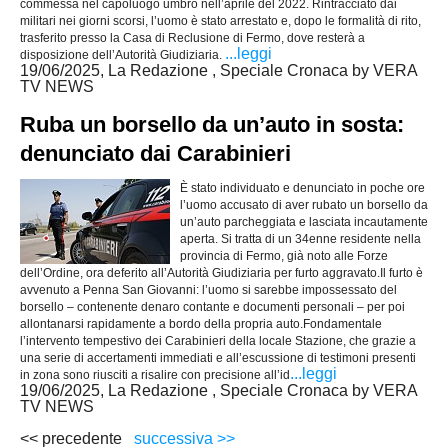
commessa nel capoluogo umbro nell’aprile del 2022. Rintracciato dai
militari nei giorni scorsi, l’uomo è stato arrestato e, dopo le formalità di rito,
trasferito presso la Casa di Reclusione di Fermo, dove resterà a
...leggi
disposizione dell’Autorità Giudiziaria.
19/06/2025, La Redazione , Speciale Cronaca by VERA
TV NEWS
Ruba un borsello da un’auto in sosta:
denunciato dai Carabinieri
È stato individuato e denunciato in poche ore
l’uomo accusato di aver rubato un borsello da
un’auto parcheggiata e lasciata incautamente
aperta. Si tratta di un 34enne residente nella
provincia di Fermo, già noto alle Forze
dell’Ordine, ora deferito all’Autorità Giudiziaria per furto aggravato.Il furto è
avvenuto a Penna San Giovanni: l’uomo si sarebbe impossessato del
borsello – contenente denaro contante e documenti personali – per poi
allontanarsi rapidamente a bordo della propria auto.Fondamentale
l’intervento tempestivo dei Carabinieri della locale Stazione, che grazie a
una serie di accertamenti immediati e all’escussione di testimoni presenti
...leggi
in zona sono riusciti a risalire con precisione all’id
19/06/2025, La Redazione , Speciale Cronaca by VERA
TV NEWS
<< precedente
successiva >>