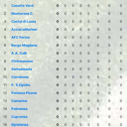
1
Casette Verd.
0
0
0
0
0
0
0
0
2
Monturano C.
0
0
0
0
0
0
0
0
3
Castel di Lama
0
0
0
0
0
0
0
0
4
AzzurraMariner
0
0
0
0
0
0
0
0
5
AFC Fermo
0
0
0
0
0
0
0
0
6
Borgo Mogliano
0
0
0
0
0
0
0
0
7
A.A. Colli
0
0
0
0
0
0
0
0
8
Civitanovese
0
0
0
0
0
0
0
0
9
Settempeda
0
0
0
0
0
0
0
0
10
Corridonia
0
0
0
0
0
0
0
0
11
P. S.Elpidio
0
0
0
0
0
0
0
0
12
Potenza Picena
0
0
0
0
0
0
0
0
13
Camerino
0
0
0
0
0
0
0
0
14
Palmense
0
0
0
0
0
0
0
0
15
Cuprense
0
0
0
0
0
0
0
0
16
Elpidiense
0
0
0
0
0
0
0
0