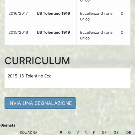
unico
2016/2017
US Tolentino 1919
Eccellenza Girone
0
unico
2015/2016
US Tolentino 1919
Eccellenza Girone
0
unico
CURRICULUM
2015-16 Tolentino Ecc.
INVIA UNA SEGNALAZIONE
Giornata
SQUADRA
P
G
V
N
P
GF
GS
DR