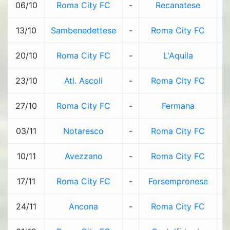
06/10
Roma City FC
-
Recanatese
3
13/10
Sambenedettese
-
Roma City FC
2
20/10
Roma City FC
-
L'Aquila
1
23/10
Atl. Ascoli
-
Roma City FC
1
27/10
Roma City FC
-
Fermana
1
03/11
Notaresco
-
Roma City FC
1
10/11
Avezzano
-
Roma City FC
1
17/11
Roma City FC
-
Forsempronese
2
24/11
Ancona
-
Roma City FC
1