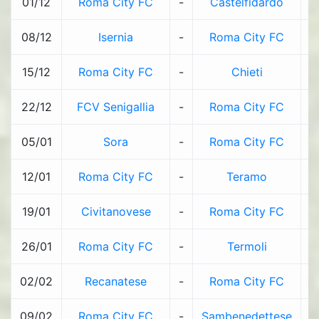
01/12
Roma City FC
-
Castelfidardo
0
08/12
Isernia
-
Roma City FC
1
15/12
Roma City FC
-
Chieti
1
22/12
FCV Senigallia
-
Roma City FC
1
05/01
Sora
-
Roma City FC
0
12/01
Roma City FC
-
Teramo
1
19/01
Civitanovese
-
Roma City FC
0
26/01
Roma City FC
-
Termoli
1
02/02
Recanatese
-
Roma City FC
2
09/02
Roma City FC
-
Sambenedettese
0