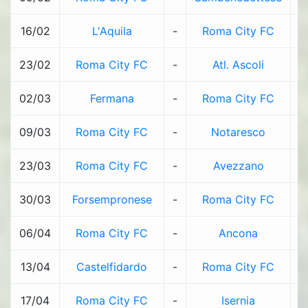
16/02
L'Aquila
-
Roma City FC
0
23/02
Roma City FC
-
Atl. Ascoli
2
02/03
Fermana
-
Roma City FC
1
09/03
Roma City FC
-
Notaresco
1
23/03
Roma City FC
-
Avezzano
1
30/03
Forsempronese
-
Roma City FC
3
06/04
Roma City FC
-
Ancona
1
13/04
Castelfidardo
-
Roma City FC
0
17/04
Roma City FC
-
Isernia
1