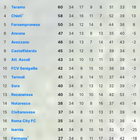
3
Teramo
60
34
17
9
8
51
33
18
*
4
Chieti
58
34
16
11
7
52
39
13
5
Forsempronese
50
34
12
14
8
44
36
8
6
Ancona
47
34
13
8
13
35
40
-5
7
Avezzano
46
34
13
7
14
41
43
-2
8
Castelfidardo
45
34
12
9
13
39
34
5
9
Atl. Ascoli
43
34
10
13
11
35
39
-4
10
FCV Senigallia
42
34
9
15
10
36
38
-2
11
Termoli
41
34
9
14
11
37
44
-7
12
Sora
40
34
9
13
12
32
39
-7
13
Recanatese
40
34
10
10
14
42
53
-11
14
Notaresco
38
34
10
8
16
37
45
-8
15
Civitanovese
37
34
8
13
13
31
39
-8
16
Roma City FC
35
34
8
11
15
32
36
-4
17
Isernia
34
34
8
10
16
32
57
-25
*
18
Fermana
27
34
6
11
17
24
42
-18