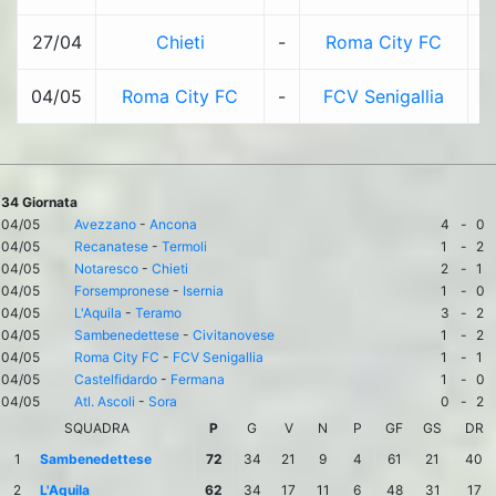
27/04
Chieti
-
Roma City FC
1
04/05
Roma City FC
-
FCV Senigallia
1
34 Giornata
04/05
Avezzano
-
Ancona
4
-
0
04/05
Recanatese
-
Termoli
1
-
2
04/05
Notaresco
-
Chieti
2
-
1
04/05
Forsempronese
-
Isernia
1
-
0
04/05
L'Aquila
-
Teramo
3
-
2
04/05
Sambenedettese
-
Civitanovese
1
-
2
04/05
Roma City FC
-
FCV Senigallia
1
-
1
04/05
Castelfidardo
-
Fermana
1
-
0
04/05
Atl. Ascoli
-
Sora
0
-
2
SQUADRA
P
G
V
N
P
GF
GS
DR
1
Sambenedettese
72
34
21
9
4
61
21
40
2
L'Aquila
62
34
17
11
6
48
31
17