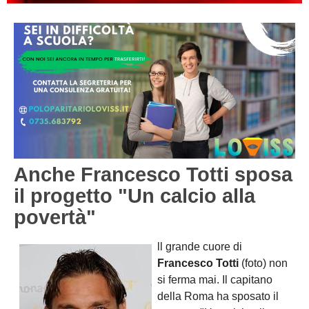
PESARO URBINO
PROMOZIONE
DIRETTA
Carica la tua Rosa
1^ CATEGORIA
2^ CATEGORIA
3^ CATEGORIA
GIOVANILI
Anche Francesco Totti sposa
il progetto "Un calcio alla
povertà"
ll grande cuore di
Francesco Totti
(foto) non
si ferma mai. Il capitano
della Roma ha sposato il