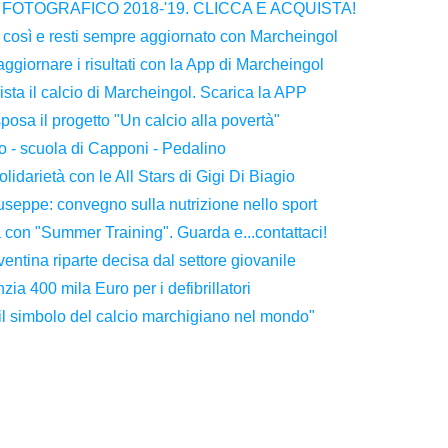
OTOGRAFICO 2018-'19. CLICCA E ACQUISTA!
 così e resti sempre aggiornato con Marcheingol
iornare i risultati con la App di Marcheingol
sta il calcio di Marcheingol. Scarica la APP
osa il progetto "Un calcio alla povertà"
 - scuola di Capponi - Pedalino
lidarietà con le All Stars di Gigi Di Biagio
useppe: convegno sulla nutrizione nello sport
 con "Summer Training". Guarda e...contattaci!
entina riparte decisa dal settore giovanile
a 400 mila Euro per i defibrillatori
 il simbolo del calcio marchigiano nel mondo"