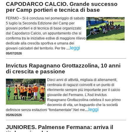
CAPODARCO CALCIO. Grande successo
per Camp portieri e tecnica di base
FERMO – Si è conclusa nel pomeriggio di sabato
5 luglio la Seconda Edizione del Camp per
giovani portieri e di tecnica di base organizzato
dal Capodarco Calcio, un appuntamento che si
conferma tra le iniziative estive di maggiore rilievo
dedicate alla crescita sportiva e umana dei
...
leggi
giovani calciatori del territorio. Per tre
05/07/2026
Invictus Rapagnano Grottazzolina, 10 anni
di crescita e passione
Dieci anni di attività, migliaia di allenamenti,
centinaia di ragazzi coinvolti e un punto di
riferimento sempre più importante per il calcio
giovanile del Fermano. L'Asd Invictus
Rapagnano Grottazzolina celebra il suo primo
decennio di vita, un traguardo che la società
...
leggi
definisce senza esitazioni “fondamentale”.Nel me
05/06/2026
JUNIORES. Palmense Fermana: arriva il