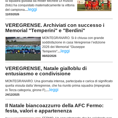
la squadra guidata da mister Michele Di Ruscio
(foto) ha conquistato matematicamente la vittoria
...
leggi
del campiona
11/03/2026
VEREGRENSE. Archiviati con successo i
Memorial "Temperini" e "Berdini"
MONTEGRANARO. Si è chiusa con grande
soddisfazione in casa Veregrense l’edizione
2026 dei Memorial “Giuseppe
...
leggi
Temperini”
06/02/2026
VEREGRENSE, Natale gialloblu di
entusiasmo e condivisione
MONTEGRANARO. Una giornata intensa, partecipata e carica di significato
quella vissuta dalla Veregrense, che ha riunito prima squadra (impegnata
...
leggi
in Terza categoria, girone F),
24/12/2025
Il Natale biancoazzurro della AFC Fermo:
festa, valori e appartenenza