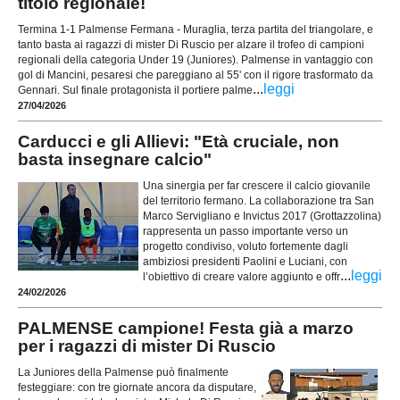
titolo regionale!
Termina 1-1 Palmense Fermana - Muraglia, terza partita del triangolare, e
tanto basta ai ragazzi di mister Di Ruscio per alzare il trofeo di campioni
regionali della categoria Under 19 (Juniores). Palmense in vantaggio con
gol di Mancini, pesaresi che pareggiano al 55' con il rigore trasformato da
...
leggi
Gennari. Sul finale protagonista il portiere palme
27/04/2026
Carducci e gli Allievi: "Età cruciale, non
basta insegnare calcio"
Una sinergia per far crescere il calcio giovanile
del territorio fermano. La collaborazione tra San
Marco Servigliano e Invictus 2017 (Grottazzolina)
rappresenta un passo importante verso un
progetto condiviso, voluto fortemente dagli
ambiziosi presidenti Paolini e Luciani, con
...
leggi
l’obiettivo di creare valore aggiunto e offr
24/02/2026
PALMENSE campione! Festa già a marzo
per i ragazzi di mister Di Ruscio
La Juniores della Palmense può finalmente
festeggiare: con tre giornate ancora da disputare,