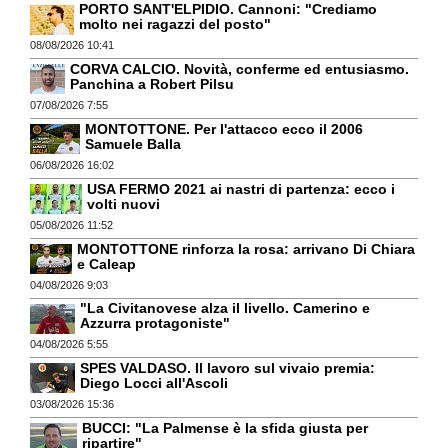
PORTO SANT'ELPIDIO. Cannoni: "Crediamo
molto nei ragazzi del posto"
08/08/2026 10:41
CORVA CALCIO. Novità, conferme ed entusiasmo.
Panchina a Robert Pilsu
07/08/2026 7:55
MONTOTTONE. Per l'attacco ecco il 2006
Samuele Balla
06/08/2026 16:02
USA FERMO 2021 ai nastri di partenza: ecco i
volti nuovi
05/08/2026 11:52
MONTOTTONE rinforza la rosa: arrivano Di Chiara
e Caleap
04/08/2026 9:03
"La Civitanovese alza il livello. Camerino e
Azzurra protagoniste"
04/08/2026 5:55
SPES VALDASO. Il lavoro sul vivaio premia:
Diego Locci all'Ascoli
03/08/2026 15:36
BUCCI: "La Palmense è la sfida giusta per
ripartire"