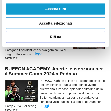
...
leggi
programmazione tecnica. Tutte le categorie d
07/06/2024
Accetta tutti
TORNEO DEL FERMANO. La 5^ Edizione dal
14 al 16 giugno con 32 squadre
Accetta selezionati
FERMO. Ha preso ufficialmente il via oggi, con la
presentazione presso la sala Consiliare della
Rifiuta
Provincia di Fermo, la 5^ Edizione del Torneo del
Fermano e 2^ Memorial Candido Pierleoni,
manifestazione calcistica riservata ai ragazzi della
Categoria Esordienti che si svolgerà dal 14 al 16
...
leggi
giugno. Un evento c
16/05/2024
BUFFON ACADEMY. Aperte le iscrizioni per
il Summer Camp 2024 a Pedaso
PEDASO. Sarà un’estate all’insegna del calcio e
del divertimento, quella che potrete vivere
quest’anno a Pedaso, splendida cittadina della
costa marchigiana, in provincia di Fermo. La
Buffon Academy arriva per la seconda volta
consecutiva in questa città con il suo Summer
...
leggi
Camp 2024. Per sette gi
19/04/2024