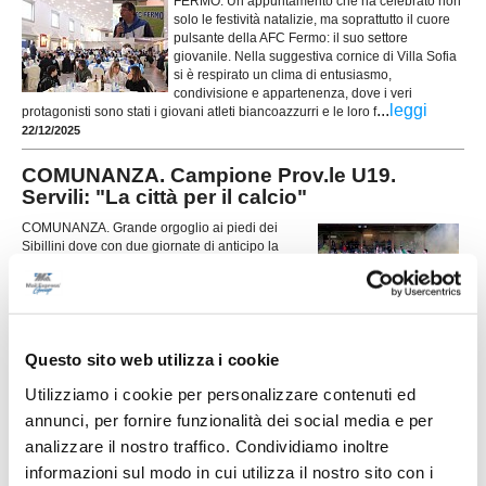
FERMO. Un appuntamento che ha celebrato non
solo le festività natalizie, ma soprattutto il cuore
pulsante della AFC Fermo: il suo settore
giovanile. Nella suggestiva cornice di Villa Sofia
si è respirato un clima di entusiasmo,
condivisione e appartenenza, dove i veri
...
leggi
protagonisti sono stati i giovani atleti biancoazzurri e le loro f
22/12/2025
COMUNANZA. Campione Prov.le U19.
Servili: "La città per il calcio"
COMUNANZA. Grande orgoglio ai piedi dei
Sibillini dove con due giornate di anticipo la
Under 19 del Comunanza ha vinto il titolo di
Campione Provinciale. Un percorso fantastico per
la squadra guidata dal tecnico Stefano Servili che,
nelle 18 giornate disputate fino ad ora, ha ottenuto
...
leggi
15 vittorie e 2 pareggi, subendo una sola sconfitta e segnan
Questo sito web utilizza i cookie
17/03/2025
Utilizziamo i cookie per personalizzare contenuti ed
VEREGRENSE. Settore giovanile e scuola
annunci, per fornire funzionalità dei social media e per
calcio carichi di entusiasmo
analizzare il nostro traffico. Condividiamo inoltre
La stagione è ormai avviata e l’Asd Veregrense
informazioni sul modo in cui utilizza il nostro sito con i
Calcio si conferma come oramai da 11 anni con