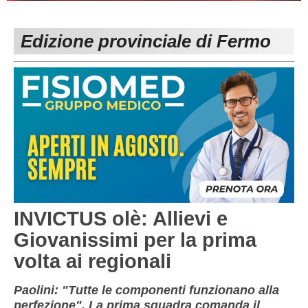
PESARO URBINO
PROMOZIONE
DIRETTA
Edizione provinciale di Fermo
Carica la tua Rosa
1^ CATEGORIA
2^ CATEGORIA
3^ CATEGORIA
GIOVANILI
INVICTUS olè: Allievi e
Giovanissimi per la prima
volta ai regionali
Paolini: "Tutte le componenti funzionano alla
perfezione". La prima squadra comanda il