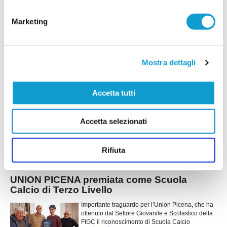
dell'Academy Civitanovese
L'Academy Civitanovese scrive una pagina
Marketing
storica del proprio settore giovanile conquistando
per la prima volta la 37ª edizione del Torneo
Velox Giovanissimi. Nella finale dello Stadio
della Vittoria di Macerata, i rossoblù hanno
superato la Vigor Senigallia per 3-1,
Mostra dettagli
...
leggi
completando un percorso stra
21/06/2026
Accetta tutti
ACADEMY CIVITANOVESE, la firma di
Calvaresi sui Giovanissimi
Accetta selezionati
CIVITANOVA MARCHE. Non è solo una questione
di classifica, ma di identità, valori e lavoro
quotidiano. I Giovanissimi dell’Academy
...
leggi
Civit
Rifiuta
11/02/2026
UNION PICENA premiata come Scuola
Calcio di Terzo Livello
Importante traguardo per l’Union Picena, che ha
ottenuto dal Settore Giovanile e Scolastico della
FIGC il riconoscimento di Scuola Calcio