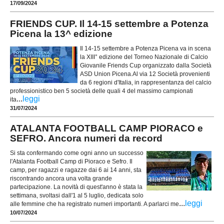
17/09/2024
FRIENDS CUP. Il 14-15 settembre a Potenza
Picena la 13^ edizione
Il 14-15 settembre a Potenza Picena va in scena
la XIII° edizione del Torneo Nazionale di Calcio
Giovanile Friends Cup organizzato dalla Società
ASD Union Picena.Al via 12 Società provenienti
da 6 regioni d'Italia, in rappresentanza del calcio
professionistico ben 5 società delle quali 4 del massimo campionati
...
leggi
ita
31/07/2024
ATALANTA FOOTBALL CAMP PIORACO e
SEFRO. Ancora numeri da record
Si sta confermando come ogni anno un successo
l'Atalanta Football Camp di Pioraco e Sefro. Il
camp, per ragazzi e ragazze dai 6 ai 14 anni, sta
riscontrando ancora una volta grande
partecipazione. La novità di quest'anno è stata la
settimana, svoltasi dall'1 al 5 luglio, dedicata solo
...
leggi
alle femmine che ha registrato numeri importanti. A parlarci me
10/07/2024