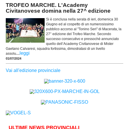
TROFEO MARCHE. L'Academy
Civitanovese domina nella 27^ edizione
Si è conclusa nella serata di ieri, domenica 30
Giugno ed al cospetto di un numerosissimo
pubblico accorso al "Tonino Seri" di Macerata, la
27° edizione del Trofeo Marche. Secondo
successo consecutivo e pressochè annunciato
quello dell’Academy Civitanovese di Mister
Gaetano Calvaresi, squadra fortissima, dimostratasi di un livello
...
leggi
assolu
01/07/2024
Vai all'edizione provinciale
ULTIME NEWS PROVINCIALI