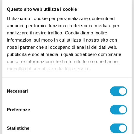
addetti ai lavori e rappresentanti delle istituzioni,
ha salutato la nascita di Nova Union, il nuovo
Questo sito web utilizza i cookie
sodalizio dedicato al settore giovanile nato
dall'unione di Appignanese, Chiesanuova e
Utilizziamo i cookie per personalizzare contenuti ed
...
leggi
Montecassiano. La presentazione ufficiale si &egra
annunci, per fornire funzionalità dei social media e per
24/07/2026
analizzare il nostro traffico. Condividiamo inoltre
GENOA ACADEMY CAMP, boom di iscritti: al
informazioni sul modo in cui utilizza il nostro sito con i
via la prima settimana
nostri partner che si occupano di analisi dei dati web,
Ha preso ufficialmente il via il Genoa Academy
pubblicità e social media, i quali potrebbero combinarle
Camp di Sefro, il primo camp organizzato dal
con altre informazioni che ha fornito loro o che hanno
club rossoblù nelle Marche e, per numero di
raccolto dal suo utilizzo dei loro servizi.
partecipanti, il più numeroso tra tutti i Genoa
...
leggi
Academy Camp in Italia.
08/07/2026
Selezione
TROFEO MARCHE. L'Ancona concede il
Necessari
del
bis: vince la 29^ edizione
consenso
Si è conclusa nella serata di martedì 30 giugno, al cospetto di un
Preferenze
...
leggi
numerosissimo pubblico accorso al Tonino Seri di Macerata, la 2
01/07/2026
VELOX GIOVANISSIMI. Il trofeo è
Statistiche