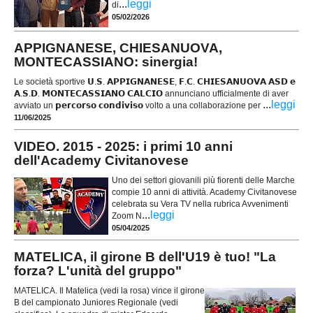
...
leggi
di
05/02/2026
APPIGNANESE, CHIESANUOVA,
MONTECASSIANO: sinergia!
Le società sportive 𝗨.𝗦. 𝗔𝗣𝗣𝗜𝗚𝗡𝗔𝗡𝗘𝗦𝗘, 𝗙.𝗖. 𝗖𝗛𝗜𝗘𝗦𝗔𝗡𝗨𝗢𝗩𝗔 𝗔𝗦𝗗 𝗲
𝗔.𝗦.𝗗. 𝗠𝗢𝗡𝗧𝗘𝗖𝗔𝗦𝗦𝗜𝗔𝗡𝗢 𝗖𝗔𝗟𝗖𝗜𝗢 annunciano ufficialmente di aver
...
leggi
avviato un 𝗽𝗲𝗿𝗰𝗼𝗿𝘀𝗼 𝗰𝗼𝗻𝗱𝗶𝘃𝗶𝘀𝗼 volto a una collaborazione per
11/06/2025
VIDEO. 2015 - 2025: i primi 10 anni
dell'Academy Civitanovese
Uno dei settori giovanili più fiorenti delle Marche
compie 10 anni di attività. Academy Civitanovese
celebrata su Vera TV nella rubrica Avvenimenti
...
leggi
Zoom N
05/04/2025
MATELICA, il girone B dell'U19 è tuo! "La
forza? L'unità del gruppo"
MATELICA. Il Matelica (vedi la rosa) vince il girone
B del campionato Juniores Regionale (vedi