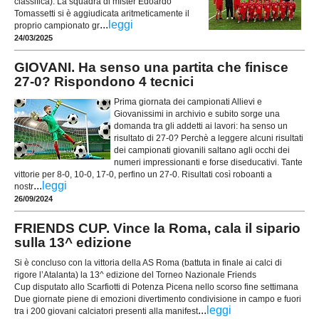
classifica). La squadra di mister Edoardo
Tomassetti si è aggiudicata aritmeticamente il
...
leggi
proprio campionato gr
24/03/2025
GIOVANI. Ha senso una partita che finisce
27-0? Rispondono 4 tecnici
Prima giornata dei campionati Allievi e
Giovanissimi in archivio e subito sorge una
domanda tra gli addetti ai lavori: ha senso un
risultato di 27-0? Perchè a leggere alcuni risultati
dei campionati giovanili saltano agli occhi dei
numeri impressionanti e forse diseducativi. Tante
vittorie per 8-0, 10-0, 17-0, perfino un 27-0. Risultati così roboanti a
...
leggi
nostr
26/09/2024
FRIENDS CUP. Vince la Roma, cala il sipario
sulla 13^ edizione
Si è concluso con la vittoria della AS Roma (battuta in finale ai calci di
rigore l’Atalanta) la 13^ edizione del Torneo Nazionale Friends
Cup disputato allo Scarfiotti di Potenza Picena nello scorso fine settimana
Due giornate piene di emozioni divertimento condivisione in campo e fuori
...
leggi
tra i 200 giovani calciatori presenti alla manifest