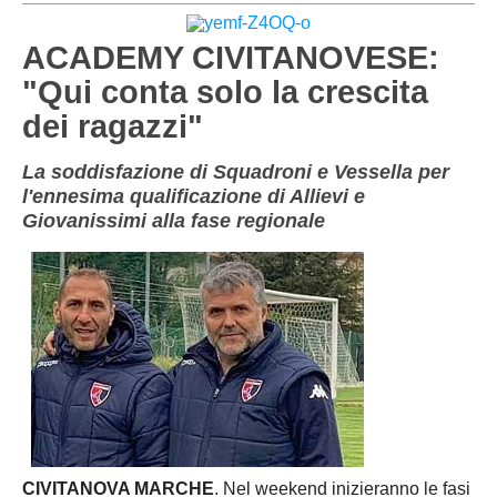
PESARO URBINO
PROMOZIONE
DIRETTA
ACADEMY CIVITANOVESE:
Carica la tua Rosa
1^ CATEGORIA
"Qui conta solo la crescita
dei ragazzi"
2^ CATEGORIA
3^ CATEGORIA
La soddisfazione di Squadroni e Vessella per
l'ennesima qualificazione di Allievi e
GIOVANILI
Giovanissimi alla fase regionale
CIVITANOVA MARCHE
. Nel weekend inizieranno le fasi