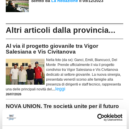
Scritto da
La Redazione
il 05/12/2023
Altri articoli dalla provincia...
Al via il progetto giovanile tra Vigor
Salesiana e Vis Civitanova
Nella foto (da sx): Ganci, Emili, Biancucci, Del
Monte Prende ufficialmente il via il progetto
condiviso tra Vigor Salesiana e Vis Civitanova
dedicato al settore giovanile. La nuova sinergia,
presentata venerdì scorso alle famiglie alla
presenza di dirigenti e staff tecnico, rappresenta
...
leggi
una delle principali novità del
26/07/2026
NOVA UNION. Tre società unite per il futuro
del calcio giovanile
MONTECASSIANO – Una platea attenta e
partecipe, composta da tanti giovani, famiglie,