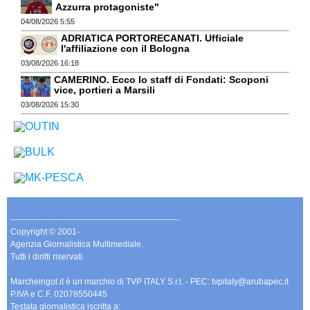
Azzurra protagoniste"
04/08/2026 5:55
ADRIATICA PORTORECANATI. Ufficiale
l'affiliazione con il Bologna
03/08/2026 16:18
CAMERINO. Ecco lo staff di Fondati: Scoponi
vice, portieri a Marsili
03/08/2026 15:30
-------------------------------------------------------------
Copyright © 2001-
Agenzia Giornalistica Multimediale.
Tutti i diritti riservati.
Marcheingol.it è un marchio di TVP ITALY S.r.l. - PEC: tvpitaly@arubapec.it
P.IVA e C.F. 02078550445
Testata giornalistica iscritta a: