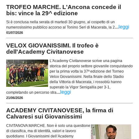
TROFEO MARCHE. L'Ancona concede il
bis: vince la 29^ edizione
Si è conclusa nella serata di martedì 30 giugno, al cospetto di un
...
leggi
numerosissimo pubblico accorso al Tonino Seri di Macerata, la 2
01/07/2026
VELOX GIOVANISSIMI. Il trofeo è
dell'Academy Civitanovese
L'Academy Civitanovese scrive una pagina
storica del proprio settore giovanile conquistando
per la prima volta la 37ª edizione del Torneo
Velox Giovanissimi. Nella finale dello Stadio
della Vittoria di Macerata, i rossoblù hanno
superato la Vigor Senigallia per 3-1,
...
leggi
completando un percorso stra
21/06/2026
ACADEMY CIVITANOVESE, la firma di
Calvaresi sui Giovanissimi
CIVITANOVA MARCHE. Non è solo una questione
di classifica, ma di identità, valori e lavoro
quotidiano. I Giovanissimi dell’Academy