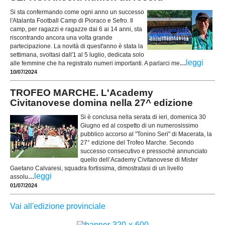
Si sta confermando come ogni anno un successo
l'Atalanta Football Camp di Pioraco e Sefro. Il
camp, per ragazzi e ragazze dai 6 ai 14 anni, sta
riscontrando ancora una volta grande
partecipazione. La novità di quest'anno è stata la
settimana, svoltasi dall'1 al 5 luglio, dedicata solo
...
leggi
alle femmine che ha registrato numeri importanti. A parlarci me
10/07/2024
TROFEO MARCHE. L'Academy
Civitanovese domina nella 27^ edizione
Si è conclusa nella serata di ieri, domenica 30
Giugno ed al cospetto di un numerosissimo
pubblico accorso al "Tonino Seri" di Macerata, la
27° edizione del Trofeo Marche. Secondo
successo consecutivo e pressochè annunciato
quello dell’Academy Civitanovese di Mister
Gaetano Calvaresi, squadra fortissima, dimostratasi di un livello
...
leggi
assolu
01/07/2024
Vai all'edizione provinciale