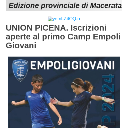
Edizione provinciale di Macerata
MACERATA
ECCELLENZA
REGIONALI
PESARO URBINO
PROMOZIONE
DIRETTA
UNION PICENA. Iscrizioni
Carica la tua Rosa
1^ CATEGORIA
aperte al primo Camp Empoli
Giovani
2^ CATEGORIA
3^ CATEGORIA
GIOVANILI