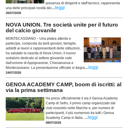
presenza di dirigenti e staff tecnico, rappresenta
...
leggi
una delle principali novità del
26/07/2026
NOVA UNION. Tre società unite per il futuro
del calcio giovanile
MONTECASSIANO – Una platea attenta e
partecipe, composta da tanti giovani, famiglie,
addetti ai lavori e rappresentanti delle istituzioni,
ha salutato la nascita di Nova Union, il nuovo
sodalizio dedicato al settore giovanile nato
dall'unione di Appignanese, Chiesanuova e
...
leggi
Montecassiano. La presentazione ufficiale si &egra
24/07/2026
GENOA ACADEMY CAMP, boom di iscritti: al
via la prima settimana
Ha preso ufficialmente il via il Genoa Academy
Camp di Sefro, il primo camp organizzato dal
club rossoblù nelle Marche e, per numero di
partecipanti, il più numeroso tra tutti i Genoa
...
leggi
Academy Camp in Italia.
08/07/2026