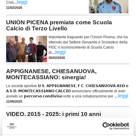
...
leggi
Civit
11/02/2026
UNION PICENA premiata come Scuola
Calcio di Terzo Livello
Importante traguardo per l’Union Picena, che ha
ottenuto dal Settore Giovanile e Scolastico della
FIGC il riconoscimento di Scuola Calcio
...
leggi
di
05/02/2026
APPIGNANESE, CHIESANUOVA,
MONTECASSIANO: sinergia!
Le società sportive 𝗨.𝗦. 𝗔𝗣𝗣𝗜𝗚𝗡𝗔𝗡𝗘𝗦𝗘, 𝗙.𝗖. 𝗖𝗛𝗜𝗘𝗦𝗔𝗡𝗨𝗢𝗩𝗔 𝗔𝗦𝗗 𝗲
𝗔.𝗦.𝗗. 𝗠𝗢𝗡𝗧𝗘𝗖𝗔𝗦𝗦𝗜𝗔𝗡𝗢 𝗖𝗔𝗟𝗖𝗜𝗢 annunciano ufficialmente di aver
...
leggi
avviato un 𝗽𝗲𝗿𝗰𝗼𝗿𝘀𝗼 𝗰𝗼𝗻𝗱𝗶𝘃𝗶𝘀𝗼 volto a una collaborazione per
11/06/2025
VIDEO. 2015 - 2025: i primi 10 anni
dell'Academy Civitanovese
Uno dei settori giovanili più fiorenti delle Marche
compie 10 anni di attività. Academy Civitanovese