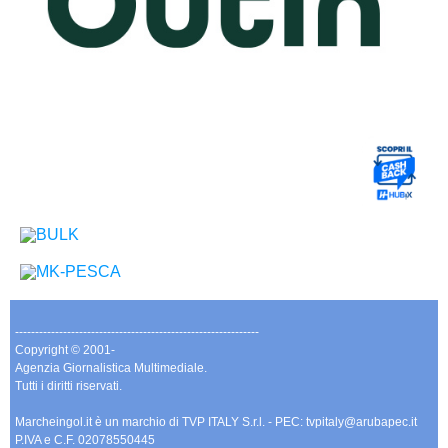
-------------------------------------------------------------
Copyright © 2001-
Agenzia Giornalistica Multimediale.
Tutti i diritti riservati.
Marcheingol.it è un marchio di TVP ITALY S.r.l. - PEC: tvpitaly@arubapec.it
P.IVA e C.F. 02078550445