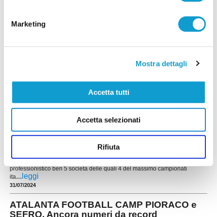
FRIENDS CUP. Vince la Roma, cala il sipario
Marketing
sulla 13^ edizione
Si è concluso con la vittoria della AS Roma (battuta in finale ai calci di
rigore l’Atalanta) la 13^ edizione del Torneo Nazionale Friends
Cup disputato allo Scarfiotti di Potenza Picena nello scorso fine settimana
Mostra dettagli
Due giornate piene di emozioni divertimento condivisione in campo e fuori
...
leggi
tra i 200 giovani calciatori presenti alla manifest
17/09/2024
Accetta tutti
FRIENDS CUP. Il 14-15 settembre a Potenza
Picena la 13^ edizione
Accetta selezionati
Il 14-15 settembre a Potenza Picena va in scena
la XIII° edizione del Torneo Nazionale di Calcio
Giovanile Friends Cup organizzato dalla Società
Rifiuta
ASD Union Picena.Al via 12 Società provenienti
da 6 regioni d'Italia, in rappresentanza del calcio
professionistico ben 5 società delle quali 4 del massimo campionati
...
leggi
ita
31/07/2024
ATALANTA FOOTBALL CAMP PIORACO e
SEFRO. Ancora numeri da record