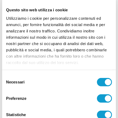
celebrata su Vera TV nella rubrica Avvenimenti
...
leggi
Zoom N
Questo sito web utilizza i cookie
05/04/2025
Utilizziamo i cookie per personalizzare contenuti ed
MATELICA, il girone B dell'U19 è tuo! "La
annunci, per fornire funzionalità dei social media e per
forza? L'unità del gruppo"
analizzare il nostro traffico. Condividiamo inoltre
MATELICA. Il Matelica (vedi la rosa) vince il girone
informazioni sul modo in cui utilizza il nostro sito con i
B del campionato Juniores Regionale (vedi
nostri partner che si occupano di analisi dei dati web,
classifica). La squadra di mister Edoardo
Tomassetti si è aggiudicata aritmeticamente il
pubblicità e social media, i quali potrebbero combinarle
...
leggi
proprio campionato gr
con altre informazioni che ha fornito loro o che hanno
24/03/2025
raccolto dal suo utilizzo dei loro servizi.
GIOVANI. Ha senso una partita che finisce
27-0? Rispondono 4 tecnici
Selezione
Prima giornata dei campionati Allievi e
Necessari
del
Giovanissimi in archivio e subito sorge una
consenso
domanda tra gli addetti ai lavori: ha senso un
risultato di 27-0? Perchè a leggere alcuni risultati
Preferenze
dei campionati giovanili saltano agli occhi dei
numeri impressionanti e forse diseducativi. Tante
vittorie per 8-0, 10-0, 17-0, perfino un 27-0. Risultati così roboanti a
...
leggi
nostr
Statistiche
26/09/2024