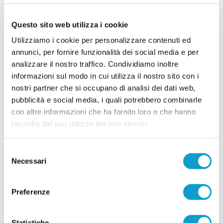
L'ACADEMY CASTELFIDARDO trionfa al
Questo sito web utilizza i cookie
Trofeo "Città di Castelfidardo"
Utilizziamo i cookie per personalizzare contenuti ed
L'Academy Castelfidardo mette un altro tassello importante nel proprio
percorso di crescita conquistando la quarta edizione del Trofeo "Città di
annunci, per fornire funzionalità dei social media e per
Castelfidardo" – Memorial Graziano Cerasa. Un successo che va oltre il
analizzare il nostro traffico. Condividiamo inoltre
risultato sportivo e conferma la solidità di un progetto dedicato
...
leggi
informazioni sul modo in cui utilizza il nostro sito con i
esclusivamente al settore giovanile, na
29/06/2026
nostri partner che si occupano di analisi dei dati web,
pubblicità e social media, i quali potrebbero combinarle
CFC Academy, nuovo staff e Open Day:
con altre informazioni che ha fornito loro o che hanno
prosegue il percorso di crescita
raccolto dal suo utilizzo dei loro servizi.
...
leggi
26/06/2026
Selezione
Necessari
del
consenso
Preferenze
Statistiche