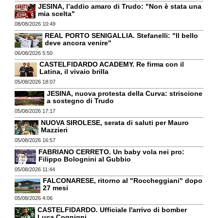
JESINA, l’addio amaro di Trudo: "Non è stata una
mia scelta"
08/08/2026 10:49
REAL PORTO SENIGALLIA. Stefanelli: "Il bello
deve ancora venire"
06/08/2026 5:50
CASTELFIDARDO ACADEMY. Re firma con il
Latina, il vivaio brilla
05/08/2026 18:07
JESINA, nuova protesta della Curva: striscione
a sostegno di Trudo
05/08/2026 17:17
NUOVA SIROLESE, serata di saluti per Mauro
Mazzieri
05/08/2026 16:57
FABRIANO CERRETO. Un baby vola nei pro:
Filippo Bolognini al Gubbio
05/08/2026 11:44
FALCONARESE, ritorno al "Roccheggiani" dopo
27 mesi
05/08/2026 4:06
CASTELFIDARDO. Ufficiale l'arrivo di bomber
Luca Cognigni