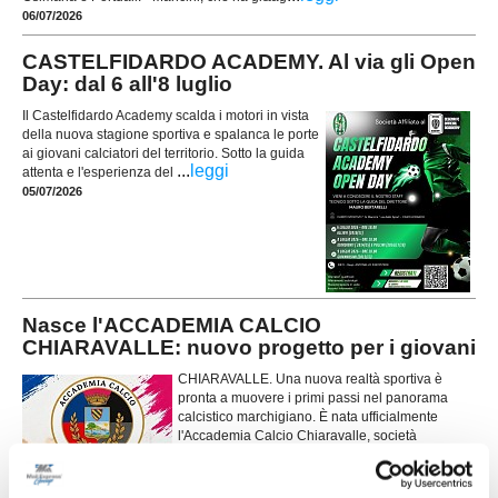
06/07/2026
CASTELFIDARDO ACADEMY. Al via gli Open
Day: dal 6 all'8 luglio
Il Castelfidardo Academy scalda i motori in vista
della nuova stagione sportiva e spalanca le porte
ai giovani calciatori del territorio. Sotto la guida
...
leggi
attenta e l'esperienza del
05/07/2026
Nasce l'ACCADEMIA CALCIO
CHIARAVALLE: nuovo progetto per i giovani
CHIARAVALLE. Una nuova realtà sportiva è
pronta a muovere i primi passi nel panorama
calcistico marchigiano. È nata ufficialmente
l'Accademia Calcio Chiaravalle, società
autonoma e indipendente che si propone di
...
leggi
diventare un punto di riferimento pe
04/07/2026