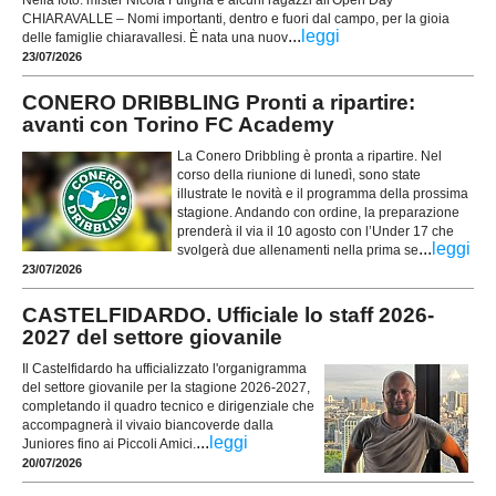
Nella foto: mister Nicola Fuligna e alcuni ragazzi all'Open Day
CHIARAVALLE – Nomi importanti, dentro e fuori dal campo, per la gioia
...
leggi
delle famiglie chiaravallesi. È nata una nuov
23/07/2026
CONERO DRIBBLING Pronti a ripartire:
avanti con Torino FC Academy
La Conero Dribbling è pronta a ripartire. Nel
corso della riunione di lunedì, sono state
illustrate le novità e il programma della prossima
stagione. Andando con ordine, la preparazione
prenderà il via il 10 agosto con l’Under 17 che
...
leggi
svolgerà due allenamenti nella prima se
23/07/2026
CASTELFIDARDO. Ufficiale lo staff 2026-
2027 del settore giovanile
Il Castelfidardo ha ufficializzato l'organigramma
del settore giovanile per la stagione 2026-2027,
completando il quadro tecnico e dirigenziale che
accompagnerà il vivaio biancoverde dalla
...
leggi
Juniores fino ai Piccoli Amici.
20/07/2026