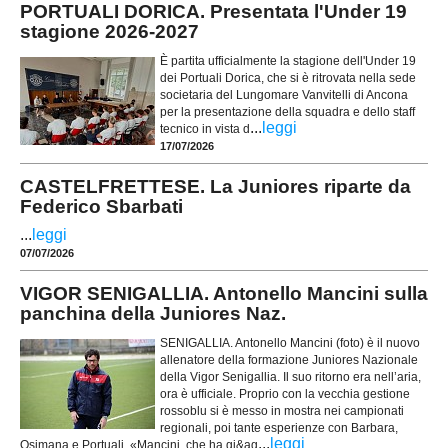
PORTUALI DORICA. Presentata l'Under 19
stagione 2026-2027
È partita ufficialmente la stagione dell'Under 19
dei Portuali Dorica, che si è ritrovata nella sede
societaria del Lungomare Vanvitelli di Ancona
per la presentazione della squadra e dello staff
...
leggi
tecnico in vista d
17/07/2026
CASTELFRETTESE. La Juniores riparte da
Federico Sbarbati
...
leggi
07/07/2026
VIGOR SENIGALLIA. Antonello Mancini sulla
panchina della Juniores Naz.
SENIGALLIA. Antonello Mancini (foto) è il nuovo
allenatore della formazione Juniores Nazionale
della Vigor Senigallia. Il suo ritorno era nell’aria,
ora è ufficiale. Proprio con la vecchia gestione
rossoblu si è messo in mostra nei campionati
regionali, poi tante esperienze con Barbara,
...
leggi
Osimana e Portuali. «Mancini, che ha gi&ag