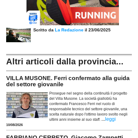
Scritto da
La Redazione
il 23/06/2025
Altri articoli dalla provincia...
VILLA MUSONE. Ferri confermato alla guida
del settore giovanile
Prosegue nel segno della continuità il progetto
del Villa Musone. La società gialloblù ha
confermato Francesco Ferri nel ruolo di
responsabile tecnico del settore giovanile, una
scelta naturale dopo l'ottimo lavoro svolto negli
...
leggi
ultimi anni insieme al suo staff.
10/08/2026
FABRIANO CERRETO. Giacomo Zampetti