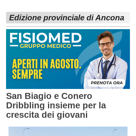
PESARO URBINO
PROMOZIONE
DIRETTA
Edizione provinciale di Ancona
Carica la tua Rosa
1^ CATEGORIA
2^ CATEGORIA
3^ CATEGORIA
GIOVANILI
San Biagio e Conero
Dribbling insieme per la
crescita dei giovani