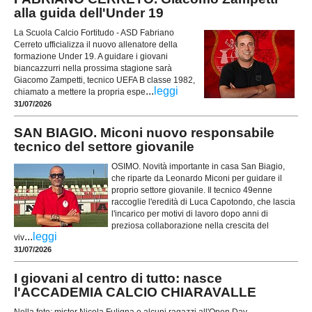
alla guida dell'Under 19
La Scuola Calcio Fortitudo - ASD Fabriano
Cerreto ufficializza il nuovo allenatore della
formazione Under 19. A guidare i giovani
biancazzurri nella prossima stagione sarà
Giacomo Zampetti, tecnico UEFA B classe 1982,
...
leggi
chiamato a mettere la propria espe
31/07/2026
SAN BIAGIO. Miconi nuovo responsabile
tecnico del settore giovanile
OSIMO. Novità importante in casa San Biagio,
che riparte da Leonardo Miconi per guidare il
proprio settore giovanile. Il tecnico 49enne
raccoglie l'eredità di Luca Capotondo, che lascia
l'incarico per motivi di lavoro dopo anni di
preziosa collaborazione nella crescita del
...
leggi
viv
31/07/2026
I giovani al centro di tutto: nasce
l'ACCADEMIA CALCIO CHIARAVALLE