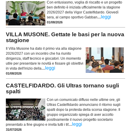
Con entusiasmo, voglia di riscatto e un progetto
ben definito è iniziata ufficialmente la stagione
2026/2027 della Vigor Castelfidardo. Giovedì
...
leggi
sera, al campo sportivo Gabban
01/08/2026
VILLA MUSONE. Gettate le basi per la nuova
stagione
Il Villa Musone ha dato il primo via alla stagione
2026/2027 con un incontro che ha riunito
dirigenza, staff tecnico e giocatori. Un momento
utile per presentare le novità e fissare gli obiettivi
...
leggi
in vista dell'inizio della
01/08/2026
CASTELFIDARDO. Gli Ultras tornano sugli
spalti
Con un comunicato diffuso nelle ultime ore, gli
Ultras Castelfidardo annunciano il ritorno sugli
spalti dopo la protesta della scorsa stagione. Il
gruppo organizzato spiega di aver accolto
positivamente il nuovo progetto societario
...
leggi
presentato a fine giugno e invita tutti i tif
31/07/2026