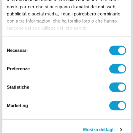
dall'ultima stagione disputata con la
...
leggi
nostri partner che si occupano di analisi dei dati web,
Filottranes
16/07/2026
pubblicità e social media, i quali potrebbero combinarle
con altre informazioni che ha fornito loro o che hanno
Vai all'edizione provinciale
raccolto dal suo utilizzo dei loro servizi.
Selezione
Necessari
del
consenso
Preferenze
Statistiche
Marketing
Mostra dettagli