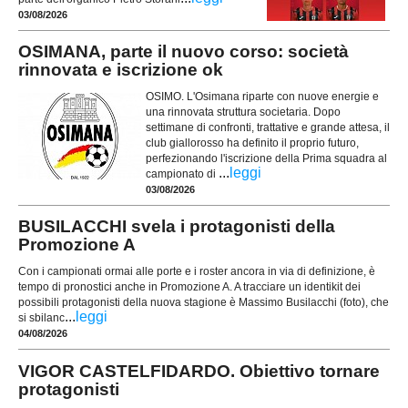
03/08/2026
OSIMANA, parte il nuovo corso: società
rinnovata e iscrizione ok
OSIMO. L'Osimana riparte con nuove energie e
una rinnovata struttura societaria. Dopo
settimane di confronti, trattative e grande attesa, il
club giallorosso ha definito il proprio futuro,
perfezionando l'iscrizione della Prima squadra al
...
leggi
campionato di
03/08/2026
BUSILACCHI svela i protagonisti della
Promozione A
Con i campionati ormai alle porte e i roster ancora in via di definizione, è
tempo di pronostici anche in Promozione A. A tracciare un identikit dei
possibili protagonisti della nuova stagione è Massimo Busilacchi (foto), che
...
leggi
si sbilanc
04/08/2026
VIGOR CASTELFIDARDO. Obiettivo tornare
protagonisti