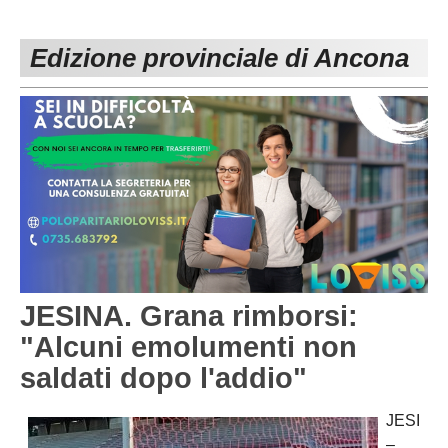
PESARO URBINO
PROMOZIONE
DIRETTA
Edizione provinciale di Ancona
Carica la tua Rosa
1^ CATEGORIA
2^ CATEGORIA
3^ CATEGORIA
GIOVANILI
JESINA. Grana rimborsi:
"Alcuni emolumenti non
saldati dopo l'addio"
JESI
–