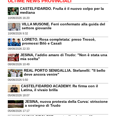
ULTIME NEWS PROVINCIALI
CASTELFIDARDO. Frulla è il nuovo colpo per la
mediana
10/08/2026 16:20
VILLA MUSONE. Ferri confermato alla guida del
settore giovanile
10/08/2026 9:32
LORETO. Rosa completata: preso Troscè,
promossi Bilò e Casali
08/08/2026 22:33
JESINA, l’addio amaro di Trudo: "Non è stata una
mia scelta"
08/08/2026 10:49
REAL PORTO SENIGALLIA. Stefanelli: "Il bello
deve ancora venire"
06/08/2026 5:50
CASTELFIDARDO ACADEMY. Re firma con il
Latina, il vivaio brilla
05/08/2026 18:07
JESINA, nuova protesta della Curva: striscione
a sostegno di Trudo
05/08/2026 17:17