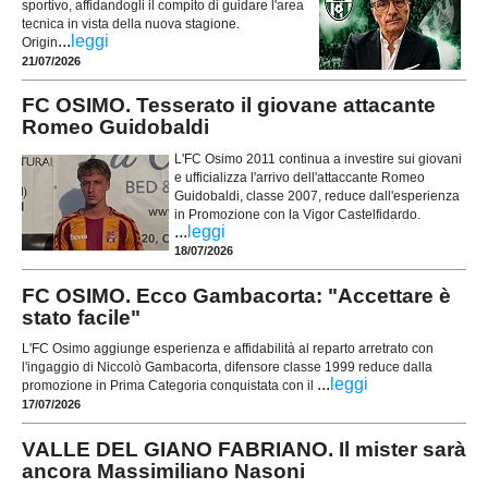
sportivo, affidandogli il compito di guidare l'area
tecnica in vista della nuova stagione.
...
leggi
Origin
21/07/2026
FC OSIMO. Tesserato il giovane attacante
Romeo Guidobaldi
L'FC Osimo 2011 continua a investire sui giovani
e ufficializza l'arrivo dell'attaccante Romeo
Guidobaldi, classe 2007, reduce dall'esperienza
in Promozione con la Vigor Castelfidardo.
...
leggi
18/07/2026
FC OSIMO. Ecco Gambacorta: "Accettare è
stato facile"
L'FC Osimo aggiunge esperienza e affidabilità al reparto arretrato con
l'ingaggio di Niccolò Gambacorta, difensore classe 1999 reduce dalla
...
leggi
promozione in Prima Categoria conquistata con il
17/07/2026
VALLE DEL GIANO FABRIANO. Il mister sarà
ancora Massimiliano Nasoni