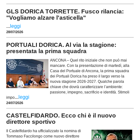
GLS DORICA TORRETTE. Fusco rilancia:
"Vogliamo alzare l'asticella"
...
leggi
28/07/2026
PORTUALI DORICA. Al via la stagione:
presentata la prima squadra
ANCONA – Quel rito iniziale che non può mai
mancare. Con la presentazione di martedì, alla
Casa del Portuale di Ancona, la prima squadra
dei Portuali Dorica ha preso il largo verso la
nuova stagione 2026-2027. Qualche parola
chiave che dovrà caratterizzare l’ambiente:
passione, impegno, sacrificio e identità. Stimoli
...
leggi
impo
24/07/2026
CASTELFIDARDO. Ecco chi è il nuovo
direttore sportivo
Il Castelfidardo ha ufficializzato la nomina di
Tommaso Faccilongo come nuovo direttore