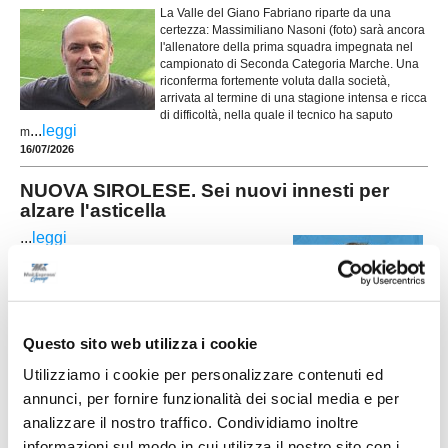
La Valle del Giano Fabriano riparte da una
certezza: Massimiliano Nasoni (foto) sarà ancora
l'allenatore della prima squadra impegnata nel
campionato di Seconda Categoria Marche. Una
riconferma fortemente voluta dalla società,
arrivata al termine di una stagione intensa e ricca
di difficoltà, nella quale il tecnico ha saputo
...
leggi
m
16/07/2026
NUOVA SIROLESE. Sei nuovi innesti per
alzare l'asticella
...
leggi
16/07/2026
Questo sito web utilizza i cookie
FC OSIMO. Rinforzo in difesa: preso
Lorenzo Baccarini
Utilizziamo i cookie per personalizzare contenuti ed
annunci, per fornire funzionalità dei social media e per
L'FC Osimo 2011 aggiunge un nuovo tassello al
reparto arretrato con l'ingaggio del difensore
analizzare il nostro traffico. Condividiamo inoltre
centrale Lorenzo Baccarini, classe 2003, reduce
informazioni sul modo in cui utilizza il nostro sito con i