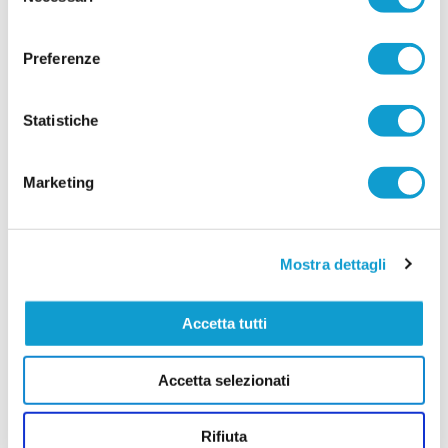
del
direttore sportivo del Porto Sant'Elpidio, chiamato a costruire la squadra
...
leggi
che affronterà il prossimo campionato di Promo
consenso
20/07/2026
Preferenze
PIANE MG. Altri due rinforzi e sfilza di
riconferme
Statistiche
Il Piane MG prosegue la costruzione della rosa in
vista della nuova stagione. Dopo i sei acquisti
annunciati nei giorni scorsi, la società ha
...
leggi
ufficializzato altri
Marketing
20/07/2026
PORTO SANT'ELPIDIO. Ripa: "Così
ricostruiremo l'identità del club"
Mostra dettagli
Un progetto fondato sul territorio, sul settore
giovanile e sul senso di appartenenza. Sono
Accetta tutti
questi i pilastri del nuovo corso del Porto
Sant'Elpidio, illustrati dal coordinatore generale
...
leggi
Roberto Ripa, ex difensore che proprio in
Accetta selezionati
19/07/2026
ATLETICO M.U. Il mercato decolla: i volti
Rifiuta
nuovi per mister Perini