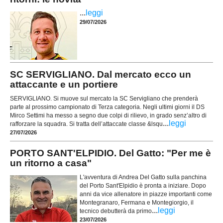
...
leggi
29/07/2026
SC SERVIGLIANO. Dal mercato ecco un
attaccante e un portiere
SERVIGLIANO. Si muove sul mercato la SC Servigliano che prenderà
parte al prossimo campionato di Terza categoria. Negli ultimi giorni il DS
Mirco Settimi ha messo a segno due colpi di rilievo, in grado senz’altro di
...
leggi
rafforzare la squadra. Si tratta dell’attaccate classe &lsqu
27/07/2026
PORTO SANT'ELPIDIO. Del Gatto: "Per me è
un ritorno a casa"
L'avventura di Andrea Del Gatto sulla panchina
del Porto Sant'Elpidio è pronta a iniziare. Dopo
anni da vice allenatore in piazze importanti come
Montegranaro, Fermana e Montegiorgio, il
...
leggi
tecnico debutterà da primo
23/07/2026