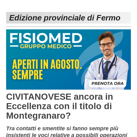
PESARO URBINO
PROMOZIONE
DIRETTA
Edizione provinciale di Fermo
Carica la tua Rosa
1^ CATEGORIA
2^ CATEGORIA
3^ CATEGORIA
GIOVANILI
CIVITANOVESE ancora in
Eccellenza con il titolo di
Montegranaro?
Tra contatti e smentite si fanno sempre più
insistenti le voci relative a possibili operazioni