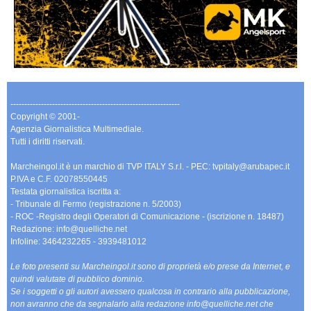
-------------------------------------------------------------
Copyright © 2001-
Agenzia Giornalistica Multimediale.
Tutti i diritti riservati.
Marcheingol.it è un marchio di TVP ITALY S.r.l. - PEC: tvpitaly@arubapec.it
P.IVA e C.F. 02078550445
Testata giornalistica iscritta a:
- Tribunale di Fermo (registrazione n. 5/2003)
- ROC -Registro degli Operatori di Comunicazione - (iscrizione n. 18487)
Redazione: info@quelliche.net
Infoline: 3464232265 - 3939481012
Le foto presenti su Marcheingol.it sono di proprietà e/o prese da Internet, e
quindi valutate di pubblico dominio.
Se i soggetti o gli autori avessero qualcosa in contrario alla pubblicazione,
non avranno che da segnalarlo alla redazione info@quelliche.net che