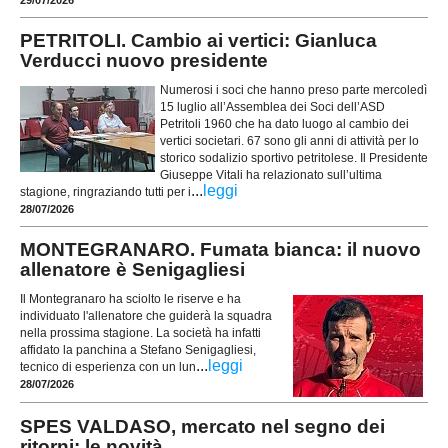
PETRITOLI. Cambio ai vertici: Gianluca
Verducci nuovo presidente
Numerosi i soci che hanno preso parte mercoledì
15 luglio all’Assemblea dei Soci dell’ASD
Petritoli 1960 che ha dato luogo al cambio dei
vertici societari. 67 sono gli anni di attività per lo
storico sodalizio sportivo petritolese. Il Presidente
Giuseppe Vitali ha relazionato sull’ultima
...
leggi
stagione, ringraziando tutti per i
28/07/2026
MONTEGRANARO. Fumata bianca: il nuovo
allenatore è Senigagliesi
Il Montegranaro ha sciolto le riserve e ha
individuato l'allenatore che guiderà la squadra
nella prossima stagione. La società ha infatti
affidato la panchina a Stefano Senigagliesi,
...
leggi
tecnico di esperienza con un lun
28/07/2026
SPES VALDASO, mercato nel segno dei
ritorni: le novità