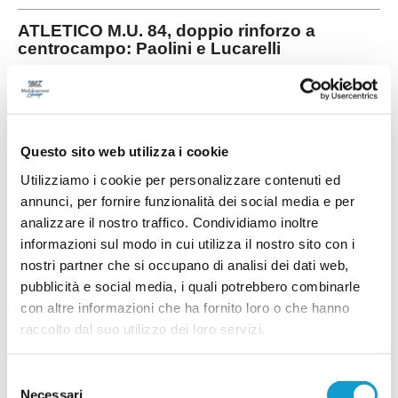
ATLETICO M.U. 84, doppio rinforzo a
centrocampo: Paolini e Lucarelli
L'Atletico M.U. 84 continua a muoversi sul mercato
e mette a segno un doppio colpo per il
centrocampo. La società ha infatti ufficializzato gli
...
leggi
arrivi di Francesco Paolini e Tommaso
21/07/2026
Questo sito web utilizza i cookie
PINTURETTA. Atriani e Cimadamore sono le
Utilizziamo i cookie per personalizzare contenuti ed
prime novità di mercato
annunci, per fornire funzionalità dei social media e per
La Pinturetta Falcor apre ufficialmente il proprio
analizzare il nostro traffico. Condividiamo inoltre
mercato in vista della stagione 2026/2027 con
informazioni sul modo in cui utilizza il nostro sito con i
due innesti. La società rossoblù ha annunciato
gli arrivi di Mirco Atriani e Lorenzo Cimadamore,
nostri partner che si occupano di analisi dei dati web,
...
leggi
primi rinforz
pubblicità e social media, i quali potrebbero combinarle
21/07/2026
con altre informazioni che ha fornito loro o che hanno
PORTO SANT'ELPIDIO. Cannoni nuovo DS:
raccolto dal suo utilizzo dei loro servizi.
"Ripartiamo con idee chiare"
Ripartire da zero, puntando sui giovani del territorio e su un forte senso di
Selezione
appartenenza. È questa la missione di Alessandro Cannoni, nuovo
Necessari