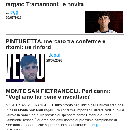
targato Tramannoni: le novità
...
leggi
30/07/2026
PINTURETTA, mercato tra conferme e
ritorni: tre rinforzi
...
leggi
29/07/2026
MONTE SAN PIETRANGELI. Perticarini:
"Vogliamo far bene e riscattarci"
MONTE SAN PIETRANGELI. È tutto pronto per l'inizio della nuova stagione
in casa Monte San Pietrangeli. Tra conferme importanti, diversi volti nuovi e
l'arrivo in panchina di un tecnico di spessore come Emanuele Poggi,
l'ambiente rossoblù guarda con entusiasmo al prossimo campionato di
...
leggi
Seconda Categoria, che si preannuncia equilibrato
29/07/2026