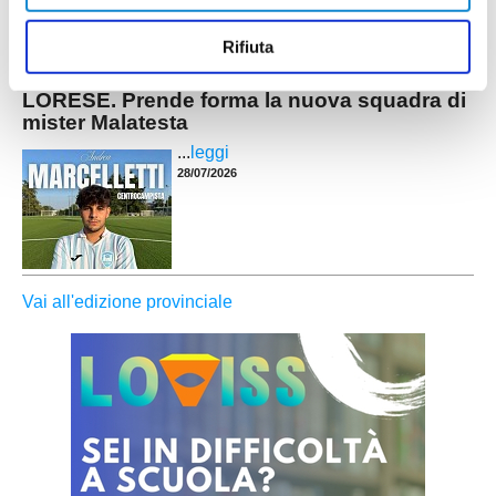
innesti che confermano la volontà di dare
...
leggi
contin
Rifiuta
29/07/2026
LORESE. Prende forma la nuova squadra di
mister Malatesta
...
leggi
28/07/2026
Vai all'edizione provinciale