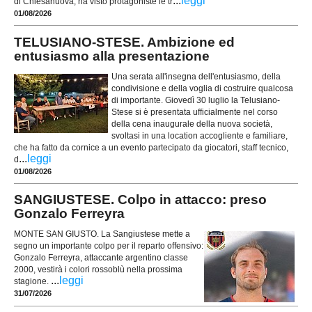
...
leggi
di Chiesanuova, ha visto protagoniste le tr
01/08/2026
TELUSIANO-STESE. Ambizione ed
entusiasmo alla presentazione
Una serata all'insegna dell'entusiasmo, della
condivisione e della voglia di costruire qualcosa
di importante. Giovedì 30 luglio la Telusiano-
Stese si è presentata ufficialmente nel corso
della cena inaugurale della nuova società,
svoltasi in una location accogliente e familiare,
che ha fatto da cornice a un evento partecipato da giocatori, staff tecnico,
...
leggi
d
01/08/2026
SANGIUSTESE. Colpo in attacco: preso
Gonzalo Ferreyra
MONTE SAN GIUSTO. La Sangiustese mette a
segno un importante colpo per il reparto offensivo:
Gonzalo Ferreyra, attaccante argentino classe
2000, vestirà i colori rossoblù nella prossima
...
leggi
stagione.
31/07/2026