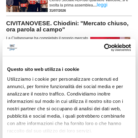
Centro Sociale ADA del quartiere Vallicelle, si è
...
leggi
svolta la prima assemblea
31/07/2026
CIVITANOVESE. Chiodini: "Mercato chiuso,
ora parola al campo"
La Civitanovese ha completato il proprio mercato
e si prepara ad affrontare la nuova stagione con
una rosa definita. A fare il punto è il direttore
sportivo Mauro Chiodini, che traccia un bilancio
...
leggi
del lavoro svolto e guard
30/07/2026
Questo sito web utilizza i cookie
L'AURORA TREIA si presenta con
Utilizziamo i cookie per personalizzare contenuti ed
entusiasmo e grandi ambizioni
annunci, per fornire funzionalità dei social media e per
...
leggi
analizzare il nostro traffico. Condividiamo inoltre
29/07/2026
informazioni sul modo in cui utilizza il nostro sito con i
nostri partner che si occupano di analisi dei dati web,
pubblicità e social media, i quali potrebbero combinarle
VIGOR MACERATA. Si riparte da tante
con altre informazioni che ha fornito loro o che hanno
riconferme e tre volti nuovi
raccolto dal suo utilizzo dei loro servizi.