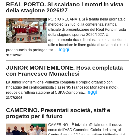
REAL PORTO. Si scaldano i motori in vista
della stagione 2026/27
PORTO RECANATI. Si è tenuta nella giornata di
mercoledì 29 luglio, la conferenza stampa
ufficiale di presentazione del Real Porto in vista
della stagione sportiva 2026/2027. Un
appuntamento ricco di entusiasmo e ambizione,
utile a tracciare le linee guida di un’annata che si
...
leggi
preannuncia da protagonista.
31/07/2026
JUNIOR MONTEMILONE. Rosa completata
con Francesco Monachesi
La Junior Montemilone Pollenza completa il proprio organico con
l'ingaggio del centrocampista classe '95 Francesco Monachesi (foto),
...
leggi
reduce dall'ultima stagione al CSKA Corridonia
31/07/2026
CAMERINO. Presentati società, staff e
progetto per il futuro
CAMERINO – È iniziato ufficialmente il nuovo
corso dell'ASD Camerino Calcio. Ieri sera, al