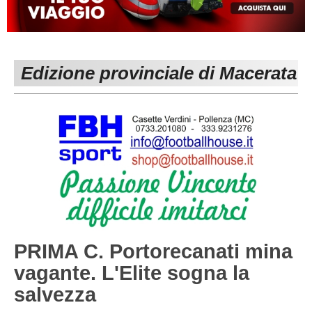
MACERATA
ECCELLENZA
REGIONALI
PESARO URBINO
PROMOZIONE
DIRETTA
Edizione provinciale di Macerata
Carica la tua Rosa
1^ CATEGORIA
2^ CATEGORIA
3^ CATEGORIA
GIOVANILI
PRIMA C. Portorecanati mina
vagante. L'Elite sogna la
salvezza