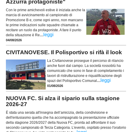
Azzurra protagoniste"
Con le prime amichevoli estive è iniziata anche la
marcia di avvicinamento al campionato di
Promozione B e, come ogni anno, non mancano
le prime indicazioni sulle squadre chiamate a
recitare un ruolo da protagoniste. A fare il punto
...
leggi
della situazione è Re
04/08/2026
CIVITANOVESE. Il Polisportivo si rifà il look
La Civitanovese prosegue il percorso di rilancio
anche fuori dal campo. La società rossoblù ha
comunicato che sono in fase di completamento i
lavori di ristrutturazione e riqualificazione degli
...
leggi
spazi del Polisportivo Comunal
01/08/2026
NUOVA FC. Si alza il sipario sulla stagione
2026-27
È stata una serata all'insegna dell’amicizia, della condivisione e
dell'entusiasmo quella che ha accompagnato la presentazione ufficiale
della stagione 2026/2027 della Nuova FC, pronta ad affrontare il suo
secondo campionato di Terza Categoria. L'evento, ospitato presso l'oratorio