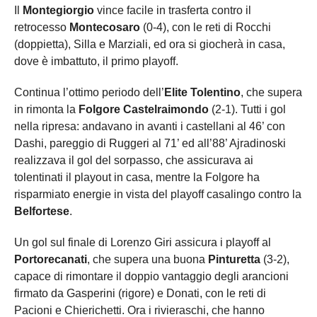
Il
Montegiorgio
vince facile in trasferta contro il
retrocesso
Montecosaro
(0-4), con le reti di Rocchi
(doppietta), Silla e Marziali, ed ora si giocherà in casa,
dove è imbattuto, il primo playoff.
Continua l’ottimo periodo dell’
Elite Tolentino
, che supera
in rimonta la
Folgore Castelraimondo
(2-1). Tutti i gol
nella ripresa: andavano in avanti i castellani al 46’ con
Dashi, pareggio di Ruggeri al 71’ ed all’88’ Ajradinoski
realizzava il gol del sorpasso, che assicurava ai
tolentinati il playout in casa, mentre la Folgore ha
risparmiato energie in vista del playoff casalingo contro la
Belfortese
.
Un gol sul finale di Lorenzo Giri assicura i playoff al
Portorecanati
, che supera una buona
Pinturetta
(3-2),
capace di rimontare il doppio vantaggio degli arancioni
firmato da Gasperini (rigore) e Donati, con le reti di
Pacioni e Chierichetti. Ora i rivieraschi, che hanno