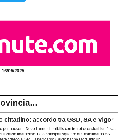
il 16/09/2025
rovincia...
io cittadino: accordo tra GSD, SA e Vigor
o per nuocere. Dopo l’annus horribilis con tre retrocessioni ieri è stata
r il calcio fidardense. Le 3 principali squadre di Castelfidardo SA
Castelfidardo e Gsd Castelfidardo Calcio hanno raggiunto un