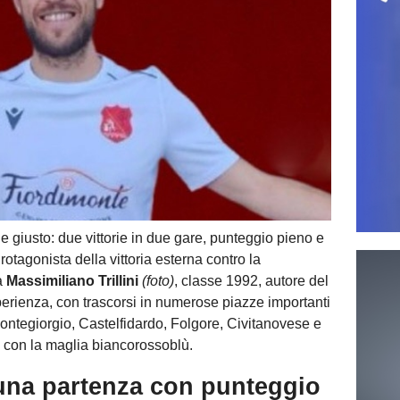
de giusto: due vittorie in due gare, punteggio pieno e
rotagonista della vittoria esterna contro la
a
Massimiliano Trillini
(foto)
, classe 1992, autore del
perienza, con trascorsi in numerose piazze importanti
Montegiorgio, Castelfidardo, Folgore, Civitanovese e
con la maglia biancorossoblù.
vi una partenza con punteggio