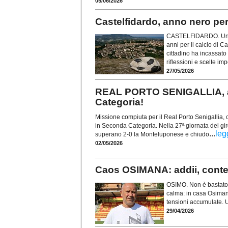
05/06/2026
Castelfidardo, anno nero per 
CASTELFIDARDO. Un’anna
anni per il calcio di C
cittadino ha incassat
riflessioni e scelte imp
27/05/2026
REAL PORTO SENIGALLIA, ad
Categoria!
Missione compiuta per il Real Porto Senigallia,
in Seconda Categoria. Nella 27ª giornata del gir
...
leg
superano 2-0 la Monteluponese e chiudo
02/05/2026
Caos OSIMANA: addii, contes
OSIMO. Non è bastato a
calma: in casa Osimana
tensioni accumulate. 
29/04/2026