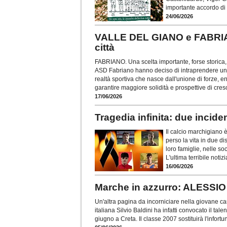
importante accordo di 
24/06/2026
VALLE DEL GIANO e FABRIANO
città
FABRIANO. Una scelta importante, forse storica, p
ASD Fabriano hanno deciso di intraprendere un
realtà sportiva che nasce dall'unione di forze, e
garantire maggiore solidità e prospettive di cres
17/06/2026
Tragedia infinita: due incid
Il calcio marchigiano 
perso la vita in due di
loro famiglie, nelle so
L'ultima terribile notiz
16/06/2026
Marche in azzurro: ALESSI
Un'altra pagina da incorniciare nella giovane ca
italiana Silvio Baldini ha infatti convocato il t
giugno a Creta. Il classe 2007 sostituirà l'infortu