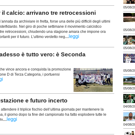
05/08/2
il calcio: arrivano tre retrocessioni
ta da archiviare in fretta, forse una delle più difficili degli ultimi
astelfidardo. Nel giro di poche settimane il movimento calcistico
05/08/2
o tre retrocessioni, chiudendo una stagione amara che impone ora
...
leggi
ortanti per il futuro. L’ultimo verdetto neg
05/08/2
esso è tutto vero: è Seconda
 che vince ancora e conquista la promozione
05/08/2
one D di Terza Categoria, i portuensi
gi
05/08/2
tazione e futuro incerto
04/08/2
ttendere il triplice fischio dell’ultima giornata per mantenere la
, il giorno dopo la fine del campionato ha fatto esplodere tutte le
...
leggi
Un
04/08/2