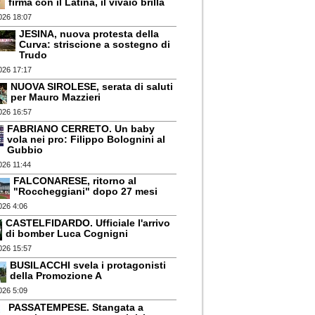
firma con il Latina, il vivaio brilla
026 18:07
JESINA, nuova protesta della
Curva: striscione a sostegno di
Trudo
026 17:17
NUOVA SIROLESE, serata di saluti
per Mauro Mazzieri
026 16:57
FABRIANO CERRETO. Un baby
vola nei pro: Filippo Bolognini al
Gubbio
026 11:44
FALCONARESE, ritorno al
"Roccheggiani" dopo 27 mesi
026 4:06
CASTELFIDARDO. Ufficiale l'arrivo
di bomber Luca Cognigni
026 15:57
BUSILACCHI svela i protagonisti
della Promozione A
026 5:09
PASSATEMPESE. Stangata a