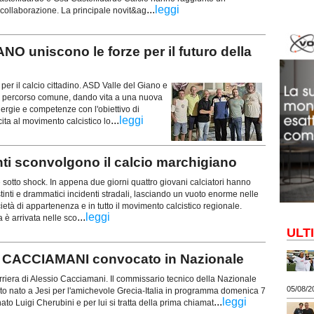
...
leggi
collaborazione. La principale novit&ag
 uniscono le forze per il futuro della
er il calcio cittadino. ASD Valle del Giano e
 percorso comune, dando vita a una nuova
nergie e competenze con l'obiettivo di
...
leggi
cita al movimento calcistico lo
enti sconvolgono il calcio marchigiano
è sotto shock. In appena due giorni quattro giovani calciatori hanno
stinti e drammatici incidenti stradali, lasciando un vuoto enorme nelle
cietà di appartenenza e in tutto il movimento calcistico regionale.
...
leggi
ia è arrivata nelle sco
ULT
O CACCIAMANI convocato in Nazionale
rriera di Alessio Cacciamani. Il commissario tecnico della Nazionale
05/08/2
alento nato a Jesi per l'amichevole Grecia-Italia in programma domenica 7
...
leggi
nato Luigi Cherubini e per lui si tratta della prima chiamat