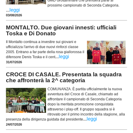
GMD Grottammare che prenderà parte al
prossimo campionato di Seconda Categoria.
...
leggi
03/08/2026
MONTALTO. Due giovani innesti: ufficiali
Toska e Di Donato
Il Montalto continua a investire sui giovani e
ufficializza l'arrivo di due nuovi rinforzi classe
2005. Entrano a far parte della rosa giallorossa il
...
leggi
difensore Denis Toska e il cent
31/07/2026
CROCE DI CASALE. Presentata la squadra
che affronterà la 2^ categoria
COMUNANZA. È partita ufficialmente la nuova
avventura del Croce di Casale, chiamato ad
affrontare il campionato di Seconda Categoria
dopo la meritata promozione conquistata
attraverso i play-off. Il gruppo squadra si è
ritrovato per il primo incontro della stagione, alla
...
leggi
presenza della dirigenza guidata dal presidente
24/07/2026