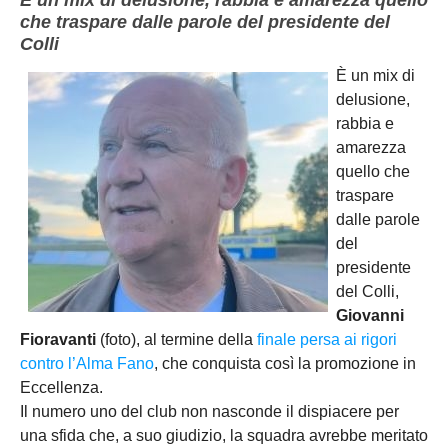
che traspare dalle parole del presidente del
Colli
È un mix di
delusione,
rabbia e
amarezza
quello che
traspare
dalle parole
del
presidente
del Colli,
Giovanni
Fioravanti
(foto), al termine della
finale persa ai rigori
contro l’Alma Fano
, che conquista così la promozione in
Eccellenza.
Il numero uno del club non nasconde il dispiacere per
una sfida che, a suo giudizio, la squadra avrebbe meritato