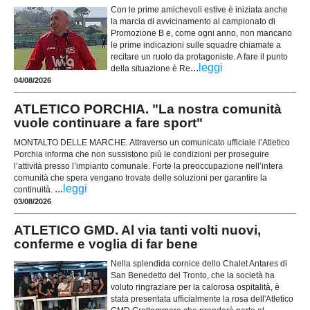
Con le prime amichevoli estive è iniziata anche
la marcia di avvicinamento al campionato di
Promozione B e, come ogni anno, non mancano
le prime indicazioni sulle squadre chiamate a
recitare un ruolo da protagoniste. A fare il punto
...
leggi
della situazione è Re
04/08/2026
ATLETICO PORCHIA. "La nostra comunità
vuole continuare a fare sport"
MONTALTO DELLE MARCHE. Attraverso un comunicato ufficiale l’Atletico
Porchia informa che non sussistono più le condizioni per proseguire
l’attività presso l’impianto comunale. Forte la preoccupazione nell’intera
comunità che spera vengano trovate delle soluzioni per garantire la
...
leggi
continuità.
03/08/2026
ATLETICO GMD. Al via tanti volti nuovi,
conferme e voglia di far bene
Nella splendida cornice dello Chalet Antares di
San Benedetto del Tronto, che la società ha
voluto ringraziare per la calorosa ospitalità, è
stata presentata ufficialmente la rosa dell'Atletico