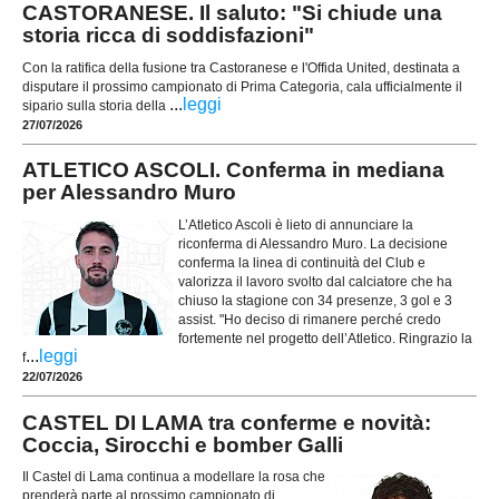
CASTORANESE. Il saluto: "Si chiude una
storia ricca di soddisfazioni"
Con la ratifica della fusione tra Castoranese e l'Offida United, destinata a
disputare il prossimo campionato di Prima Categoria, cala ufficialmente il
...
leggi
sipario sulla storia della
27/07/2026
ATLETICO ASCOLI. Conferma in mediana
per Alessandro Muro
L’Atletico Ascoli è lieto di annunciare la
riconferma di Alessandro Muro. La decisione
conferma la linea di continuità del Club e
valorizza il lavoro svolto dal calciatore che ha
chiuso la stagione con 34 presenze, 3 gol e 3
assist. "Ho deciso di rimanere perché credo
fortemente nel progetto dell’Atletico. Ringrazio la
...
leggi
f
22/07/2026
CASTEL DI LAMA tra conferme e novità:
Coccia, Sirocchi e bomber Galli
Il Castel di Lama continua a modellare la rosa che
prenderà parte al prossimo campionato di