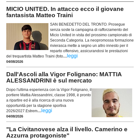
MICIO UNITED. In attacco ecco il giovane
fantasista Matteo Traini
SAN BENEDETTO DEL TRONTO. Prosegue
senza soste la campagna di rafforzamento del
Micio United in vista del prossimo campionato di
Seconda Categoria. La neopromossa formazione
rivierasca mette a segno un altro innesto per il
reparto offensivo, assicurandosi le prestazioni
...
leggi
del trequartista Matteo Traini (foto
04/08/2026
Dall'Ascoli alla Vigor Folignano: MATTIA
ALESSANDRINI è sul mercato
Dopo l'ultima esperienza con la Vigor Folignano, il
portiere Mattia Alessandrini, classe 1998, è pronto
a ripartire ed è alla ricerca di una nuova
opportunità per la stagione sportiva
...
leggi
2026/2027.Estrem
04/08/2026
"La Civitanovese alza il livello. Camerino e
Azzurra protagoniste"