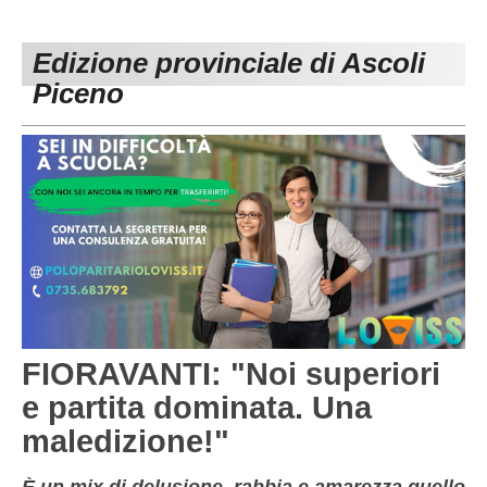
PESARO URBINO
PROMOZIONE
DIRETTA
Edizione provinciale di Ascoli
Carica la tua Rosa
1^ CATEGORIA
Piceno
2^ CATEGORIA
3^ CATEGORIA
GIOVANILI
FIORAVANTI: "Noi superiori
e partita dominata. Una
maledizione!"
È un mix di delusione, rabbia e amarezza quello