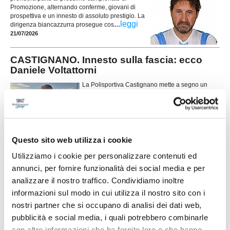
Promozione, alternando conferme, giovani di
prospettiva e un innesto di assoluto prestigio. La
...
leggi
dirigenza biancazzurra prosegue cos
21/07/2026
CASTIGNANO. Innesto sulla fascia: ecco
Daniele Voltattorni
La Polisportiva Castignano mette a segno un
nuovo innesto per la stagione ormai alle
porte. La società biancorossa ha ufficializzato
l'arrivo di Daniele Voltattorni, esterno difensivo
...
leggi
classe 1993, chiamato a rinforzar
21/07/2026
Questo sito web utilizza i cookie
MICIO UNITED. Altri due rinforzi: arrivano
Utilizziamo i cookie per personalizzare contenuti ed
Minuti e Capocasa
annunci, per fornire funzionalità dei social media e per
Il Micio United continua a muoversi sul mercato e aggiunge altri due
analizzare il nostro traffico. Condividiamo inoltre
tasselli alla rosa che sarà affidata alla coppia di tecnici Traini-Cimbelli. Il
...
leggi
informazioni sul modo in cui utilizza il nostro sito con i
direttore sportivo Vincenzo De Ros
21/07/2026
nostri partner che si occupano di analisi dei dati web,
pubblicità e social media, i quali potrebbero combinarle
BORGO SOLESTA' tra conferme e acquisti
con altre informazioni che ha fornito loro o che hanno