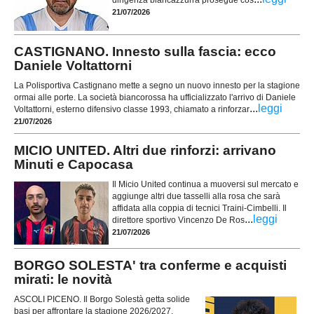
dirigenza biancazzurra prosegue cos
21/07/2026
CASTIGNANO. Innesto sulla fascia: ecco
Daniele Voltattorni
La Polisportiva Castignano mette a segno un nuovo innesto per la stagione
ormai alle porte. La società biancorossa ha ufficializzato l'arrivo di Daniele
...
leggi
Voltattorni, esterno difensivo classe 1993, chiamato a rinforzar
21/07/2026
MICIO UNITED. Altri due rinforzi: arrivano
Minuti e Capocasa
Il Micio United continua a muoversi sul mercato e
aggiunge altri due tasselli alla rosa che sarà
affidata alla coppia di tecnici Traini-Cimbelli. Il
...
leggi
direttore sportivo Vincenzo De Ros
21/07/2026
BORGO SOLESTA' tra conferme e acquisti
mirati: le novità
ASCOLI PICENO. Il Borgo Solestà getta solide
basi per affrontare la stagione 2026/2027,