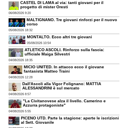
CASTEL DI LAMA al via: tanti giovani per il
progetto di mister Oresti
06/08/2026 9:20
MALTIGNANO. Tre giovani rinforzi per il nuovo
corso
05/08/2026 18:32
MONTALTO. Ecco altri tre giovani
05/08/2026 10:54
ATLETICO ASCOLI. Rinforzo sulla fascia:
ufficiale Maiga Silvestri
04/08/2026 18:35
MICIO UNITED. In attacco ecco il giovane
fantasista Matteo Traini
04/08/2026 12:28
Dall'Ascoli alla Vigor Folignano: MATTIA
ALESSANDRINI è sul mercato
04/08/2026 8:57
"La Civitanovese alza il livello. Camerino e
Azzurra protagoniste"
04/08/2026 5:55
PICENO UTD. Parte la stagione: aperte le iscrizioni
al Sett. Giovanile