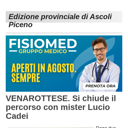
PESARO URBINO
PROMOZIONE
DIRETTA
Edizione provinciale di Ascoli
Carica la tua Rosa
1^ CATEGORIA
Piceno
2^ CATEGORIA
3^ CATEGORIA
GIOVANILI
VENAROTTESE. Si chiude il
percorso con mister Lucio
Cadei