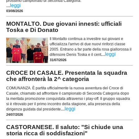
prossimo campionato di Seconda Categoria.
...
leggi
03/08/2026
MONTALTO. Due giovani innesti: ufficiali
Toska e Di Donato
Il Montalto continua a investire sui giovani e
ufficializza l'arrivo di due nuovi rinforzi classe
2005. Entrano a far parte della rosa giallorossa il
...
leggi
difensore Denis Toska e il cent
31/07/2026
CROCE DI CASALE. Presentata la squadra
che affronterà la 2^ categoria
COMUNANZA. È partita ufficialmente la nuova avventura del Croce di
Casale, chiamato ad affrontare il campionato di Seconda Categoria dopo
la meritata promozione conquistata attraverso i play-off. Il gruppo squadra
si è ritrovato per il primo incontro della stagione, alla presenza della
...
leggi
dirigenza guidata dal presidente
24/07/2026
CASTORANESE. Il saluto: "Si chiude una
storia ricca di soddisfazioni"