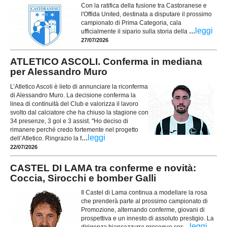
Con la ratifica della fusione tra Castoranese e
l'Offida United, destinata a disputare il prossimo
campionato di Prima Categoria, cala
...
leggi
ufficialmente il sipario sulla storia della
27/07/2026
ATLETICO ASCOLI. Conferma in mediana
per Alessandro Muro
L’Atletico Ascoli è lieto di annunciare la riconferma
di Alessandro Muro. La decisione conferma la
linea di continuità del Club e valorizza il lavoro
svolto dal calciatore che ha chiuso la stagione con
34 presenze, 3 gol e 3 assist. "Ho deciso di
rimanere perché credo fortemente nel progetto
...
leggi
dell’Atletico. Ringrazio la f
22/07/2026
CASTEL DI LAMA tra conferme e novità:
Coccia, Sirocchi e bomber Galli
Il Castel di Lama continua a modellare la rosa
che prenderà parte al prossimo campionato di
Promozione, alternando conferme, giovani di
prospettiva e un innesto di assoluto prestigio. La
...
leggi