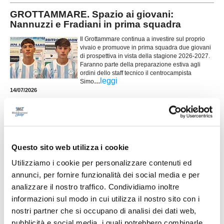
GROTTAMMARE. Spazio ai giovani:
Nannuzzi e Fradiani in prima squadra
Il Grottammare continua a investire sul proprio
vivaio e promuove in prima squadra due giovani
di prospettiva in vista della stagione 2026-2027.
Faranno parte della preparazione estiva agli
ordini dello staff tecnico il centrocampista
...
leggi
Simo
14/07/2026
MONTICELLI. Conferme importanti per
Mariani Gibellieri e Mattei
ASCOLI PICENO. Il Monticelli Calcio comunica
che Marco Mariani Gibellieri e Giacomo Mattei
Questo sito web utilizza i cookie
saranno due calciatori del Monticelli anche per la
prossima stagione. Entrambi si apprestano a
Utilizziamo i cookie per personalizzare contenuti ed
vivere la loro quarta stagione in biancoazzurro. -
annunci, per fornire funzionalità dei social media e per
...
leggi
Tr
analizzare il nostro traffico. Condividiamo inoltre
12/07/2026
informazioni sul modo in cui utilizza il nostro sito con i
CUPRENSE. Definito lo staff tecnico per la
nostri partner che si occupano di analisi dei dati web,
prossima stagione
pubblicità e social media, i quali potrebbero combinarle