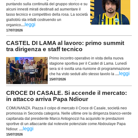
puntando sulla continuità del gruppo storico e su
alcuni innesti mirati destinati ad aumentare il
tasso tecnico e competitivo della rosa. La società
gialloblù sta infatti costruendo un
...
leggi
organico
17/07/2026
CASTEL DI LAMA al lavoro: primo summit
tra dirigenza e staff tecnico
Primo incontro operativo in vista della nuova
stagione sportiva per il Castel di Lama. Lunedì
sera si è svolta una riunione di programmazione
...
leggi
che ha visto seduti allo stesso tavolo la
15/07/2026
CROCE DI CASALE. Si accende il mercato:
in attacco arriva Papa Ndiour
COMUNANZA. Piazza il colpo di mercato il Croce di Casale, società neo
promossa in Seconda categoria. Nelle ultime ore la dirigenza bianco-verde
capitanata dal presidente Marco Antognozzi ha acquisito le prestazioni
sportive di un attaccante dal notevole potenziale come Abdoulaye Papa
...
leggi
Ndiour.
15/07/2026