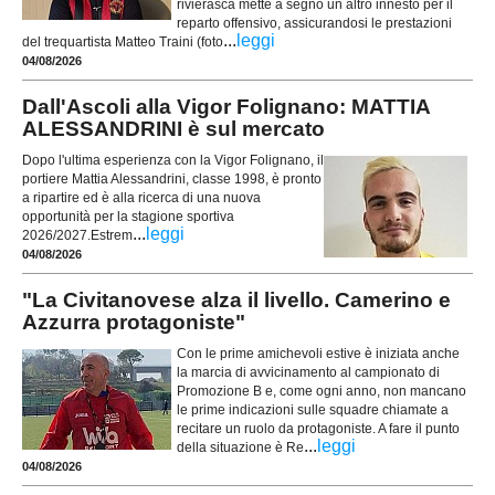
rivierasca mette a segno un altro innesto per il
reparto offensivo, assicurandosi le prestazioni
...
leggi
del trequartista Matteo Traini (foto
04/08/2026
Dall'Ascoli alla Vigor Folignano: MATTIA
ALESSANDRINI è sul mercato
Dopo l'ultima esperienza con la Vigor Folignano, il
portiere Mattia Alessandrini, classe 1998, è pronto
a ripartire ed è alla ricerca di una nuova
opportunità per la stagione sportiva
...
leggi
2026/2027.Estrem
04/08/2026
"La Civitanovese alza il livello. Camerino e
Azzurra protagoniste"
Con le prime amichevoli estive è iniziata anche
la marcia di avvicinamento al campionato di
Promozione B e, come ogni anno, non mancano
le prime indicazioni sulle squadre chiamate a
recitare un ruolo da protagoniste. A fare il punto
...
leggi
della situazione è Re
04/08/2026