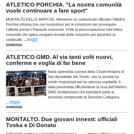
ATLETICO PORCHIA. "La nostra comunità
vuole continuare a fare sport"
MONTALTO DELLE MARCHE. Attraverso un comunicato ufficiale l’Atletico
Porchia informa che non sussistono più le condizioni per proseguire
l’attività presso l’impianto comunale. Forte la preoccupazione nell’intera
comunità che spera vengano trovate delle soluzioni per garantire la
...
leggi
continuità.
03/08/2026
ATLETICO GMD. Al via tanti volti nuovi,
conferme e voglia di far bene
Nella splendida cornice dello Chalet Antares di
San Benedetto del Tronto, che la società ha
voluto ringraziare per la calorosa ospitalità, è
stata presentata ufficialmente la rosa dell'Atletico
GMD Grottammare che prenderà parte al
prossimo campionato di Seconda Categoria.
...
leggi
03/08/2026
MONTALTO. Due giovani innesti: ufficiali
Toska e Di Donato
Il Montalto continua a investire sui giovani e