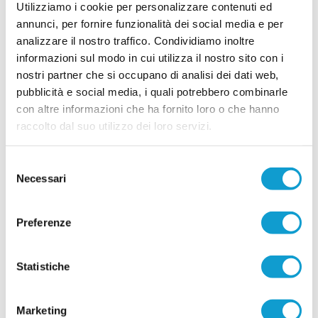
Utilizziamo i cookie per personalizzare contenuti ed
17/07/2026
annunci, per fornire funzionalità dei social media e per
CASTEL DI LAMA al lavoro: primo summit
analizzare il nostro traffico. Condividiamo inoltre
tra dirigenza e staff tecnico
informazioni sul modo in cui utilizza il nostro sito con i
Primo incontro operativo in vista della nuova
nostri partner che si occupano di analisi dei dati web,
stagione sportiva per il Castel di Lama. Lunedì
pubblicità e social media, i quali potrebbero combinarle
sera si è svolta una riunione di programmazione
...
leggi
con altre informazioni che ha fornito loro o che hanno
che ha visto seduti allo stesso tavolo la
15/07/2026
raccolto dal suo utilizzo dei loro servizi.
CROCE DI CASALE. Si accende il mercato:
in attacco arriva Papa Ndiour
Selezione
Necessari
del
COMUNANZA. Piazza il colpo di mercato il Croce
di Casale, società neo promossa in Seconda
consenso
categoria. Nelle ultime ore la dirigenza bianco-
verde capitanata dal presidente Marco
Preferenze
Antognozzi ha acquisito le prestazioni sportive di
un attaccante dal notevole potenziale come
...
leggi
Abdoulaye Papa Ndiour.
Statistiche
15/07/2026
Vai all'edizione provinciale
Marketing