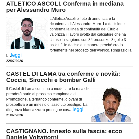
ATLETICO ASCOLI. Conferma in mediana
per Alessandro Muro
L’Atletico Ascoli è lieto di annunciare la
riconferma di Alessandro Muro. La decisione
conferma la linea di continuità del Club e
valorizza il lavoro svolto dal calciatore che ha
chiuso la stagione con 34 presenze, 3 gol e 3
assist. "Ho deciso di rimanere perché credo
fortemente nel progetto dell’Atletico. Ringrazio la
...
leggi
f
22/07/2026
CASTEL DI LAMA tra conferme e novità:
Coccia, Sirocchi e bomber Galli
Il Castel di Lama continua a modellare la rosa che
prenderà parte al prossimo campionato di
Promozione, alternando conferme, giovani di
prospettiva e un innesto di assoluto prestigio. La
...
leggi
dirigenza biancazzurra prosegue cos
21/07/2026
CASTIGNANO. Innesto sulla fascia: ecco
Daniele Voltattorni