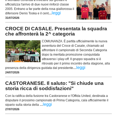
ufficializza l'arrivo di due nuovi rinforzi classe
2005. Entrano a far parte della rosa giallorossa il
...
leggi
difensore Denis Toska e il cent
31/07/2026
CROCE DI CASALE. Presentata la squadra
che affronterà la 2^ categoria
COMUNANZA. È partita ufficialmente la nuova
avventura del Croce di Casale, chiamato ad
affrontare il campionato di Seconda Categoria
dopo la meritata promozione conquistata
attraverso i play-off. Il gruppo squadra si è
ritrovato per il primo incontro della stagione, alla
...
leggi
presenza della dirigenza guidata dal presidente
24/07/2026
CASTORANESE. Il saluto: "Si chiude una
storia ricca di soddisfazioni"
Con la ratifica della fusione tra Castoranese e l'Offida United, destinata a
disputare il prossimo campionato di Prima Categoria, cala ufficialmente il
...
leggi
sipario sulla storia della
27/07/2026