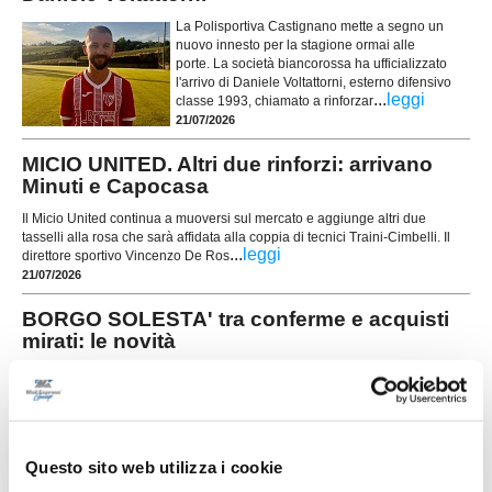
La Polisportiva Castignano mette a segno un
nuovo innesto per la stagione ormai alle
porte. La società biancorossa ha ufficializzato
l'arrivo di Daniele Voltattorni, esterno difensivo
...
leggi
classe 1993, chiamato a rinforzar
21/07/2026
MICIO UNITED. Altri due rinforzi: arrivano
Minuti e Capocasa
Il Micio United continua a muoversi sul mercato e aggiunge altri due
tasselli alla rosa che sarà affidata alla coppia di tecnici Traini-Cimbelli. Il
...
leggi
direttore sportivo Vincenzo De Ros
21/07/2026
BORGO SOLESTA' tra conferme e acquisti
mirati: le novità
ASCOLI PICENO. Il Borgo Solestà getta solide
basi per affrontare la stagione 2026/2027,
puntando sulla continuità del gruppo storico e su
alcuni innesti mirati destinati ad aumentare il
tasso tecnico e competitivo della rosa. La società
Questo sito web utilizza i cookie
gialloblù sta infatti costruendo un
...
leggi
organico