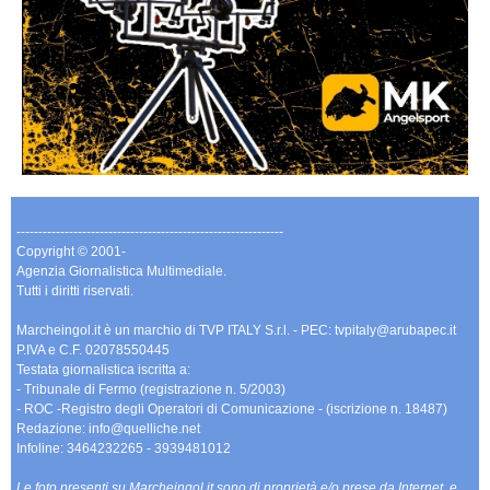
-------------------------------------------------------------
Copyright © 2001-
Agenzia Giornalistica Multimediale.
Tutti i diritti riservati.
Marcheingol.it è un marchio di TVP ITALY S.r.l. - PEC: tvpitaly@arubapec.it
P.IVA e C.F. 02078550445
Testata giornalistica iscritta a:
- Tribunale di Fermo (registrazione n. 5/2003)
- ROC -Registro degli Operatori di Comunicazione - (iscrizione n. 18487)
Redazione: info@quelliche.net
Infoline: 3464232265 - 3939481012
Le foto presenti su Marcheingol.it sono di proprietà e/o prese da Internet, e