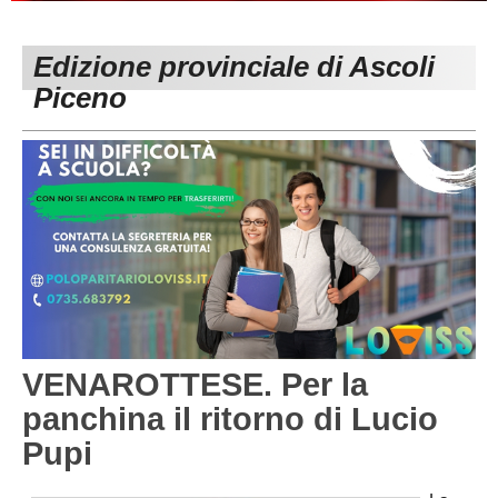
PESARO URBINO
PROMOZIONE
DIRETTA
Edizione provinciale di Ascoli
Carica la tua Rosa
1^ CATEGORIA
Piceno
2^ CATEGORIA
3^ CATEGORIA
GIOVANILI
VENAROTTESE. Per la
panchina il ritorno di Lucio
Pupi