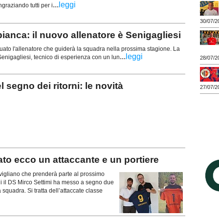
...
leggi
ngraziando tutti per i
30/07/2
a: il nuovo allenatore è Senigagliesi
iduato l'allenatore che guiderà la squadra nella prossima stagione. La
...
leggi
 Senigagliesi, tecnico di esperienza con un lun
28/07/2
egno dei ritorni: le novità
27/07/2
o ecco un attaccante e un portiere
gliano che prenderà parte al prossimo
ni il DS Mirco Settimi ha messo a segno due
la squadra. Si tratta dell’attaccate classe