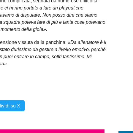
ne complicata, segnata da numerose difficoltà:
e ci hanno portato a fare un playout che
avamo di disputare. Non posso dire che siamo
ta squadra poteva fare di più e tante cose potevano
 momento della gioia».
la tensione vissuta dalla panchina:
«Da allenatore è il
 stato durissimo da gestire a livello emotivo, perché
puoi entrare in campo, soffri tantissimo. Mi
ia».
ividi su X