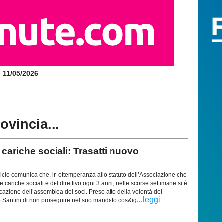
il 11/05/2026
rovincia...
riche sociali: Trasatti nuovo
cio comunica che, in ottemperanza allo statuto dell’Associazione che
e cariche sociali e del direttivo ogni 3 anni, nelle scorse settimane si è
azione dell’assemblea dei soci. Preso atto della volontà del
...
leggi
 Santini di non proseguire nel suo mandato cos&ig