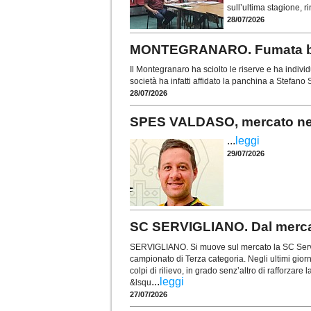
sull’ultima stagione, ri
28/07/2026
MONTEGRANARO. Fumata bianc
Il Montegranaro ha sciolto le riserve e ha indiv
società ha infatti affidato la panchina a Stefano
28/07/2026
SPES VALDASO, mercato nel s
...
leggi
29/07/2026
SC SERVIGLIANO. Dal mercat
SERVIGLIANO. Si muove sul mercato la SC Servi
campionato di Terza categoria. Negli ultimi gior
colpi di rilievo, in grado senz’altro di rafforzare 
...
leggi
&lsqu
27/07/2026