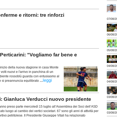
erme e ritorni: tre rinforzi
07/08/2
06/08/2
05/08/2
ticarini: "Vogliamo far bene e
04/08/2
nizio della nuova stagione in casa Monte
volti nuovi e l'arrivo in panchina di un
biente rossoblù guarda con entusiasmo al
...
leggi
 si preannuncia equilibrato
04/08/2
03/08/2
i: Gianluca Verducci nuovo presidente
anno preso parte mercoledì 15 luglio all’Assemblea dei Soci dell’ASD
ato luogo al cambio dei vertici societari. 67 sono gli anni di attività per
03/08/2
ortivo petritolese. Il Presidente Giuseppe Vitali ha relazionato