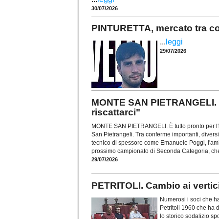
30/07/2026
PINTURETTA, mercato tra conf
...
leggi
29/07/2026
MONTE SAN PIETRANGELI. Per
riscattarci"
MONTE SAN PIETRANGELI. È tutto pronto per l'i
San Pietrangeli. Tra conferme importanti, diversi 
tecnico di spessore come Emanuele Poggi, l'am
prossimo campionato di Seconda Categoria, che
29/07/2026
PETRITOLI. Cambio ai vertic
Numerosi i soci che h
Petritoli 1960 che ha d
lo storico sodalizio sp