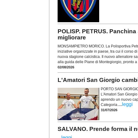
POLISP. PETRUS. Panchina a
migliorare
MONSAMPIETRO MORICO. La Polisportiva Petrus,
iniziative organizzate in paese, tra cui il corso di
nuova stagione calcistica. Il nuovo allenatore 
alla guida delle Piane di Montegiorgio, pronto a
02/08/2026
L'Amatori San Giorgio camb
PORTO SAN GIORGIO. U
L'Amatori San Giorgio
aprendo un nuovo capit
...
leggi
Categoria.
31/07/2026
SALVANO. Prende forma il nu
...
leggi