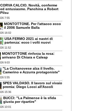
CORVA CALCIO. Novità, conferme
ed entusiasmo. Panchina a Robert
Pilsu
026 7:55
MONTOTTONE. Per l'attacco ecco
il 2006 Samuele Balla
026 16:02
USA FERMO 2021 ai nastri di
partenza: ecco i volti nuovi
026 11:52
MONTOTTONE rinforza la rosa:
arrivano Di Chiara e Caleap
026 9:03
"La Civitanovese alza il livello.
Camerino e Azzurra protagoniste"
026 5:55
SPES VALDASO. Il lavoro sul vivaio
premia: Diego Locci all'Ascoli
026 15:36
BUCCI: "La Palmense è la sfida
giusta per ripartire"
026 10:01