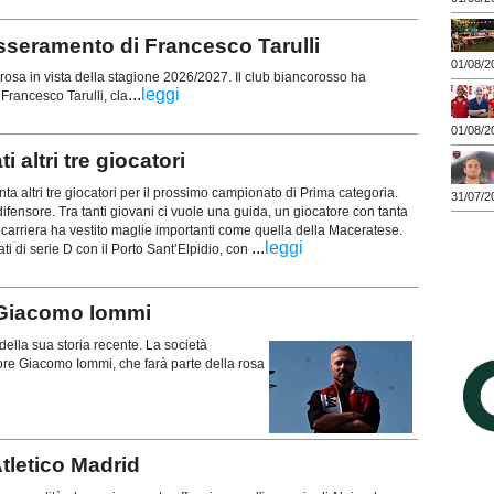
sseramento di Francesco Tarulli
01/08/2
osa in vista della stagione 2026/2027. Il club biancorosso ha
...
leggi
 Francesco Tarulli, cla
01/08/2
altri tre giocatori
nta altri tre giocatori per il prossimo campionato di Prima categoria.
31/07/2
ifensore. Tra tanti giovani ci vuole una guida, un giocatore con tanta
carriera ha vestito maglie importanti come quella della Maceratese.
...
leggi
i di serie D con il Porto Sant’Elpidio, con
Giacomo Iommi
della sua storia recente. La società
nsore Giacomo Iommi, che farà parte della rosa
letico Madrid