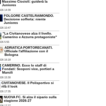
Massimo Ciccioli: guiderà la
Juniores
026 14:39
FOLGORE CASTELRAIMONDO.
Decisione sofferta: niente
Juniores
026 10:47
"La Civitanovese alza il livello.
Camerino e Azzurra protagoniste"
026 5:55
ADRIATICA PORTORECANATI.
Ufficiale l'affiliazione con il
Bologna
026 16:18
CAMERINO. Ecco lo staff di
Fondati: Scoponi vice, portieri a
Marsili
026 15:30
CIVITANOVESE. Il Polisportivo si
rifà il look
026 17:35
NUOVA FC. Si alza il sipario sulla
stagione 2026-27
026 17:27