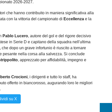
mpionato 2026-2027.
atori che hanno contribuito in maniera significativa alla
ata con la vittoria del campionato di
Eccellenza
e la
on
Pablo Lucero
, autore del gol e del rigore decisivo
tese in Serie D e capitano della squadra nell'ultima
, che dopo un grave infortunio è riuscito a tornare
e pesante nella corsa alla salvezza. Si conclude
rippolito
, apprezzato per affidabilità, impegno e
lberto Crocioni
, i dirigenti e tutto lo staff, ha
ributo offerto in biancorosso, augurando loro le migliori
.
ividi su X