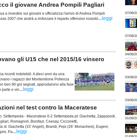
o il giovane Andrea Pompili Pagliari
07/08/2
 a investire sui giovani e ufficializza l'arrivo di Andrea Pompili
...
leggi
lasse 2007 che andrà a rinforzare il reparto offensivo rossobl
07/08/2
04/08/2
ano gli U15 che nel 2015/16 vinsero
 ricordi indelebili. A dieci anni da una
03/08/2
itrovano i ragazzi del Montemilone Pollenza
con ben 90 gol segnati, approdarono alla fase
...
leggi
 parte e vin
03/08/2
oni nel test contro la Maceratese
: Settempeda - Maceratese 0-2 Settempeda pt: Giachetta, Zappasodi,
01/08/2
agliari, Romagnoli, Bonifazi, Ceesay, Cicconetti,
st: Giachetta (33’ Angeli), Brandi, Pepi (26’ Monachesi), Eugeni,
...
leggi
pini, Pa
01/08/2