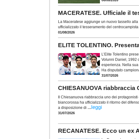
06/08/2026
MACERATESE. Ufficiale il te
La Maceratese aggiunge un nuovo tassello alla r
ufficializzato il tesseramento del centrocampista
01/08/2026
ELITE TOLENTINO. Presentati 
L’Elite Tolentino prese
Volunni Daniel, 1992 d
esperienza. Nella sua 
Ha disputato campionat
31/07/2026
CHIESANUOVA riabbraccia 
Il Chiesanuova riabbraccia uno dei protagonisti 
biancorossa ha ufficializzato il ritorno del dife
...
leggi
a disposizione di
31/07/2026
RECANATESE. Ecco un ex At