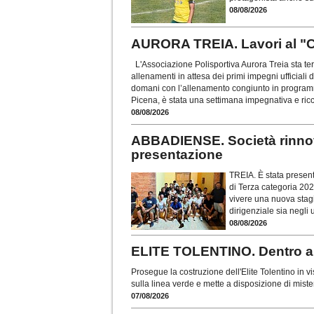
08/08/2026
AURORA TREIA. Lavori al "Ca
L'Associazione Polisportiva Aurora Treia sta te
allenamenti in attesa dei primi impegni ufficiali
domani con l’allenamento congiunto in programma 
Picena, è stata una settimana impegnativa e ric
08/08/2026
ABBADIENSE. Società rinnov
presentazione
TREIA. È stata present
di Terza categoria 202
vivere una nuova stagi
dirigenziale sia negli
08/08/2026
ELITE TOLENTINO. Dentro an
Prosegue la costruzione dell'Elite Tolentino in 
sulla linea verde e mette a disposizione di miste
07/08/2026