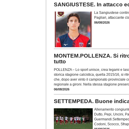
SANGIUSTESE. In attacco ecc
La Sangiustese continua
Pagliari, attaccante c
06/08/2026
MONTEM.POLLENZA. Si ritrov
tutto
POLLENZA – Lo sport unisce, crea legami e lascia
storica stagione calcistica, quella 2015/16, si r
che, dopo aver vinto il campionato provinciale 
regionale a gironi. Nella stessa stagione presero
06/08/2026
SETTEMPEDA. Buone indicazi
Allenamento congiunto
Dutto, Pepi, Uncini, P
Guermandi.Settempeda 
Codoni, Scocco, Sfrap