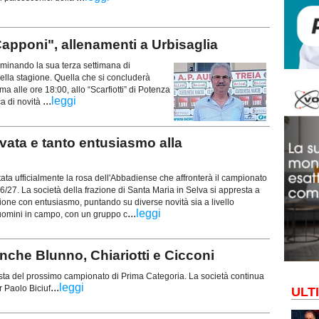
pponi", allenamenti a Urbisaglia
rminando la sua terza settimana di
 della stagione. Quella che si concluderà
alle ore 18:00, allo “Scarfiotti” di Potenza
...
leggi
ca di novità
ata e tanto entusiasmo alla
ata ufficialmente la rosa dell'Abbadiense che affronterà il campionato
6/27. La società della frazione di Santa Maria in Selva si appresta a
one con entusiasmo, puntando su diverse novità sia a livello
...
leggi
 uomini in campo, con un gruppo c
che Blunno, Chiariotti e Cicconi
vista del prossimo campionato di Prima Categoria. La società continua
...
leggi
r Paolo Biciuf
ULT