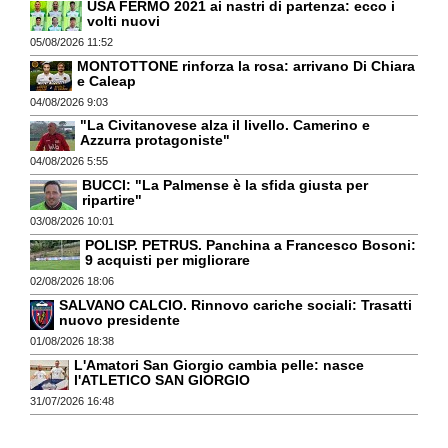
USA FERMO 2021 ai nastri di partenza: ecco i
volti nuovi
05/08/2026 11:52
MONTOTTONE rinforza la rosa: arrivano Di Chiara
e Caleap
04/08/2026 9:03
"La Civitanovese alza il livello. Camerino e
Azzurra protagoniste"
04/08/2026 5:55
BUCCI: "La Palmense è la sfida giusta per
ripartire"
03/08/2026 10:01
POLISP. PETRUS. Panchina a Francesco Bosoni:
9 acquisti per migliorare
02/08/2026 18:06
SALVANO CALCIO. Rinnovo cariche sociali: Trasatti
nuovo presidente
01/08/2026 18:38
L'Amatori San Giorgio cambia pelle: nasce
l'ATLETICO SAN GIORGIO
31/07/2026 16:48