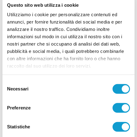
...
leggi
tecnico. La società saluta mi
Questo sito web utilizza i cookie
10/07/2026
Utilizziamo i cookie per personalizzare contenuti ed
PORTO S.ELPIDIO. Stortini: "Settore
annunci, per fornire funzionalità dei social media e per
giovanile alla base del progetto"
analizzare il nostro traffico. Condividiamo inoltre
informazioni sul modo in cui utilizza il nostro sito con i
Fabio Stortini (foto) è il nuovo presidente del Porto Sant'Elpidio e si
...
leggi
racconta nella sua prima intervista ufficiale. Presidente, qu
nostri partner che si occupano di analisi dei dati web,
08/07/2026
pubblicità e social media, i quali potrebbero combinarle
con altre informazioni che ha fornito loro o che hanno
FERMANA e USA FERMO insieme per
rilanciare il settore giovanile
raccolto dal suo utilizzo dei loro servizi.
La Fermana Football Club rafforza il proprio
progetto dedicato ai giovani e guarda al territorio
Selezione
come punto di partenza per costruire il futuro. La
Necessari
del
società gialloblù ha infatti ufficializzato un
accordo di collaborazione con l'USA Fermo 2021,
consenso
...
leggi
con l'obiettivo di sviluppare un p
04/07/2026
Preferenze
MONTEGIORGIO. La guida della Juniores
affidata a Francesco Romanelli
Statistiche
Nella foto: Elvino Cassetta e Francesco Romanelli