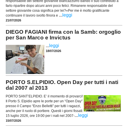
responsabile del settore giovanile biancazzurro dando il suo contributo a
farlo ripartire dopo alcuni anni poco felici. Rimanere responsabile del
settore giovanile cosa significa per lei?«Per me è molto gratificante
...
leggi
continuare il lavoro svolto finora e
21/07/2026
DIEGO FAGIANI firma con la Samb: orgoglio
per San Marco e Invictus
...
leggi
18/07/2026
PORTO S.ELPIDIO. Open Day per tutti i nati
dal 2007 al 2013
PORTO SANT’ELPIDIO. E’ il momento di provarci!
Il Porto S. Elpidio apre le porte per un “Open Day”
presso il Campo “Enzo Belletti” per tutti i ragazzi,
anche per il ruolo di portiere. Questi i giorni fissati:
...
leggi
15 luglio 2026, ore 19:00 per i nati nel 2007-
15/07/2026