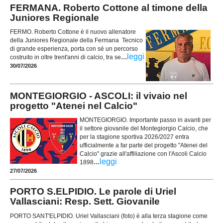
FERMANA. Roberto Cottone al timone della
Juniores Regionale
FERMO. Roberto Cottone è il nuovo allenatore
della Juniores Regionale della Fermana Tecnico
di grande esperienza, porta con sé un percorso
...
leggi
costruito in oltre trent'anni di calcio, tra se
30/07/2026
MONTEGIORGIO - ASCOLI: il vivaio nel
progetto "Atenei nel Calcio"
MONTEGIORGIO. Importante passo in avanti per
il settore giovanile del Montegiorgio Calcio, che
per la stagione sportiva 2026/2027 entra
ufficialmente a far parte del progetto "Atenei del
Calcio" grazie all'affiliazione con l'Ascoli Calcio
...
leggi
1898
27/07/2026
PORTO S.ELPIDIO. Le parole di Uriel
Vallasciani: Resp. Sett. Giovanile
PORTO SANT'ELPIDIO. Uriel Vallasciani (foto) è alla terza stagione come