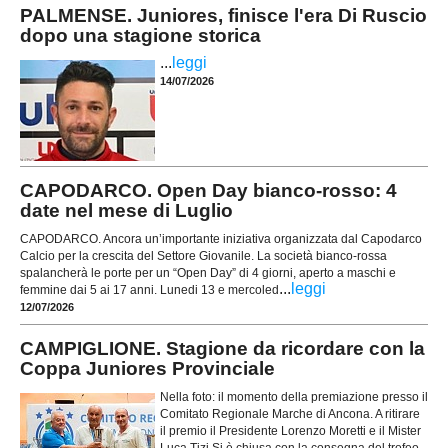
PALMENSE. Juniores, finisce l'era Di Ruscio
dopo una stagione storica
...
leggi
14/07/2026
CAPODARCO. Open Day bianco-rosso: 4
date nel mese di Luglio
CAPODARCO. Ancora un’importante iniziativa organizzata dal Capodarco
Calcio per la crescita del Settore Giovanile. La società bianco-rossa
spalancherà le porte per un “Open Day” di 4 giorni, aperto a maschi e
...
leggi
femmine dai 5 ai 17 anni. Lunedi 13 e mercoled
12/07/2026
CAMPIGLIONE. Stagione da ricordare con la
Coppa Juniores Provinciale
Nella foto: il momento della premiazione presso il
Comitato Regionale Marche di Ancona. A ritirare
il premio il Presidente Lorenzo Moretti e il Mister