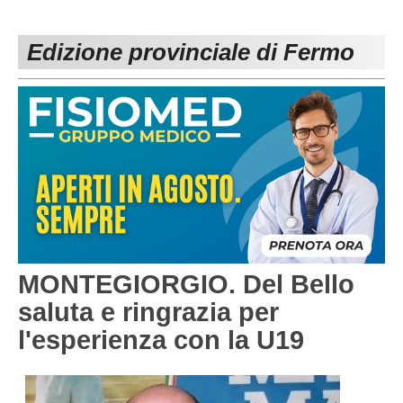
PESARO URBINO
PROMOZIONE
DIRETTA
Edizione provinciale di Fermo
Carica la tua Rosa
1^ CATEGORIA
2^ CATEGORIA
3^ CATEGORIA
GIOVANILI
MONTEGIORGIO. Del Bello
saluta e ringrazia per
l'esperienza con la U19