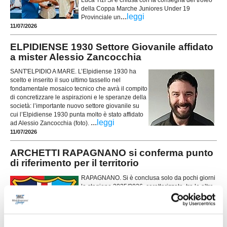
Luca Tizi Si è chiusa con la consegna del trofeo
della Coppa Marche Juniores Under 19
...
leggi
Provinciale un
11/07/2026
ELPIDIENSE 1930 Settore Giovanile affidato
a mister Alessio Zancocchia
SANT'ELPIDIO A MARE. L’Elpidiense 1930 ha
scelto e inserito il suo ultimo tassello nel
fondamentale mosaico tecnico che avrà il compito
di concretizzare le aspirazioni e le speranze della
società: l’importante nuovo settore giovanile su
cui l’Elpidiense 1930 punta molto è stato affidato
...
leggi
ad Alessio Zancocchia (foto).
11/07/2026
ARCHETTI RAPAGNANO si conferma punto
di riferimento per il territorio
RAPAGNANO. Si è conclusa solo da pochi giorni
la stagione 2025/2026, caratterizzata, tra le altre
cose, dalla vittoria della Coppa Disciplina da
parte della società Archetti Rapagnano: si tratta
della terza conquistata in due anni. Sono in vista
importanti novità per quanto riguarda lo staff