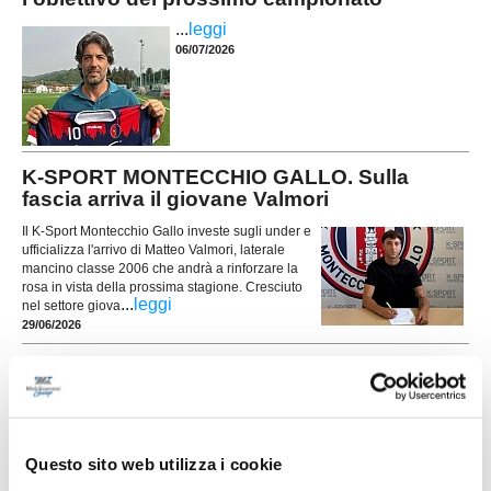
...
leggi
06/07/2026
K-SPORT MONTECCHIO GALLO. Sulla
fascia arriva il giovane Valmori
Il K-Sport Montecchio Gallo investe sugli under e
ufficializza l'arrivo di Matteo Valmori, laterale
mancino classe 2006 che andrà a rinforzare la
rosa in vista della prossima stagione. Cresciuto
...
leggi
nel settore giova
29/06/2026
ATLETICO MONDOLFO. Rinnovato il
direttivo: Colonna nuovo presidente
Tempo di novità in casa Atletico Mondolfo 1952,
dove l'assemblea annuale dei soci ha rinnovato i
vertici societari in vista della prossima stagione di
Questo sito web utilizza i cookie
...
leggi
Promozione. Dopo undici anni a