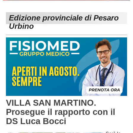
PESARO URBINO
PROMOZIONE
DIRETTA
Edizione provinciale di Pesaro
Carica la tua Rosa
1^ CATEGORIA
Urbino
2^ CATEGORIA
3^ CATEGORIA
GIOVANILI
VILLA SAN MARTINO.
Prosegue il rapporto con il
DS Luca Bocci