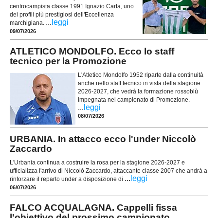
centrocampista classe 1991 Ignazio Carta, uno
dei profili più prestigiosi dell'Eccellenza
...
leggi
marchigiana.
09/07/2026
ATLETICO MONDOLFO. Ecco lo staff
tecnico per la Promozione
L'Atletico Mondolfo 1952 riparte dalla continuità
anche nello staff tecnico in vista della stagione
2026-2027, che vedrà la formazione rossoblù
impegnata nel campionato di Promozione.
...
leggi
08/07/2026
URBANIA. In attacco ecco l'under Niccolò
Zaccardo
L'Urbania continua a costruire la rosa per la stagione 2026-2027 e
ufficializza l'arrivo di Niccolò Zaccardo, attaccante classe 2007 che andrà a
...
leggi
rinforzare il reparto under a disposizione di
06/07/2026
FALCO ACQUALAGNA. Cappelli fissa
l'obiettivo del prossimo campionato