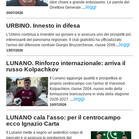
idee chiare e grande entusiasmo. Le parole del
...
leggi
Direttore Generale
20/07/2026
URBINO. Innesto in difesa
L'Urbino continua a investire sui giovani e si assicura uno dei prospetti più
interessanti del panorama regionale. Il club gialloblù ha ufficializzato
...
leggi
l'arrivo del difensore centrale Giorgio Bruzzechesse, classe 2006
13/07/2026
LUNANO. Rinforzo internazionale: arriva il
russo Kolpachkov
Il Lunano aggiunge qualità e prospettiva al
proprio centrocampo con l'arrivo di Vsevolod
Kolpachkov, classe 2004, nuovo volto della
formazione biancazzurra in vista della stagione
...
leggi
2026-2027.
10/07/2026
LUNANO cala l'asso: per il centrocampo
ecco Ignazio Carta
Il Lunano mette a segno un autentico colpo di
mercato e si assicura le prestazioni del