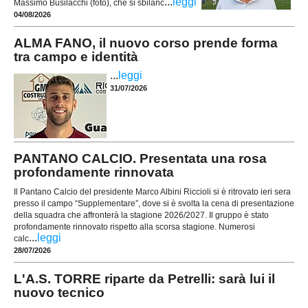
...
leggi
Massimo Busilacchi (foto), che si sbilanc
04/08/2026
ALMA FANO, il nuovo corso prende forma
tra campo e identità
...
leggi
31/07/2026
PANTANO CALCIO. Presentata una rosa
profondamente rinnovata
Il Pantano Calcio del presidente Marco Albini Riccioli si è ritrovato ieri sera
presso il campo “Supplementare”, dove si è svolta la cena di presentazione
della squadra che affronterà la stagione 2026/2027. Il gruppo è stato
profondamente rinnovato rispetto alla scorsa stagione. Numerosi
...
leggi
calc
28/07/2026
L'A.S. TORRE riparte da Petrelli: sarà lui il
nuovo tecnico