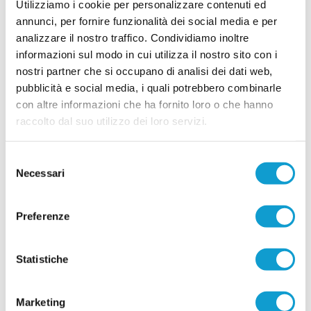
Utilizziamo i cookie per personalizzare contenuti ed
26/06/2026
annunci, per fornire funzionalità dei social media e per
analizzare il nostro traffico. Condividiamo inoltre
informazioni sul modo in cui utilizza il nostro sito con i
Vai all'edizione provinciale
nostri partner che si occupano di analisi dei dati web,
pubblicità e social media, i quali potrebbero combinarle
con altre informazioni che ha fornito loro o che hanno
raccolto dal suo utilizzo dei loro servizi.
Selezione
Necessari
del
consenso
Preferenze
Statistiche
Marketing