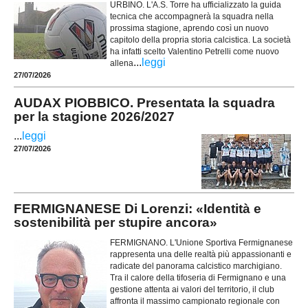
URBINO. L'A.S. Torre ha ufficializzato la guida
tecnica che accompagnerà la squadra nella
prossima stagione, aprendo così un nuovo
capitolo della propria storia calcistica. La società
ha infatti scelto Valentino Petrelli come nuovo
...
leggi
allena
27/07/2026
AUDAX PIOBBICO. Presentata la squadra
per la stagione 2026/2027
...
leggi
27/07/2026
FERMIGNANESE Di Lorenzi: «Identità e
sostenibilità per stupire ancora»
FERMIGNANO. L'Unione Sportiva Fermignanese
rappresenta una delle realtà più appassionanti e
radicate del panorama calcistico marchigiano.
Tra il calore della tifoseria di Fermignano e una
gestione attenta ai valori del territorio, il club
affronta il massimo campionato regionale con