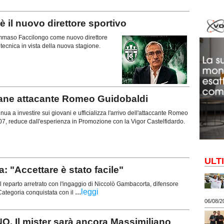
il nuovo direttore sportivo
 Tommaso Faccilongo come nuovo direttore
a tecnica in vista della nuova stagione.
vane attacante Romeo Guidobaldi
ua a investire sui giovani e ufficializza l'arrivo dell'attaccante Romeo
07, reduce dall'esperienza in Promozione con la Vigor Castelfidardo.
ULT
"Accettare è stato facile"
 reparto arretrato con l'ingaggio di Niccolò Gambacorta, difensore
...
leggi
ategoria conquistata con il
06/08/2
 Il mister sarà ancora Massimiliano