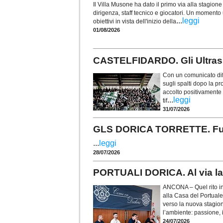
Il Villa Musone ha dato il primo via alla stagio
dirigenza, staff tecnico e giocatori. Un momento u
...
leggi
obiettivi in vista dell'inizio della
01/08/2026
CASTELFIDARDO. Gli Ultras t
Con un comunicato diff
sugli spalti dopo la p
accolto positivamente i
...
leggi
tif
31/07/2026
GLS DORICA TORRETTE. Fusco 
...
leggi
28/07/2026
PORTUALI DORICA. Al via la 
ANCONA – Quel rito in
alla Casa del Portuale
verso la nuova stagio
l’ambiente: passione, i
24/07/2026