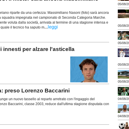
05/08/2
riano riparte da una certezza: Massimiliano Nasoni (foto) sarà ancora
ima squadra impegnata nel campionato di Seconda Categoria Marche.
nte voluta dalla società, arrivata al termine di una stagione intensa e
05/08/2
...
leggi
la quale il tecnico ha saputo m
05/08/2
nesti per alzare l'asticella
05/08/2
05/08/2
a: preso Lorenzo Baccarini
ge un nuovo tassello al reparto arretrato con l'ingaggio del
04/08/2
enzo Baccarini, classe 2003, reduce dall'ultima stagione disputata con
04/08/2