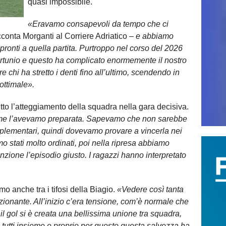
quasi impossibile.
«Eravamo consapevoli da tempo che ci
conta Morganti al Corriere Adriatico –
e abbiamo
pronti a quella partita. Purtroppo nel corso del 2026
fortunio e questo ha complicato enormemente il nostro
e chi ha stretto i denti fino all’ultimo, scendendo in
ttimale».
utto l’atteggiamento della squadra nella gara decisiva.
ome l’avevamo preparata. Sapevamo che non sarebbe
plementari, quindi dovevamo provare a vincerla nei
 stati molto ordinati, poi nella ripresa abbiamo
inzione l’episodio giusto. I ragazzi hanno interpretato
mo anche tra i tifosi della Biagio.
«Vedere così tanta
zionante. All’inizio c’era tensione, com’è normale che
 il gol si è creata una bellissima unione tra squadra,
 tutti insieme e proprio per questo questa salvezza ha