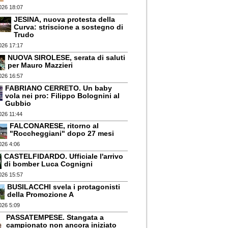
026 18:07
JESINA, nuova protesta della
Curva: striscione a sostegno di
Trudo
026 17:17
NUOVA SIROLESE, serata di saluti
per Mauro Mazzieri
026 16:57
FABRIANO CERRETO. Un baby
vola nei pro: Filippo Bolognini al
Gubbio
026 11:44
FALCONARESE, ritorno al
"Roccheggiani" dopo 27 mesi
026 4:06
CASTELFIDARDO. Ufficiale l'arrivo
di bomber Luca Cognigni
026 15:57
BUSILACCHI svela i protagonisti
della Promozione A
026 5:09
PASSATEMPESE. Stangata a
campionato non ancora iniziato