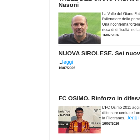
Nasoni
La Valle del Giano Fab
l'allenatore della pr
Una riconferma forteme
ricca di difficoltà, nel
16/07/2026
NUOVA SIROLESE. Sei nuovi in
...
leggi
16/07/2026
FC OSIMO. Rinforzo in difes
L'FC Osimo 2011 aggiun
difensore centrale Lor
...
leggi
la Filottranes
16/07/2026