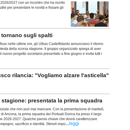
ne 2026/2027 con un incontro che ha riunito
tile per presentare le novità e fissare gli
ornano sugli spalti
uso nelle ultime ore, gli Ultras Castelfidardo annunciano il ritorno
rotesta della scorsa stagione. Il gruppo organizzato spiega di aver
l nuovo progetto societario presentato a fine giugno e invita tutti i
rilancia: "Vogliamo alzare l'asticella"
stagione: presentata la prima squadra
iziale che non può mai mancare. Con la presentazione di martedì,
 di Ancona, la prima squadra dei Portuali Dorica ha preso il largo
ne 2026-2027. Qualche parola chiave che dovrà caratterizzare
...
leggi
mpegno, sacrificio e identità. Stimoli impo