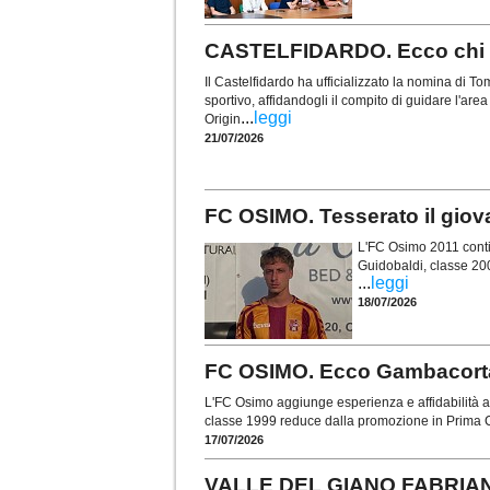
CASTELFIDARDO. Ecco chi è 
Il Castelfidardo ha ufficializzato la nomina di
sportivo, affidandogli il compito di guidare l'are
...
leggi
Origin
21/07/2026
FC OSIMO. Tesserato il gio
L'FC Osimo 2011 contin
Guidobaldi, classe 20
...
leggi
18/07/2026
FC OSIMO. Ecco Gambacorta: 
L'FC Osimo aggiunge esperienza e affidabilità al
classe 1999 reduce dalla promozione in Prima C
17/07/2026
VALLE DEL GIANO FABRIANO.