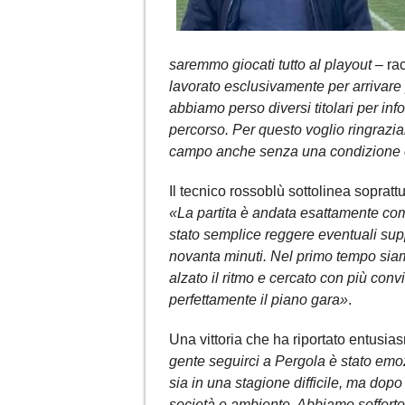
saremmo giocati tutto al playout
– rac
lavorato esclusivamente per arrivare 
abbiamo perso diversi titolari per in
percorso. Per questo voglio ringraziar
campo anche senza una condizione o
Il tecnico rossoblù sottolinea sopratt
«La partita è andata esattamente c
stato semplice reggere eventuali sup
novanta minuti. Nel primo tempo siamo
alzato il ritmo e cercato con più conv
perfettamente il piano gara»
.
Una vittoria che ha riportato entusias
gente seguirci a Pergola è stato emo
sia in una stagione difficile, ma dopo
società e ambiente. Abbiamo sofferto