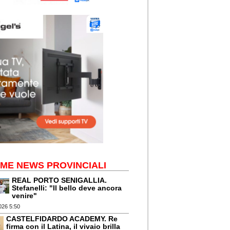
IME NEWS PROVINCIALI
REAL PORTO SENIGALLIA.
Stefanelli: "Il bello deve ancora
venire"
026 5:50
CASTELFIDARDO ACADEMY. Re
firma con il Latina, il vivaio brilla