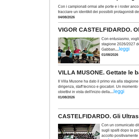
Con i campionati ormai alle porte e i roster anco
tracciare un identikit dei possibili protagonisti 
04/08/2026
VIGOR CASTELFIDARDO. Obie
Con entusiasmo, voglia 
stagione 2026/2027 de
...
leggi
Gabban
01/08/2026
VILLA MUSONE. Gettate le ba
Il Villa Musone ha dato il primo via alla stagio
dirigenza, staff tecnico e giocatori. Un momento u
...
leggi
obiettivi in vista dell'inizio della
01/08/2026
CASTELFIDARDO. Gli Ultras t
Con un comunicato diff
sugli spalti dopo la p
accolto positivamente i