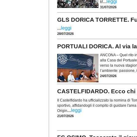
...
leggi
tif
31/07/2026
GLS DORICA TORRETTE. Fusco 
...
leggi
28/07/2026
PORTUALI DORICA. Al via la 
ANCONA – Quel rito in
alla Casa del Portuale
verso la nuova stagio
l’ambiente: passione, i
24/07/2026
CASTELFIDARDO. Ecco chi è 
Il Castelfidardo ha ufficializzato la nomina di
sportivo, affidandogli il compito di guidare l'are
...
leggi
Origin
21/07/2026