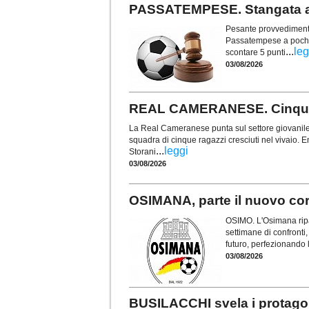
PASSATEMPESE. Stangata a 
Pesante provvedimento 
Passatempese a poche s
...
leg
scontare 5 punti
03/08/2026
REAL CAMERANESE. Cinque t
La Real Cameranese punta sul settore giovanile 
squadra di cinque ragazzi cresciuti nel vivaio. En
...
leggi
Storani
03/08/2026
OSIMANA, parte il nuovo cors
OSIMO. L'Osimana ripa
settimane di confronti, 
futuro, perfezionando 
03/08/2026
BUSILACCHI svela i protagon