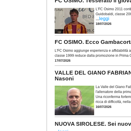
FC OSIMO. Tesserato il gio
L'FC Osimo 2011 contin
Guidobaldi, classe 20
...
leggi
18/07/2026
FC OSIMO. Ecco Gambacorta: 
L'FC Osimo aggiunge esperienza e affidabilità al
classe 1999 reduce dalla promozione in Prima C
17/07/2026
VALLE DEL GIANO FABRIANO.
Nasoni
La Valle del Giano Fab
l'allenatore della pr
Una riconferma forteme
ricca di difficoltà, nel
16/07/2026
NUOVA SIROLESE. Sei nuovi in