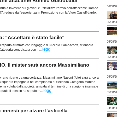
vane attacante Romeo Guidobaldi
06/08/2
ua a investire sui giovani e ufficializza l'arrivo dell'attaccante Romeo
07, reduce dall'esperienza in Promozione con la Vigor Castelfidardo.
05/08/2
"Accettare è stato facile"
05/08/2
 reparto arretrato con l'ingaggio di Niccolò Gambacorta, difensore
...
leggi
ategoria conquistata con il
05/08/2
 Il mister sarà ancora Massimiliano
05/08/2
riano riparte da una certezza: Massimiliano Nasoni (foto) sarà ancora
ima squadra impegnata nel campionato di Seconda Categoria Marche.
nte voluta dalla società, arrivata al termine di una stagione intensa e
...
leggi
la quale il tecnico ha saputo m
05/08/2
04/08/2
nesti per alzare l'asticella