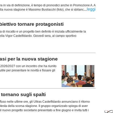
ra in via di definizione, è tempo di pronostici anche in Promozione A. A
...
leggi
della nuova stagione è Massimo Busilacchi (foto), che si sbilanc
ttivo tornare protagonisti
di riscatto e un progetto ben definito è iniziata ufficialmente la
lla Vigor Castelfidardo. Giovedì sera, al campo sportivo
si per la nuova stagione
ne 2026/2027 con un incontro che ha riunito
tile per presentare le novità e fissare gli
ornano sugli spalti
uso nelle ultime ore, gli Ultras Castelfidardo annunciano il ritorno
rotesta della scorsa stagione. Il gruppo organizzato spiega di aver
l nuovo progetto societario presentato a fine giugno e invita tutti i