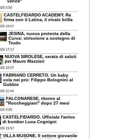
venire"
026 5:50
CASTELFIDARDO ACADEMY. Re
firma con il Latina, il vivaio brilla
026 18:07
JESINA, nuova protesta della
Curva: striscione a sostegno di
Trudo
026 17:17
NUOVA SIROLESE, serata di saluti
per Mauro Mazzieri
026 16:57
FABRIANO CERRETO. Un baby
vola nei pro: Filippo Bolognini al
Gubbio
026 11:44
FALCONARESE, ritorno al
"Roccheggiani" dopo 27 mesi
026 4:06
CASTELFIDARDO. Ufficiale l'arrivo
di bomber Luca Cognigni
026 15:57
VILLA MUSONE. Il settore giovanile