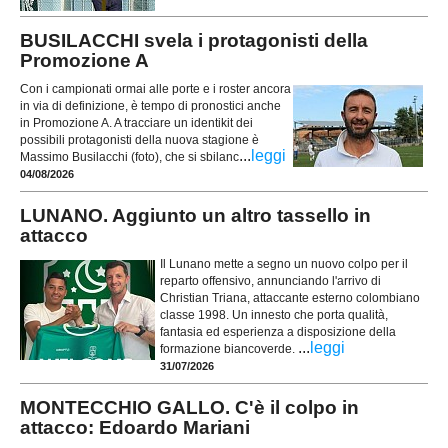
BUSILACCHI svela i protagonisti della
Promozione A
Con i campionati ormai alle porte e i roster ancora
in via di definizione, è tempo di pronostici anche
in Promozione A. A tracciare un identikit dei
possibili protagonisti della nuova stagione è
...
leggi
Massimo Busilacchi (foto), che si sbilanc
04/08/2026
LUNANO. Aggiunto un altro tassello in
attacco
Il Lunano mette a segno un nuovo colpo per il
reparto offensivo, annunciando l'arrivo di
Christian Triana, attaccante esterno colombiano
classe 1998. Un innesto che porta qualità,
fantasia ed esperienza a disposizione della
...
leggi
formazione biancoverde.
31/07/2026
MONTECCHIO GALLO. C'è il colpo in
attacco: Edoardo Mariani