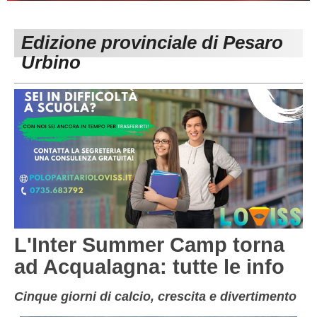
PESARO URBINO
PROMOZIONE
DIRETTA
Edizione provinciale di Pesaro
Carica la tua Rosa
1^ CATEGORIA
Urbino
2^ CATEGORIA
3^ CATEGORIA
GIOVANILI
L'Inter Summer Camp torna
ad Acqualagna: tutte le info
Cinque giorni di calcio, crescita e divertimento