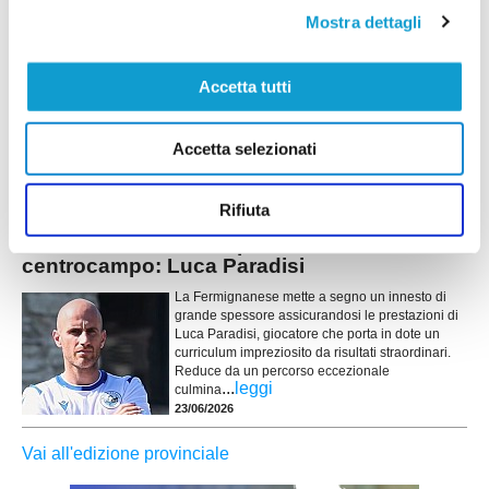
categoria). Perché questo ritorno?“Il campionato
...
leggi
Mostra dettagli
marchigiano di Promozione mi ha
26/06/2026
URBANIA. Torna anche Luca Fraternali
Accetta tutti
L'Urbania continua a puntare sui grandi ritorni e
ufficializza il secondo colpo per il reparto
Accetta selezionati
offensivo. Dopo le recenti esperienze tra
...
leggi
Promozione e Prima Categoria,
24/06/2026
Rifiuta
FERMIGNANESE. Un profilo vincente a
centrocampo: Luca Paradisi
La Fermignanese mette a segno un innesto di
grande spessore assicurandosi le prestazioni di
Luca Paradisi, giocatore che porta in dote un
curriculum impreziosito da risultati straordinari.
Reduce da un percorso eccezionale
...
leggi
culmina
23/06/2026
Vai all'edizione provinciale