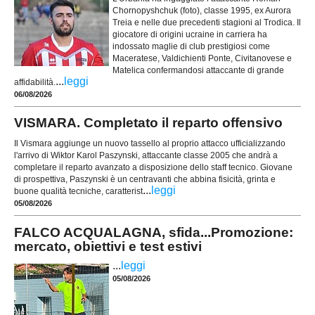
Chornopyshchuk (foto), classe 1995, ex Aurora
Treia e nelle due precedenti stagioni al Trodica. Il
giocatore di origini ucraine in carriera ha
indossato maglie di club prestigiosi come
Maceratese, Valdichienti Ponte, Civitanovese e
Matelica confermandosi attaccante di grande
...
leggi
affidabilità.
06/08/2026
VISMARA. Completato il reparto offensivo
Il Vismara aggiunge un nuovo tassello al proprio attacco ufficializzando
l'arrivo di Wiktor Karol Paszynski, attaccante classe 2005 che andrà a
completare il reparto avanzato a disposizione dello staff tecnico. Giovane
di prospettiva, Paszynski è un centravanti che abbina fisicità, grinta e
...
leggi
buone qualità tecniche, caratterist
05/08/2026
FALCO ACQUALAGNA, sfida...Promozione:
mercato, obiettivi e test estivi
...
leggi
05/08/2026