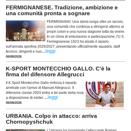
FERMIGNANESE. Tradizione, ambizione e
una comunità pronta a sognare
FERMIGNANO. Una storia lunga oltre un secolo,
una comunità che continua a stringersi attorno ai
propri colori e una nuova stagione tutta da vivere.
In un clima di entusiasmo e partecipazione, l'U.S.
Fermignanese 1923 ha alzato il sipario
sull'annata sportiva 2026/2027, presentando ufficialmente squadra, staff
...
leggi
tecnico, dirigenti e nuo
06/08/2026
K-SPORT MONTECCHIO GALLO. C'è la
firma del difensore Allegrucci
Il K Sport Montecchio Gallo rinforza il reparto
arretrato con l'arrivo di Manuel Allegrucci. Il
difensore classe 2003 entra a far parte della rosa
...
leggi
a disposizione di mister
06/08/2026
URBANIA. Colpo in attacco: arriva
Chornopyshchuk
L’Urbania ha ingaggiato l’attaccante Roman