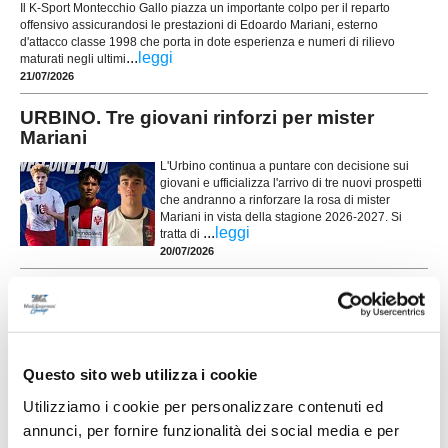
Il K-Sport Montecchio Gallo piazza un importante colpo per il reparto
offensivo assicurandosi le prestazioni di Edoardo Mariani, esterno
d'attacco classe 1998 che porta in dote esperienza e numeri di rilievo
...
leggi
maturati negli ultimi
21/07/2026
URBINO. Tre giovani rinforzi per mister
Mariani
L'Urbino continua a puntare con decisione sui
giovani e ufficializza l'arrivo di tre nuovi prospetti
che andranno a rinforzare la rosa di mister
Mariani in vista della stagione 2026-2027. Si
...
leggi
tratta di
20/07/2026
URBINO. Ritorno a casa per Ettore Martinelli:
arriva dalla Vis Pesaro
L'Urbino continua a puntare sui giovani e
ufficializza il ritorno di Ettore Martinelli,
Questo sito web utilizza i cookie
centrocampista classe 2007 che entra a far parte
della rosa in vista della stagione 2026-2027.
Utilizziamo i cookie per personalizzare contenuti ed
...
leggi
Cresciu
08/07/2026
annunci, per fornire funzionalità dei social media e per