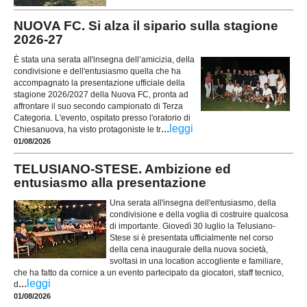
NUOVA FC. Si alza il sipario sulla stagione
2026-27
È stata una serata all'insegna dell’amicizia, della
condivisione e dell'entusiasmo quella che ha
accompagnato la presentazione ufficiale della
stagione 2026/2027 della Nuova FC, pronta ad
affrontare il suo secondo campionato di Terza
Categoria. L'evento, ospitato presso l'oratorio di
...
leggi
Chiesanuova, ha visto protagoniste le tr
01/08/2026
TELUSIANO-STESE. Ambizione ed
entusiasmo alla presentazione
Una serata all'insegna dell'entusiasmo, della
condivisione e della voglia di costruire qualcosa
di importante. Giovedì 30 luglio la Telusiano-
Stese si è presentata ufficialmente nel corso
della cena inaugurale della nuova società,
svoltasi in una location accogliente e familiare,
che ha fatto da cornice a un evento partecipato da giocatori, staff tecnico,
...
leggi
d
01/08/2026