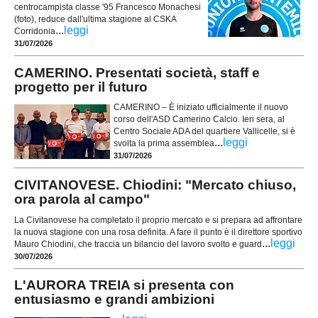
centrocampista classe '95 Francesco Monachesi
(foto), reduce dall'ultima stagione al CSKA
...
leggi
Corridonia
31/07/2026
CAMERINO. Presentati società, staff e
progetto per il futuro
CAMERINO – È iniziato ufficialmente il nuovo
corso dell'ASD Camerino Calcio. Ieri sera, al
Centro Sociale ADA del quartiere Vallicelle, si è
...
leggi
svolta la prima assemblea
31/07/2026
CIVITANOVESE. Chiodini: "Mercato chiuso,
ora parola al campo"
La Civitanovese ha completato il proprio mercato e si prepara ad affrontare
la nuova stagione con una rosa definita. A fare il punto è il direttore sportivo
...
leggi
Mauro Chiodini, che traccia un bilancio del lavoro svolto e guard
30/07/2026
L'AURORA TREIA si presenta con
entusiasmo e grandi ambizioni