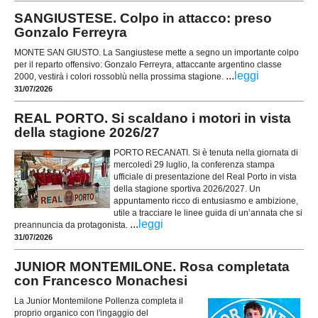
SANGIUSTESE. Colpo in attacco: preso
Gonzalo Ferreyra
MONTE SAN GIUSTO. La Sangiustese mette a segno un importante colpo
per il reparto offensivo: Gonzalo Ferreyra, attaccante argentino classe
...
leggi
2000, vestirà i colori rossoblù nella prossima stagione.
31/07/2026
REAL PORTO. Si scaldano i motori in vista
della stagione 2026/27
PORTO RECANATI. Si è tenuta nella giornata di
mercoledì 29 luglio, la conferenza stampa
ufficiale di presentazione del Real Porto in vista
della stagione sportiva 2026/2027. Un
appuntamento ricco di entusiasmo e ambizione,
utile a tracciare le linee guida di un’annata che si
...
leggi
preannuncia da protagonista.
31/07/2026
JUNIOR MONTEMILONE. Rosa completata
con Francesco Monachesi
La Junior Montemilone Pollenza completa il
proprio organico con l'ingaggio del