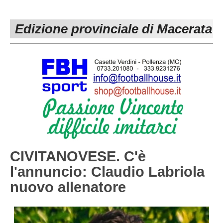
PESARO URBINO
PROMOZIONE
DIRETTA
Edizione provinciale di Macerata
Carica la tua Rosa
1^ CATEGORIA
2^ CATEGORIA
3^ CATEGORIA
GIOVANILI
CIVITANOVESE. C'è
l'annuncio: Claudio Labriola
nuovo allenatore