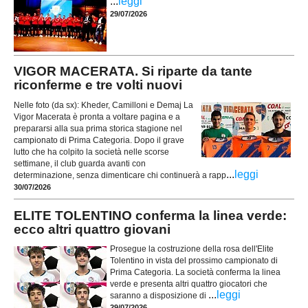
...
leggi
29/07/2026
VIGOR MACERATA. Si riparte da tante
riconferme e tre volti nuovi
Nelle foto (da sx): Kheder, Camilloni e Demaj La
Vigor Macerata è pronta a voltare pagina e a
prepararsi alla sua prima storica stagione nel
campionato di Prima Categoria. Dopo il grave
lutto che ha colpito la società nelle scorse
settimane, il club guarda avanti con
...
leggi
determinazione, senza dimenticare chi continuerà a rapp
30/07/2026
ELITE TOLENTINO conferma la linea verde:
ecco altri quattro giovani
Prosegue la costruzione della rosa dell'Elite
Tolentino in vista del prossimo campionato di
Prima Categoria. La società conferma la linea
verde e presenta altri quattro giocatori che
...
leggi
saranno a disposizione di
29/07/2026