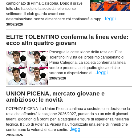
campionato di Prima Categoria. Dopo il grave
lutto che ha colpito la società nelle scorse
settimane, il club guarda avanti con
...
leggi
determinazione, senza dimenticare chi continuerà a rapp
30/07/2026
ELITE TOLENTINO conferma la linea verde:
ecco altri quattro giovani
Prosegue la costruzione della rosa dell'Elite
Tolentino in vista del prossimo campionato di
Prima Categoria. La società conferma la linea
verde e presenta altri quattro giocatori che
...
leggi
saranno a disposizione di
29/07/2026
UNION PICENA, mercato giovane e
ambizioso: le novità
POTENZA PICENA. La Union Picena continua a costruire con decisione la
rosa che affronterà la stagione 2026/2027, puntando su un mix di giovani
talenti, giocatori già pronti per la categoria e figure di esperienza nell'area
tecnica. Il club di Potenza Picena ha ufficializzato una serie di innesti che
...
leggi
confermano la volontà di dare contin
29/07/2026