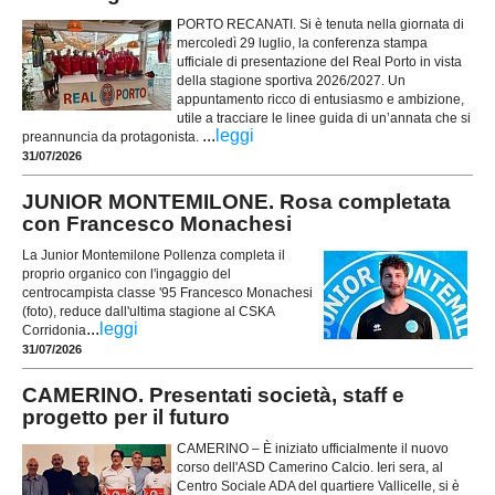
PORTO RECANATI. Si è tenuta nella giornata di
mercoledì 29 luglio, la conferenza stampa
ufficiale di presentazione del Real Porto in vista
della stagione sportiva 2026/2027. Un
appuntamento ricco di entusiasmo e ambizione,
utile a tracciare le linee guida di un’annata che si
...
leggi
preannuncia da protagonista.
31/07/2026
JUNIOR MONTEMILONE. Rosa completata
con Francesco Monachesi
La Junior Montemilone Pollenza completa il
proprio organico con l'ingaggio del
centrocampista classe '95 Francesco Monachesi
(foto), reduce dall'ultima stagione al CSKA
...
leggi
Corridonia
31/07/2026
CAMERINO. Presentati società, staff e
progetto per il futuro
CAMERINO – È iniziato ufficialmente il nuovo
corso dell'ASD Camerino Calcio. Ieri sera, al
Centro Sociale ADA del quartiere Vallicelle, si è