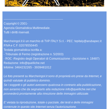
-------------------------------------------------------------
Copyright © 2001-
Agenzia Giornalistica Multimediale.
Tutti i diritti riservati.
Marcheingol.it è un marchio di TVP ITALY S.r.l. - PEC: tvpitaly@arubapec.it
P.IVA e C.F. 02078550445
Testata giornalistica iscritta a:
- Tribunale di Fermo (registrazione n. 5/2003)
- ROC -Registro degli Operatori di Comunicazione - (iscrizione n. 18487)
Redazione: info@quelliche.net
Infoline: 3464232265 - 3939481012
Le foto presenti su Marcheingol.it sono di proprietà e/o prese da Internet, e
quindi valutate di pubblico dominio.
Se i soggetti o gli autori avessero qualcosa in contrario alla pubblicazione,
non avranno che da segnalarlo alla redazione info@quelliche.net che
provvederà prontamente alla rimozione delle immagini utilizzate.
E' vietata la riproduzione, totale o parziale, dei testi e delle immagini
contenute in questo sito Internet senza l'autorizzazione.