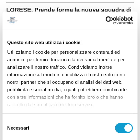
LORESE. Prende forma la nuova squadra di
mister Malatesta
...
leggi
28/07/2026
Questo sito web utilizza i cookie
Utilizziamo i cookie per personalizzare contenuti ed
annunci, per fornire funzionalità dei social media e per
RICCI: "Mercato importante, ora dobbiamo
analizzare il nostro traffico. Condividiamo inoltre
diventare una squadra"
informazioni sul modo in cui utilizza il nostro sito con i
...
leggi
nostri partner che si occupano di analisi dei dati web,
28/07/2026
pubblicità e social media, i quali potrebbero combinarle
con altre informazioni che ha fornito loro o che hanno
raccolto dal suo utilizzo dei loro servizi.
SALESIANA VIGOR. Conferme importanti e
Selezione
novità Eccellenti!
Necessari
del
CIVITANOVA MARCHE. La storica società di San
consenso
Marone, a Civitanova Marche, dopo la