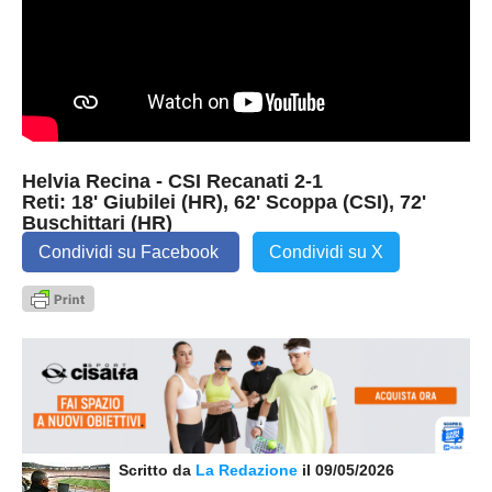
Helvia Recina - CSI Recanati 2-1
Reti: 18' Giubilei (HR), 62' Scoppa (CSI), 72'
Buschittari (HR)
Condividi su Facebook
Condividi su X
Scritto da
La Redazione
il 09/05/2026