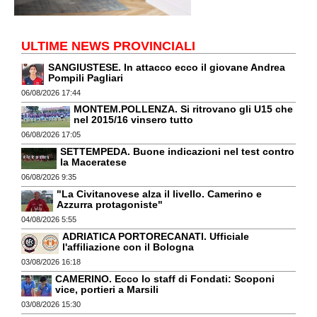
ULTIME NEWS PROVINCIALI
SANGIUSTESE. In attacco ecco il giovane Andrea
Pompili Pagliari
06/08/2026 17:44
MONTEM.POLLENZA. Si ritrovano gli U15 che
nel 2015/16 vinsero tutto
06/08/2026 17:05
SETTEMPEDA. Buone indicazioni nel test contro
la Maceratese
06/08/2026 9:35
"La Civitanovese alza il livello. Camerino e
Azzurra protagoniste"
04/08/2026 5:55
ADRIATICA PORTORECANATI. Ufficiale
l'affiliazione con il Bologna
03/08/2026 16:18
CAMERINO. Ecco lo staff di Fondati: Scoponi
vice, portieri a Marsili
03/08/2026 15:30