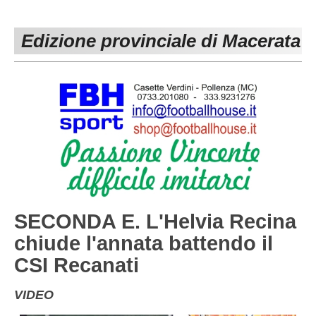
PESARO URBINO
PROMOZIONE
DIRETTA
Edizione provinciale di Macerata
Carica la tua Rosa
1^ CATEGORIA
2^ CATEGORIA
3^ CATEGORIA
GIOVANILI
SECONDA E. L'Helvia Recina
chiude l'annata battendo il
CSI Recanati
VIDEO