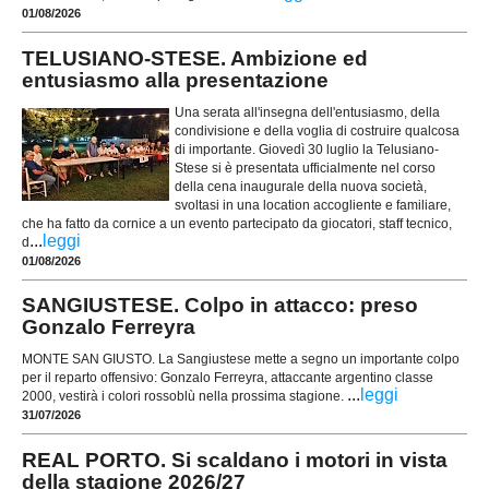
01/08/2026
TELUSIANO-STESE. Ambizione ed
entusiasmo alla presentazione
Una serata all'insegna dell'entusiasmo, della
condivisione e della voglia di costruire qualcosa
di importante. Giovedì 30 luglio la Telusiano-
Stese si è presentata ufficialmente nel corso
della cena inaugurale della nuova società,
svoltasi in una location accogliente e familiare,
che ha fatto da cornice a un evento partecipato da giocatori, staff tecnico,
...
leggi
d
01/08/2026
SANGIUSTESE. Colpo in attacco: preso
Gonzalo Ferreyra
MONTE SAN GIUSTO. La Sangiustese mette a segno un importante colpo
per il reparto offensivo: Gonzalo Ferreyra, attaccante argentino classe
...
leggi
2000, vestirà i colori rossoblù nella prossima stagione.
31/07/2026
REAL PORTO. Si scaldano i motori in vista
della stagione 2026/27