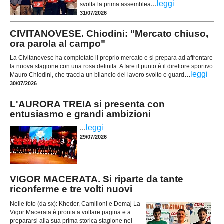
...
leggi
svolta la prima assemblea
31/07/2026
CIVITANOVESE. Chiodini: "Mercato chiuso,
ora parola al campo"
La Civitanovese ha completato il proprio mercato e si prepara ad affrontare
la nuova stagione con una rosa definita. A fare il punto è il direttore sportivo
...
leggi
Mauro Chiodini, che traccia un bilancio del lavoro svolto e guard
30/07/2026
L'AURORA TREIA si presenta con
entusiasmo e grandi ambizioni
...
leggi
29/07/2026
VIGOR MACERATA. Si riparte da tante
riconferme e tre volti nuovi
Nelle foto (da sx): Kheder, Camilloni e Demaj La
Vigor Macerata è pronta a voltare pagina e a
prepararsi alla sua prima storica stagione nel