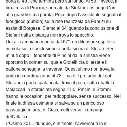
porta al 49’, che termina però sul fondo. Al 59’, invece, il
tiro-cross di Pincini, sporcato da Stefani, costringe Gori
alla grandissima parata. Poco dopo l’assistente segnala il
fuorigioco (dubbio) sulla rete realizzata da Fabrizi su
assist di Borgese. Siamo al 64’ quando la conclusione di
Stefani dalla distanza non trova lo specchio.
I locali cambiano marcia dal 67°: un difensore ospite si
immola sulla conclusione a botta sicura di Storari. Sei
minuti dopo il fendente di Pincini dalla sinistra viene
sporcato in corner, sul quale Gioielli tira di testa e il
pallone scheggia la traversa. Quest’ultimo non trova la
porta in coordinazione al 78°, ma è il preludio del gol:
Storani, a porta spalancata, trova il palo, sulla ribattuta
Malaccari in sforbiciata segna l’1-0. Pincini e Storani
hanno le occasioni per raddoppiare, senza successo. Nel
finale la difesa osimana si salva su un pericoloso
passaggio in area di Giacomelli verso i compagni
dell’attacco.
L’Osimo 2011, dunque, è in finale: l’avversaria la si