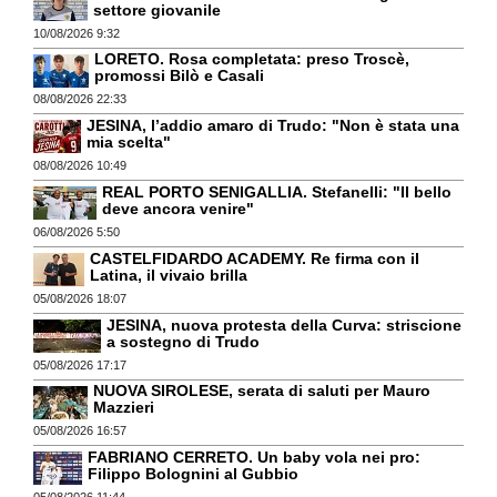
settore giovanile
10/08/2026 9:32
LORETO. Rosa completata: preso Troscè,
promossi Bilò e Casali
08/08/2026 22:33
JESINA, l’addio amaro di Trudo: "Non è stata una
mia scelta"
08/08/2026 10:49
REAL PORTO SENIGALLIA. Stefanelli: "Il bello
deve ancora venire"
06/08/2026 5:50
CASTELFIDARDO ACADEMY. Re firma con il
Latina, il vivaio brilla
05/08/2026 18:07
JESINA, nuova protesta della Curva: striscione
a sostegno di Trudo
05/08/2026 17:17
NUOVA SIROLESE, serata di saluti per Mauro
Mazzieri
05/08/2026 16:57
FABRIANO CERRETO. Un baby vola nei pro:
Filippo Bolognini al Gubbio