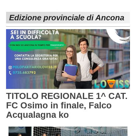
PESARO URBINO
PROMOZIONE
DIRETTA
Edizione provinciale di Ancona
Carica la tua Rosa
1^ CATEGORIA
2^ CATEGORIA
3^ CATEGORIA
GIOVANILI
TITOLO REGIONALE 1^ CAT.
FC Osimo in finale, Falco
Acqualagna ko