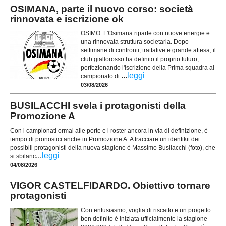
OSIMANA, parte il nuovo corso: società
rinnovata e iscrizione ok
OSIMO. L'Osimana riparte con nuove energie e
una rinnovata struttura societaria. Dopo
settimane di confronti, trattative e grande attesa, il
club giallorosso ha definito il proprio futuro,
perfezionando l'iscrizione della Prima squadra al
...
leggi
campionato di
03/08/2026
BUSILACCHI svela i protagonisti della
Promozione A
Con i campionati ormai alle porte e i roster ancora in via di definizione, è
tempo di pronostici anche in Promozione A. A tracciare un identikit dei
possibili protagonisti della nuova stagione è Massimo Busilacchi (foto), che
...
leggi
si sbilanc
04/08/2026
VIGOR CASTELFIDARDO. Obiettivo tornare
protagonisti
Con entusiasmo, voglia di riscatto e un progetto
ben definito è iniziata ufficialmente la stagione