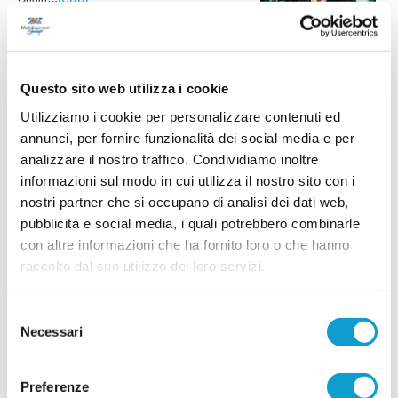
21/07/2026
FC OSIMO. Tesserato il giovane attacante
Romeo Guidobaldi
Questo sito web utilizza i cookie
L'FC Osimo 2011 continua a investire sui giovani
e ufficializza l'arrivo dell'attaccante Romeo
Utilizziamo i cookie per personalizzare contenuti ed
Guidobaldi, classe 2007, reduce dall'esperienza
annunci, per fornire funzionalità dei social media e per
in Promozione con la Vigor Castelfidardo.
...
leggi
analizzare il nostro traffico. Condividiamo inoltre
18/07/2026
informazioni sul modo in cui utilizza il nostro sito con i
nostri partner che si occupano di analisi dei dati web,
FC OSIMO. Ecco Gambacorta: "Accettare è
stato facile"
pubblicità e social media, i quali potrebbero combinarle
con altre informazioni che ha fornito loro o che hanno
L'FC Osimo aggiunge esperienza e affidabilità al reparto arretrato con
raccolto dal suo utilizzo dei loro servizi.
l'ingaggio di Niccolò Gambacorta, difensore classe 1999 reduce dalla
...
leggi
promozione in Prima Categoria conquistata con il
17/07/2026
Selezione
VALLE DEL GIANO FABRIANO. Il mister sarà
Necessari
del
ancora Massimiliano Nasoni
consenso
La Valle del Giano Fabriano riparte da una
Preferenze
certezza: Massimiliano Nasoni (foto) sarà ancora