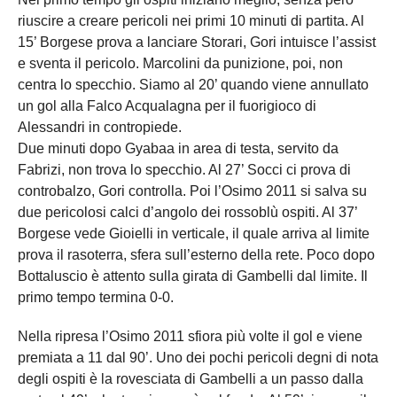
riuscire a creare pericoli nei primi 10 minuti di partita. Al
15’ Borgese prova a lanciare Storari, Gori intuisce l’assist
e sventa il pericolo. Marcolini da punizione, poi, non
centra lo specchio. Siamo al 20’ quando viene annullato
un gol alla Falco Acqualagna per il fuorigioco di
Alessandri in contropiede.
Due minuti dopo Gyabaa in area di testa, servito da
Fabrizi, non trova lo specchio. Al 27’ Socci ci prova di
controbalzo, Gori controlla. Poi l’Osimo 2011 si salva su
due pericolosi calci d’angolo dei rossoblù ospiti. Al 37’
Borgese vede Gioielli in verticale, il quale arriva al limite
prova il rasoterra, sfera sull’esterno della rete. Poco dopo
Bottaluscio è attento sulla girata di Gambelli dal limite. Il
primo tempo termina 0-0.
Nella ripresa l’Osimo 2011 sfiora più volte il gol e viene
premiata a 11 dal 90’. Uno dei pochi pericoli degni di nota
degli ospiti è la rovesciata di Gambelli a un passo dalla