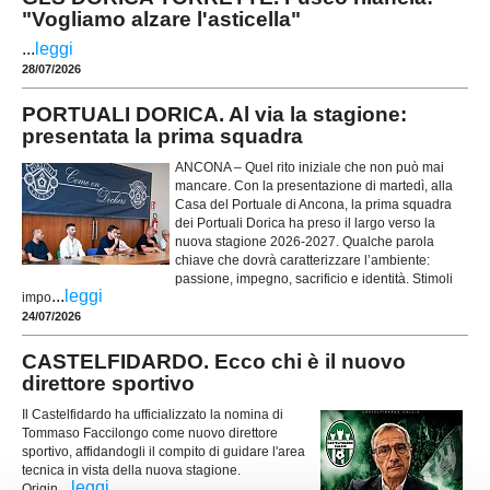
"Vogliamo alzare l'asticella"
...
leggi
28/07/2026
PORTUALI DORICA. Al via la stagione:
presentata la prima squadra
ANCONA – Quel rito iniziale che non può mai
mancare. Con la presentazione di martedì, alla
Casa del Portuale di Ancona, la prima squadra
dei Portuali Dorica ha preso il largo verso la
nuova stagione 2026-2027. Qualche parola
chiave che dovrà caratterizzare l’ambiente:
passione, impegno, sacrificio e identità. Stimoli
...
leggi
impo
24/07/2026
CASTELFIDARDO. Ecco chi è il nuovo
direttore sportivo
Il Castelfidardo ha ufficializzato la nomina di
Tommaso Faccilongo come nuovo direttore
sportivo, affidandogli il compito di guidare l'area
tecnica in vista della nuova stagione.
...
leggi
Origin