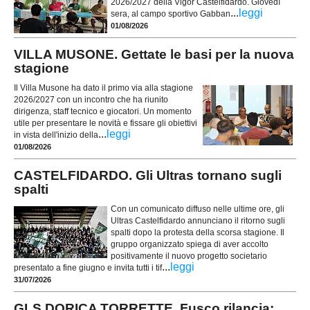
2026/2027 della Vigor Castelfidardo. Giovedì
...
leggi
sera, al campo sportivo Gabban
01/08/2026
VILLA MUSONE. Gettate le basi per la nuova
stagione
Il Villa Musone ha dato il primo via alla stagione
2026/2027 con un incontro che ha riunito
dirigenza, staff tecnico e giocatori. Un momento
utile per presentare le novità e fissare gli obiettivi
...
leggi
in vista dell'inizio della
01/08/2026
CASTELFIDARDO. Gli Ultras tornano sugli
spalti
Con un comunicato diffuso nelle ultime ore, gli
Ultras Castelfidardo annunciano il ritorno sugli
spalti dopo la protesta della scorsa stagione. Il
gruppo organizzato spiega di aver accolto
positivamente il nuovo progetto societario
...
leggi
presentato a fine giugno e invita tutti i tif
31/07/2026
GLS DORICA TORRETTE. Fusco rilancia: