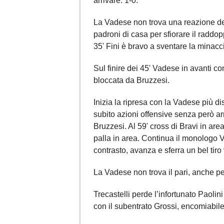
arrivare: 1-0.
La Vadese non trova una reazione degn
padroni di casa per sfiorare il raddop
35' Fini è bravo a sventare la minacc
Sul finire dei 45' Vadese in avanti c
bloccata da Bruzzesi.
Inizia la ripresa con la Vadese più d
subito azioni offensive senza però ar
Bruzzesi. Al 59' cross di Bravi in are
palla in area. Continua il monologo V
contrasto, avanza e sferra un bel tiro
La Vadese non trova il pari, anche pe
Trecastelli perde l’infortunato Paolini
con il subentrato Grossi, encomiabile