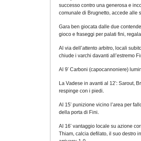
successo contro una generosa e incomp
comunale di Brugnetto, accede alle se
Gara ben giocata dalle due contendent
gioco e fraseggi per palati fini, rega
Al via dell’attento arbitro, locali sub
chiude i varchi davanti all’estremo Fi
Al 9' Carboni (capocannoniere) lumino
La Vadese in avanti al 12': Sarout, Br
respinge con i piedi.
Al 15' punizione vicino l’area per fal
della porta di Fini.
Al 16' vantaggio locale su azione cora
Thiam, calcia defilato, il suo destro 