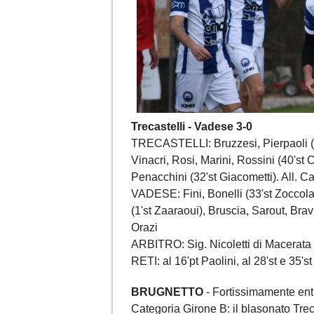
Trecastelli - Vadese 3-0
TRECASTELLI: Bruzzesi, Pierpaoli (37
Vinacri, Rosi, Marini, Rossini (40'st 
Penacchini (32'st Giacometti). All. C
VADESE: Fini, Bonelli (33'st Zoccolan
(1'st Zaaraoui), Bruscia, Sarout, Bravi
Orazi
ARBITRO: Sig. Nicoletti di Macerata
RETI: al 16'pt Paolini, al 28'st e 35's
BRUGNETTO
- Fortissimamente en
Categoria Girone B: il blasonato Trec