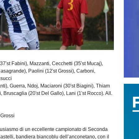
'st Fabini), Mazzanti, Cecchetti (35'st Mucaj),
Casagrande), Paolini (12'st Grossi), Carboni,
asucci
ti), Guerra, Ndoj, Maciaroni (30'st Biagini), Thiam
, Bruscaglia (20'st Del Gallo), Lani (1'st Rocco). All.
t Grossi
tusiasmo di un eccellente campionato di Seconda
astelli, bandiera biancoblu dell’anconetano, con il