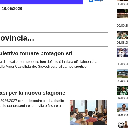
05/08/2
il 16/05/2026
05/08/2
rovincia...
05/08/2
ttivo tornare protagonisti
di riscatto e un progetto ben definito è iniziata ufficialmente la
05/08/2
lla Vigor Castelfidardo. Giovedì sera, al campo sportivo
05/08/2
si per la nuova stagione
04/08/2
ne 2026/2027 con un incontro che ha riunito
tile per presentare le novità e fissare gli
04/08/2