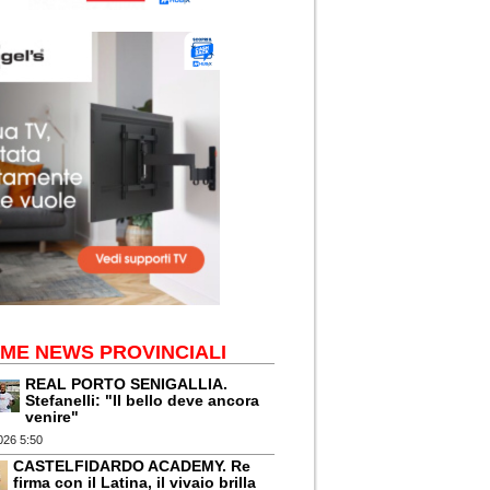
IME NEWS PROVINCIALI
REAL PORTO SENIGALLIA.
Stefanelli: "Il bello deve ancora
venire"
026 5:50
CASTELFIDARDO ACADEMY. Re
firma con il Latina, il vivaio brilla