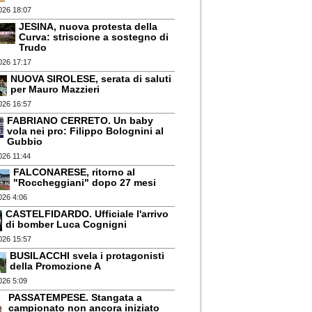
026 18:07
JESINA, nuova protesta della
Curva: striscione a sostegno di
Trudo
026 17:17
NUOVA SIROLESE, serata di saluti
per Mauro Mazzieri
026 16:57
FABRIANO CERRETO. Un baby
vola nei pro: Filippo Bolognini al
Gubbio
026 11:44
FALCONARESE, ritorno al
"Roccheggiani" dopo 27 mesi
026 4:06
CASTELFIDARDO. Ufficiale l'arrivo
di bomber Luca Cognigni
026 15:57
BUSILACCHI svela i protagonisti
della Promozione A
026 5:09
PASSATEMPESE. Stangata a
campionato non ancora iniziato