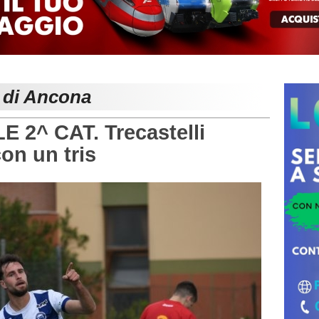
e di Ancona
2^ CAT. Trecastelli
on un tris