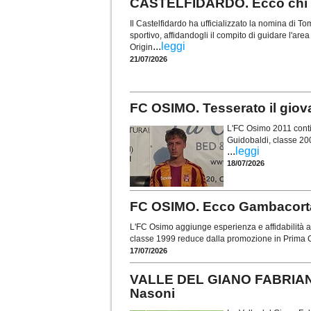
CASTELFIDARDO. Ecco chi è 
Il Castelfidardo ha ufficializzato la nomina di
sportivo, affidandogli il compito di guidare l'are
...
leggi
Origin
21/07/2026
FC OSIMO. Tesserato il gio
L'FC Osimo 2011 contin
Guidobaldi, classe 20
...
leggi
18/07/2026
FC OSIMO. Ecco Gambacorta: 
L'FC Osimo aggiunge esperienza e affidabilità al
classe 1999 reduce dalla promozione in Prima C
17/07/2026
VALLE DEL GIANO FABRIANO.
Nasoni