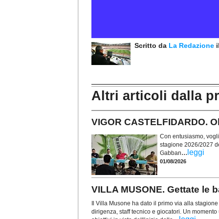
Scritto da
La Redazione
Altri articoli dalla p
VIGOR CASTELFIDARDO. Obie
Con entusiasmo, voglia 
stagione 2026/2027 de
...
leggi
Gabban
01/08/2026
VILLA MUSONE. Gettate le ba
Il Villa Musone ha dato il primo via alla stagio
dirigenza, staff tecnico e giocatori. Un momento u