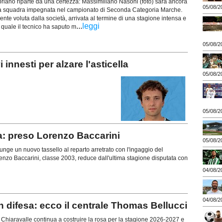
riano riparte da una certezza: Massimiliano Nasoni (foto) sarà ancora
05/08/2
ima squadra impegnata nel campionato di Seconda Categoria Marche.
nte voluta dalla società, arrivata al termine di una stagione intensa e
...
leggi
la quale il tecnico ha saputo m
05/08/2
nesti per alzare l'asticella
05/08/2
05/08/2
a: preso Lorenzo Baccarini
05/08/2
ge un nuovo tassello al reparto arretrato con l'ingaggio del
enzo Baccarini, classe 2003, reduce dall'ultima stagione disputata con
04/08/2
04/08/2
difesa: ecco il centrale Thomas Bellucci
hiaravalle continua a costruire la rosa per la stagione 2026-2027 e