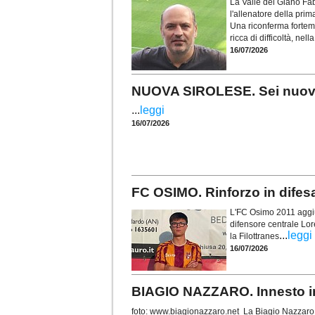
La Valle del Giano Fab
l'allenatore della pr
Una riconferma forteme
ricca di difficoltà, nel
16/07/2026
NUOVA SIROLESE. Sei nuovi in
...
leggi
16/07/2026
FC OSIMO. Rinforzo in difes
L'FC Osimo 2011 aggiun
difensore centrale Lor
...
leggi
la Filottranes
16/07/2026
BIAGIO NAZZARO. Innesto in 
foto: www.biagionazzaro.net La Biagio Nazzaro C