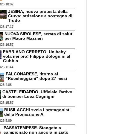
026 18:07
JESINA, nuova protesta della
Curva: striscione a sostegno di
Trudo
026 17:17
NUOVA SIROLESE, serata di saluti
per Mauro Mazzieri
026 16:57
FABRIANO CERRETO. Un baby
vola nei pro: Filippo Bolognini al
Gubbio
026 11:44
FALCONARESE, ritorno al
"Roccheggiani" dopo 27 mesi
026 4:06
CASTELFIDARDO. Ufficiale l'arrivo
di bomber Luca Cognigni
026 15:57
BUSILACCHI svela i protagonisti
della Promozione A
026 5:09
PASSATEMPESE. Stangata a
campionato non ancora iniziato