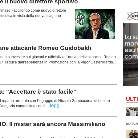
il nuovo direttore sportivo
 Tommaso Faccilongo come nuovo direttore
a tecnica in vista della nuova stagione.
vane attacante Romeo Guidobaldi
ua a investire sui giovani e ufficializza l'arrivo dell'attaccante Romeo
07, reduce dall'esperienza in Promozione con la Vigor Castelfidardo.
"Accettare è stato facile"
ULT
 reparto arretrato con l'ingaggio di Niccolò Gambacorta, difensore
...
leggi
ategoria conquistata con il
 Il mister sarà ancora Massimiliano
06/08/2