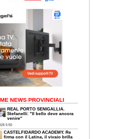
IME NEWS PROVINCIALI
REAL PORTO SENIGALLIA.
Stefanelli: "Il bello deve ancora
venire"
026 5:50
CASTELFIDARDO ACADEMY. Re
firma con il Latina, il vivaio brilla