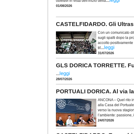
...
leggi
obiettivi in vista dell'inizio della
01/08/2026
CASTELFIDARDO. Gli Ultras t
Con un comunicato diff
sugli spalti dopo la p
accolto positivamente i
...
leggi
tif
31/07/2026
GLS DORICA TORRETTE. Fusco 
...
leggi
28/07/2026
PORTUALI DORICA. Al via la 
ANCONA – Quel rito in
alla Casa del Portuale
verso la nuova stagio
l’ambiente: passione, i
24/07/2026