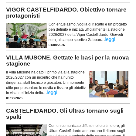
VIGOR CASTELFIDARDO. Obiettivo tornare
protagonisti
Con entusiasmo, voglia di riscatto e un progetto
ben definito è iniziata ufficialmente la stagione
2026/2027 della Vigor Castelfidardo. Giovedì
...
leggi
sera, al campo sportivo Gabban
01/08/2026
VILLA MUSONE. Gettate le basi per la nuova
stagione
Il Villa Musone ha dato il primo via alla stagione
2026/2027 con un incontro che ha riunito
dirigenza, staff tecnico e giocatori. Un momento
utile per presentare le novità e fissare gli obiettivi
...
leggi
in vista dell'inizio della
01/08/2026
CASTELFIDARDO. Gli Ultras tornano sugli
spalti
Con un comunicato diffuso nelle ultime ore, gli
Ultras Castelfidardo annunciano il ritorno sugli
spalti dopo la protesta della scorsa stagione. Il