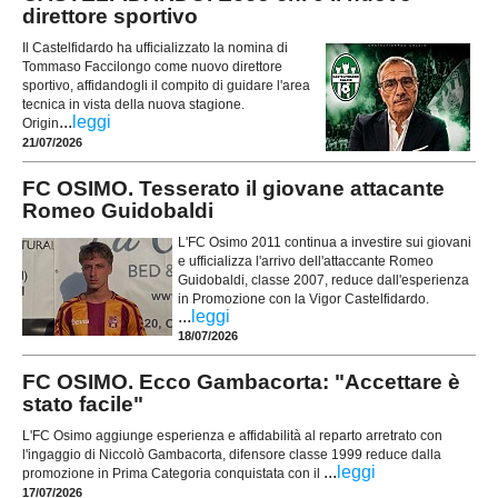
direttore sportivo
Il Castelfidardo ha ufficializzato la nomina di
Tommaso Faccilongo come nuovo direttore
sportivo, affidandogli il compito di guidare l'area
tecnica in vista della nuova stagione.
...
leggi
Origin
21/07/2026
FC OSIMO. Tesserato il giovane attacante
Romeo Guidobaldi
L'FC Osimo 2011 continua a investire sui giovani
e ufficializza l'arrivo dell'attaccante Romeo
Guidobaldi, classe 2007, reduce dall'esperienza
in Promozione con la Vigor Castelfidardo.
...
leggi
18/07/2026
FC OSIMO. Ecco Gambacorta: "Accettare è
stato facile"
L'FC Osimo aggiunge esperienza e affidabilità al reparto arretrato con
l'ingaggio di Niccolò Gambacorta, difensore classe 1999 reduce dalla
...
leggi
promozione in Prima Categoria conquistata con il
17/07/2026