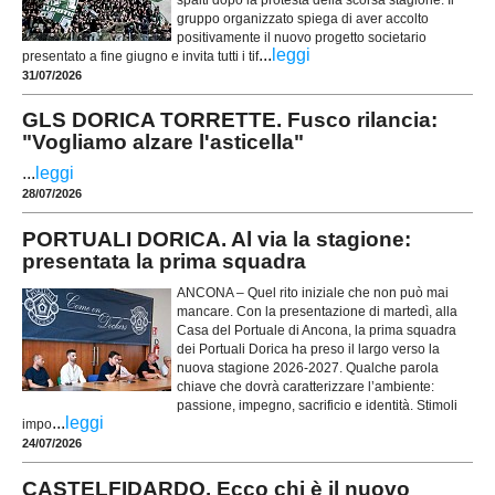
gruppo organizzato spiega di aver accolto
positivamente il nuovo progetto societario
...
leggi
presentato a fine giugno e invita tutti i tif
31/07/2026
GLS DORICA TORRETTE. Fusco rilancia:
"Vogliamo alzare l'asticella"
...
leggi
28/07/2026
PORTUALI DORICA. Al via la stagione:
presentata la prima squadra
ANCONA – Quel rito iniziale che non può mai
mancare. Con la presentazione di martedì, alla
Casa del Portuale di Ancona, la prima squadra
dei Portuali Dorica ha preso il largo verso la
nuova stagione 2026-2027. Qualche parola
chiave che dovrà caratterizzare l’ambiente:
passione, impegno, sacrificio e identità. Stimoli
...
leggi
impo
24/07/2026
CASTELFIDARDO. Ecco chi è il nuovo