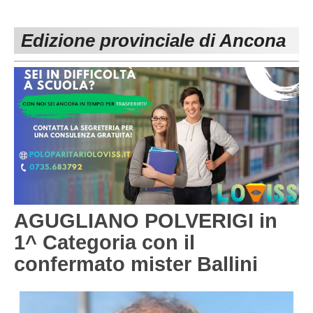
PESARO URBINO
PROMOZIONE
DIRETTA
Edizione provinciale di Ancona
Carica la tua Rosa
1^ CATEGORIA
2^ CATEGORIA
3^ CATEGORIA
GIOVANILI
AGUGLIANO POLVERIGI in
1^ Categoria con il
confermato mister Ballini