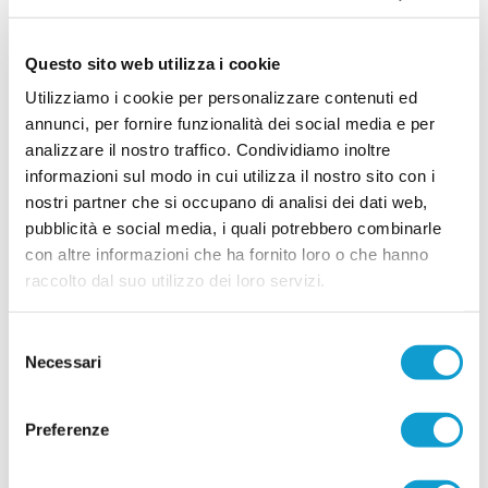
LEONESSA MONTORO. Tanti volti nuovi per
Questo sito web utilizza i cookie
mister Santinelli
Utilizziamo i cookie per personalizzare contenuti ed
La Leonessa Montoro è molto attiva sul mercato e
presenta i primi acquisti in vista della prossima
annunci, per fornire funzionalità dei social media e per
stagione. Il direttore sportivo Giancarlo Tateo ha
analizzare il nostro traffico. Condividiamo inoltre
costruito una rosa che unisce giovani di
...
leggi
informazioni sul modo in cui utilizza il nostro sito con i
prospettiva ed elemen
15/07/2026
nostri partner che si occupano di analisi dei dati web,
pubblicità e social media, i quali potrebbero combinarle
VILLA MUSONE molto attivo sul mercato: le
con altre informazioni che ha fornito loro o che hanno
ultime novità
raccolto dal suo utilizzo dei loro servizi.
Il Villa Musone prosegue la costruzione della
rosa in vista della stagione 2026-2027, puntando
sulla continuità del gruppo e su alcuni innesti
Selezione
mirati. La società gialloblù conferma gran parte
Necessari
...
leggi
del
dell'ossatura della p
15/07/2026
consenso
Preferenze
Vai all'edizione provinciale