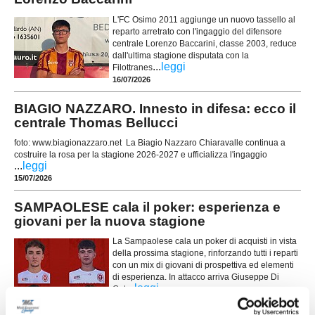
L'FC Osimo 2011 aggiunge un nuovo tassello al
reparto arretrato con l'ingaggio del difensore
centrale Lorenzo Baccarini, classe 2003, reduce
dall'ultima stagione disputata con la
...
leggi
Filottranes
16/07/2026
BIAGIO NAZZARO. Innesto in difesa: ecco il
centrale Thomas Bellucci
foto: www.biagionazzaro.net La Biagio Nazzaro Chiaravalle continua a
costruire la rosa per la stagione 2026-2027 e ufficializza l'ingaggio
...
leggi
15/07/2026
SAMPAOLESE cala il poker: esperienza e
giovani per la nuova stagione
La Sampaolese cala un poker di acquisti in vista
della prossima stagione, rinforzando tutti i reparti
con un mix di giovani di prospettiva ed elementi
di esperienza. In attacco arriva Giuseppe Di
...
leggi
Cat
15/07/2026