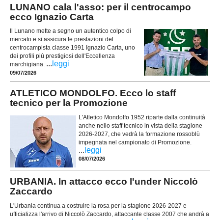
LUNANO cala l'asso: per il centrocampo
ecco Ignazio Carta
Il Lunano mette a segno un autentico colpo di
mercato e si assicura le prestazioni del
centrocampista classe 1991 Ignazio Carta, uno
dei profili più prestigiosi dell'Eccellenza
...
leggi
marchigiana.
09/07/2026
ATLETICO MONDOLFO. Ecco lo staff
tecnico per la Promozione
L'Atletico Mondolfo 1952 riparte dalla continuità
anche nello staff tecnico in vista della stagione
2026-2027, che vedrà la formazione rossoblù
impegnata nel campionato di Promozione.
...
leggi
08/07/2026
URBANIA. In attacco ecco l'under Niccolò
Zaccardo
L'Urbania continua a costruire la rosa per la stagione 2026-2027 e
ufficializza l'arrivo di Niccolò Zaccardo, attaccante classe 2007 che andrà a