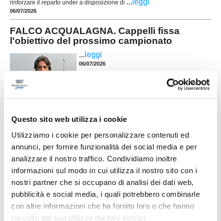
...
leggi
rinforzare il reparto under a disposizione di
06/07/2026
FALCO ACQUALAGNA. Cappelli fissa
l'obiettivo del prossimo campionato
...
leggi
06/07/2026
Questo sito web utilizza i cookie
K-SPORT MONTECCHIO GALLO. Sulla
fascia arriva il giovane Valmori
Utilizziamo i cookie per personalizzare contenuti ed
Il K-Sport Montecchio Gallo investe sugli under e
annunci, per fornire funzionalità dei social media e per
ufficializza l'arrivo di Matteo Valmori, laterale
analizzare il nostro traffico. Condividiamo inoltre
mancino classe 2006 che andrà a rinforzare la
informazioni sul modo in cui utilizza il nostro sito con i
rosa in vista della prossima stagione. Cresciuto
...
leggi
nel settore giova
nostri partner che si occupano di analisi dei dati web,
29/06/2026
pubblicità e social media, i quali potrebbero combinarle
con altre informazioni che ha fornito loro o che hanno
ATLETICO MONDOLFO. Rinnovato il
direttivo: Colonna nuovo presidente
raccolto dal suo utilizzo dei loro servizi.