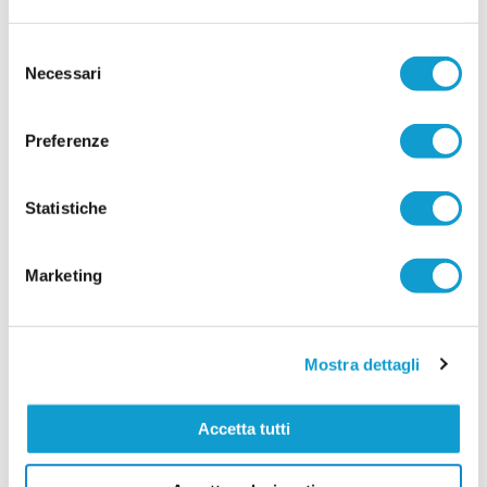
Tempo di novità in casa Atletico Mondolfo 1952,
dove l'assemblea annuale dei soci ha rinnovato i
Selezione
vertici societari in vista della prossima stagione di
Necessari
del
...
leggi
Promozione. Dopo undici anni a
26/06/2026
consenso
Preferenze
Vai all'edizione provinciale
Statistiche
Marketing
Mostra dettagli
Accetta tutti