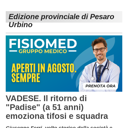
PESARO URBINO
PROMOZIONE
DIRETTA
Edizione provinciale di Pesaro
Carica la tua Rosa
1^ CATEGORIA
Urbino
2^ CATEGORIA
3^ CATEGORIA
GIOVANILI
VADESE. Il ritorno di
"Padise" (a 51 anni)
emoziona tifosi e squadra
Giuseppe Ferri, volto storico della società e