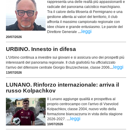
rappresenta una delle realtà più appassionanti e
radicate del panorama calcistico marchigiano.
Tra il calore della tifoseria di Fermignano e una
gestione attenta ai valori del territorio, il club
affronta il massimo campionato regionale con
idee chiare e grande entusiasmo. Le parole del
...
leggi
Direttore Generale
20/07/2026
URBINO. Innesto in difesa
L'Urbino continua a investire sui giovani e si assicura uno dei prospetti più
interessanti del panorama regionale. Il club gialloblù ha ufficializzato
...
leggi
l'arrivo del difensore centrale Giorgio Bruzzechesse, classe 2006
13/07/2026
LUNANO. Rinforzo internazionale: arriva il
russo Kolpachkov
Il Lunano aggiunge qualità e prospettiva al
proprio centrocampo con l'arrivo di Vsevolod
Kolpachkov, classe 2004, nuovo volto della
formazione biancazzurra in vista della stagione
...
leggi
2026-2027.
10/07/2026