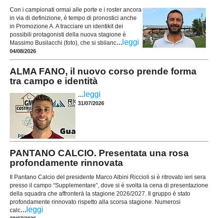
Con i campionati ormai alle porte e i roster ancora
in via di definizione, è tempo di pronostici anche
in Promozione A. A tracciare un identikit dei
possibili protagonisti della nuova stagione è
...
leggi
Massimo Busilacchi (foto), che si sbilanc
04/08/2026
ALMA FANO, il nuovo corso prende forma
tra campo e identità
...
leggi
31/07/2026
PANTANO CALCIO. Presentata una rosa
profondamente rinnovata
Il Pantano Calcio del presidente Marco Albini Riccioli si è ritrovato ieri sera
presso il campo “Supplementare”, dove si è svolta la cena di presentazione
della squadra che affronterà la stagione 2026/2027. Il gruppo è stato
profondamente rinnovato rispetto alla scorsa stagione. Numerosi
...
leggi
calc