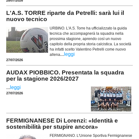
28/07/2026
L'A.S. TORRE riparte da Petrelli: sarà lui il
nuovo tecnico
URBINO. L'A.S. Torre ha ufficializzato la guida
tecnica che accompagnerà la squadra nella
prossima stagione, aprendo così un nuovo
capitolo della propria storia calcistica. La società
ha infatti scelto Valentino Petrelli come nuovo
...
leggi
allena
27/07/2026
AUDAX PIOBBICO. Presentata la squadra
per la stagione 2026/2027
...
leggi
27/07/2026
FERMIGNANESE Di Lorenzi: «Identità e
sostenibilità per stupire ancora»
FERMIGNANO. L'Unione Sportiva Fermignanese