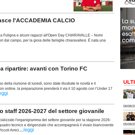
o: nasce l'ACCADEMIA CALCIO
cola Fuligna e alcuni ragazzi all'Open Day CHIARAVALLE – Nomi
ori dal campo, per la gioia delle famiglie chiaravallesi. È nata una
ipartire: avanti con Torino FC
ULT
 della riunione di lunedì, sono state illustrate le novità e il
 ordine, la preparazione prenderà il via il 10 agosto con l’Under 17
eggi
06/08/2
 staff 2026-2027 del settore giovanile
icializzato l'organigramma del settore giovanile per la stagione 2026-
05/08/2
quadro tecnico e dirigenziale che accompagnerà il vivaio biancoverde
...
leggi
Piccoli Amici.