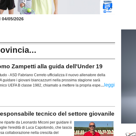
il 04/05/2026
rovincia...
 Zampetti alla guida dell'Under 19
tudo - ASD Fabriano Cerreto ufficializza il nuovo allenatore della
 guidare i giovani biancazzurri nella prossima stagione sarà
...
leggi
nico UEFA B classe 1982, chiamato a mettere la propria espe
sponsabile tecnico del settore giovanile
e riparte da Leonardo Miconi per guidare il
oglie l'eredità di Luca Capotondo, che lascia
osa collaborazione nella crescita del