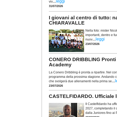
...
leggi
viv
31/07/2026
I giovani al centro di tutt
CHIARAVALLE
Nella foto: mister Ni
importanti, dentro e fu
...
leggi
nuov
23/07/2026
CONERO DRIBBLING Pronti a r
Academy
La Conero Dribbling è pronta a ripartire. Nel corso
programma della prossima stagione. Andando con
...
l
che svolgerà due allenamenti nella prima se
23/07/2026
CASTELFIDARDO. Ufficiale lo
Il Castelfidardo ha uff
2027, completando il 
dalla Juniores fino ai 