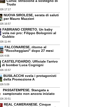
Curva: striscione a sostegno di
Trudo
026 17:17
NUOVA SIROLESE, serata di saluti
per Mauro Mazzieri
026 16:57
FABRIANO CERRETO. Un baby
vola nei pro: Filippo Bolognini al
Gubbio
026 11:44
FALCONARESE, ritorno al
"Roccheggiani" dopo 27 mesi
026 4:06
CASTELFIDARDO. Ufficiale l'arrivo
di bomber Luca Cognigni
026 15:57
BUSILACCHI svela i protagonisti
della Promozione A
026 5:09
PASSATEMPESE. Stangata a
campionato non ancora iniziato
026 20:51
REAL CAMERANESE. Cinque