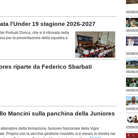
05/08/2
a l'Under 19 stagione 2026-2027
05/08/2
ei Portuali Dorica, che si è ritrovata nella
ona per la presentazione della squadra e
05/08/2
s riparte da Federico Sbarbati
05/08/2
04/08/2
04/08/2
o Mancini sulla panchina della Juniores
03/08/2
 allenatore della formazione Juniores Nazionale della Vigor
ficiale. Proprio con la vecchia gestione rossoblu si è messo in mostra nei