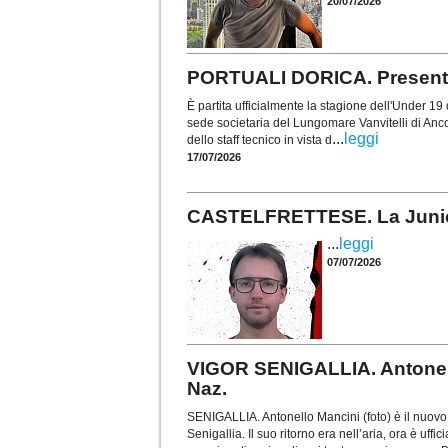
20/07/2026
PORTUALI DORICA. Presentat
È partita ufficialmente la stagione dell'Under 19 d
sede societaria del Lungomare Vanvitelli di Anc
...
leggi
dello staff tecnico in vista d
17/07/2026
CASTELFRETTESE. La Juniore
...
leggi
07/07/2026
VIGOR SENIGALLIA. Antonell
Naz.
SENIGALLIA. Antonello Mancini (foto) è il nuovo
Senigallia. Il suo ritorno era nell’aria, ora è uf