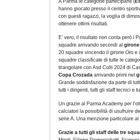
A Parma le categorie partecipanti (
Es
hanno giocato presso il centro sportivo
con questi ragazzi, la voglia di dimos
ottenere ottimi risultati.
E’ vero, il risultato non conta però i P
squadre arrivando secondi al
girone
20 squadre vincendo il girone Oro e a
squadre classificate di tutte le cate
triangolare con Asd Colli 2024 di C
Copa Crozada
arrivando primi nel
g
Grande soddisfazione da parte di tutt
tutti i dirigenti, tutti gli staff tecnici e 
Un grazie al Parma Academy per l’ott
calciatori la possibilità di usufruire
serie A. Una menzione particolare a
Grazie a tutti gli staff delle tre squ
Monti, Filippo Domenichetti, France