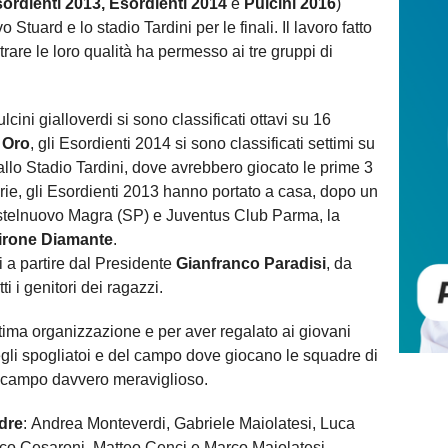
ordienti 2013, Esordienti 2014
e
Pulcini 2016
)
 Stuard e lo stadio Tardini per le finali. Il lavoro fatto
trare le loro qualità ha permesso ai tre gruppi di
ulcini gialloverdi si sono classificati ottavi su 16
 Oro
, gli Esordienti 2014 si sono classificati settimi su
llo Stadio Tardini, dove avrebbero giocato le prime 3
gorie, gli Esordienti 2013 hanno portato a casa, dopo un
astelnuovo Magra (SP) e Juventus Club Parma, la
irone Diamante
.
i a partire dal Presidente
Gianfranco Paradisi
, da
tutti i genitori dei ragazzi.
ima organizzazione e per aver regalato ai giovani
 degli spogliatoi e del campo dove giocano le squadre di
l campo davvero meraviglioso.
adre
: Andrea Monteverdi, Gabriele Maiolatesi, Luca
sco Cesaroni, Matteo Cenci e Marco Maiolatesi.