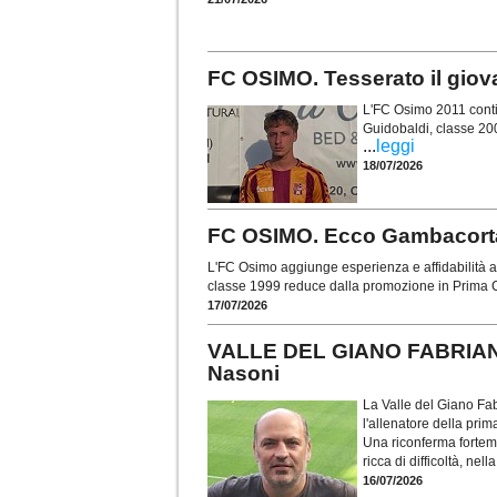
FC OSIMO. Tesserato il gio
L'FC Osimo 2011 contin
Guidobaldi, classe 20
...
leggi
18/07/2026
FC OSIMO. Ecco Gambacorta: 
L'FC Osimo aggiunge esperienza e affidabilità al
classe 1999 reduce dalla promozione in Prima C
17/07/2026
VALLE DEL GIANO FABRIANO.
Nasoni
La Valle del Giano Fab
l'allenatore della pr
Una riconferma forteme
ricca di difficoltà, nel
16/07/2026