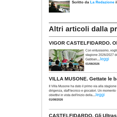
Scritto da
La Redazione
Altri articoli dalla p
VIGOR CASTELFIDARDO. Obie
Con entusiasmo, voglia 
stagione 2026/2027 de
...
leggi
Gabban
01/08/2026
VILLA MUSONE. Gettate le ba
Il Villa Musone ha dato il primo via alla stagio
dirigenza, staff tecnico e giocatori. Un momento u
...
leggi
obiettivi in vista dell'inizio della
01/08/2026
CASTELFIDARDO. Gli Ultras t