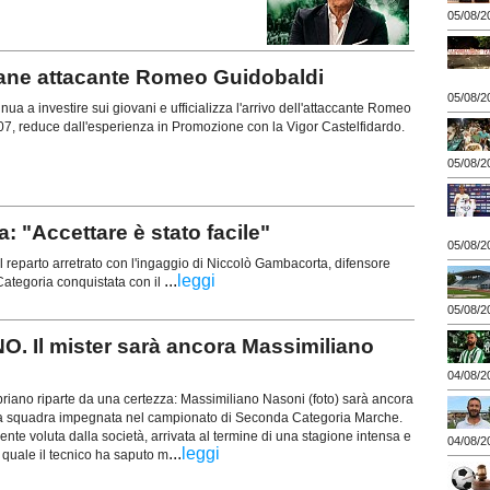
05/08/2
vane attacante Romeo Guidobaldi
05/08/2
ua a investire sui giovani e ufficializza l'arrivo dell'attaccante Romeo
07, reduce dall'esperienza in Promozione con la Vigor Castelfidardo.
05/08/2
"Accettare è stato facile"
05/08/2
 reparto arretrato con l'ingaggio di Niccolò Gambacorta, difensore
...
leggi
ategoria conquistata con il
05/08/2
 Il mister sarà ancora Massimiliano
04/08/2
riano riparte da una certezza: Massimiliano Nasoni (foto) sarà ancora
ima squadra impegnata nel campionato di Seconda Categoria Marche.
nte voluta dalla società, arrivata al termine di una stagione intensa e
04/08/2
...
leggi
la quale il tecnico ha saputo m