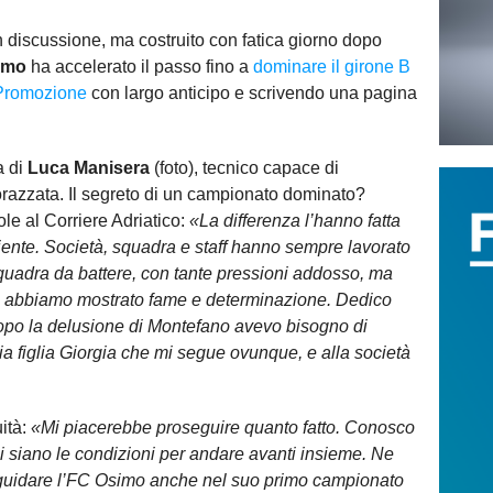
n discussione, ma costruito con fatica giorno dopo
imo
ha accelerato il passo fino a
dominare il girone B
 Promozione
con largo anticipo e scrivendo una pagina
a di
Luca Manisera
(foto)
, tecnico capace di
orazzata. Il segreto di un campionato dominato?
ole al Corriere Adriatico:
«La differenza l’hanno fatta
mbiente. Società, squadra e staff hanno sempre lavorato
quadra da battere, con tante pressioni addosso, ma
a abbiamo mostrato fame e determinazione. Dedico
Dopo la delusione di Montefano avevo bisogno di
mia figlia Giorgia che mi segue ovunque, e alla società
ità:
«Mi piacerebbe proseguire quanto fatto. Conosco
ci siano le condizioni per andare avanti insieme. Ne
 guidare l’FC Osimo anche nel suo primo campionato