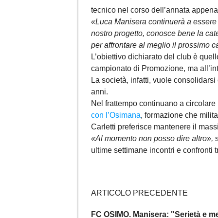
tecnico nel corso dell’annata appena
«Luca Manisera continuerà a essere il
nostro progetto, conosce bene la ca
per affrontare al meglio il prossimo
L’obiettivo dichiarato del club è quel
campionato di Promozione, ma all’in
La società, infatti, vuole consolidarsi
anni.
Nel frattempo continuano a circolare 
con l’
Osimana
, formazione che milit
Carletti preferisce mantenere il mass
«Al momento non posso dire altro»,
s
ultime settimane incontri e confronti 
ARTICOLO PRECEDENTE
FC OSIMO. Manisera: "Serietà e men