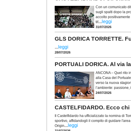
Con un comunicato diff
sugli spalti dopo la p
accolto positivamente i
...
leggi
tif
31/07/2026
GLS DORICA TORRETTE. Fusco 
...
leggi
28/07/2026
PORTUALI DORICA. Al via la 
ANCONA – Quel rito in
alla Casa del Portuale
verso la nuova stagio
l’ambiente: passione, i
24/07/2026
CASTELFIDARDO. Ecco chi è 
Il Castelfidardo ha ufficializzato la nomina di
sportivo, affidandogli il compito di guidare l'are
...
leggi
Origin
21/07/2026