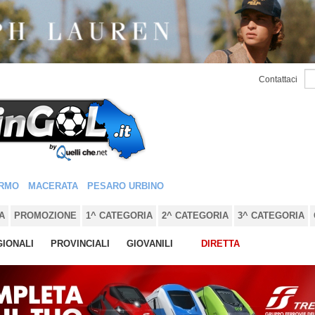
Contattaci
RMO
MACERATA
PESARO URBINO
A
PROMOZIONE
1^ CATEGORIA
2^ CATEGORIA
3^ CATEGORIA
IONALI
PROVINCIALI
GIOVANILI
DIRETTA