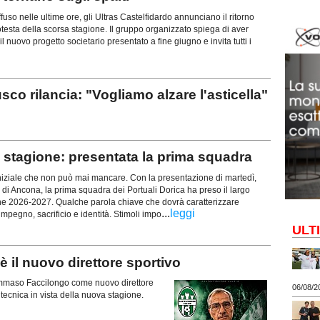
uso nelle ultime ore, gli Ultras Castelfidardo annunciano il ritorno
rotesta della scorsa stagione. Il gruppo organizzato spiega di aver
l nuovo progetto societario presentato a fine giugno e invita tutti i
rilancia: "Vogliamo alzare l'asticella"
stagione: presentata la prima squadra
iziale che non può mai mancare. Con la presentazione di martedì,
 di Ancona, la prima squadra dei Portuali Dorica ha preso il largo
ne 2026-2027. Qualche parola chiave che dovrà caratterizzare
...
leggi
mpegno, sacrificio e identità. Stimoli impo
ULT
il nuovo direttore sportivo
 Tommaso Faccilongo come nuovo direttore
06/08/2
a tecnica in vista della nuova stagione.