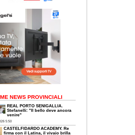
IME NEWS PROVINCIALI
REAL PORTO SENIGALLIA.
Stefanelli: "Il bello deve ancora
venire"
026 5:50
CASTELFIDARDO ACADEMY. Re
firma con il Latina, il vivaio brilla