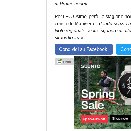
di Promozione».
Per l’FC Osimo, però, la stagione non
conclude Manisera –
dando spazio an
titolo regionale contro squadre di al
straordinaria».
Condividi su Facebook
Cond