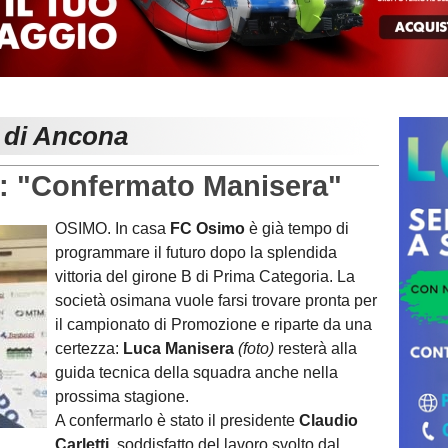
e di Ancona
i: "Confermato Manisera"
OSIMO. In casa
FC Osimo
è già tempo di
programmare il futuro dopo la splendida
vittoria del girone B di Prima Categoria. La
società osimana vuole farsi trovare pronta per
il campionato di Promozione e riparte da una
certezza:
Luca Manisera
(foto)
resterà alla
guida tecnica della squadra anche nella
prossima stagione.
A confermarlo è stato il presidente
Claudio
Carletti
, soddisfatto del lavoro svolto dal