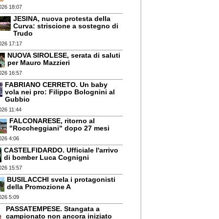
026 18:07
JESINA, nuova protesta della
Curva: striscione a sostegno di
Trudo
026 17:17
NUOVA SIROLESE, serata di saluti
per Mauro Mazzieri
026 16:57
FABRIANO CERRETO. Un baby
vola nei pro: Filippo Bolognini al
Gubbio
026 11:44
FALCONARESE, ritorno al
"Roccheggiani" dopo 27 mesi
026 4:06
CASTELFIDARDO. Ufficiale l'arrivo
di bomber Luca Cognigni
026 15:57
BUSILACCHI svela i protagonisti
della Promozione A
026 5:09
PASSATEMPESE. Stangata a
campionato non ancora iniziato