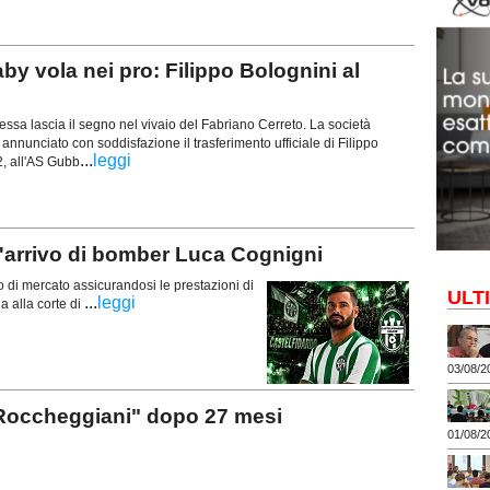
vola nei pro: Filippo Bolognini al
ssa lascia il segno nel vivaio del Fabriano Cerreto. La società
 annunciato con soddisfazione il trasferimento ufficiale di Filippo
...
leggi
2, all'AS Gubb
'arrivo di bomber Luca Cognigni
o di mercato assicurandosi le prestazioni di
ULT
...
leggi
 alla corte di
03/08/2
Roccheggiani" dopo 27 mesi
01/08/2