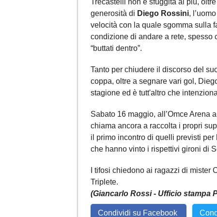
Trecastelli non è sfuggita ai più, oltr
generosità di
Diego Rossini
, l’uomo 
velocità con la quale sgomma sulla fa
condizione di andare a rete, spesso 
“buttati dentro”.
Tanto per chiudere il discorso del s
coppa, oltre a segnare vari gol, Die
stagione ed è tutt'altro che intenzion
Sabato 16 maggio, all’Omce Arena alle
chiama ancora a raccolta i propri su
il primo incontro di quelli previsti pe
che hanno vinto i rispettivi gironi di
I tifosi chiedono ai ragazzi di mister
Triplete.
(Giancarlo Rossi - Ufficio stampa P
Condividi su Facebook
Cond