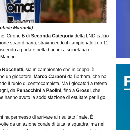
chele Marinelli)
 nel Girone B di
Seconda Categoria
della LND calcio
ione straordinaria, stravincendo il campionato con 11
uscendo a portare nella bacheca societaria di
a Marche.
 Rocchetti
, sia in campionato che in coppa, è
che un giocatore,
Marco Carboni
da Barbara, che ha
ndo il ruolo di centrocampista. Ma i giocatori a referto
agni, da
Penacchini
a
Paolini
, fino a
Grossi
, che
che hanno avuto la soddisfazione di esultare per il gol
i ha permesso di arrivare al risultato finale. È
 volte da un’azione corale di tutta la squadra, ma nel