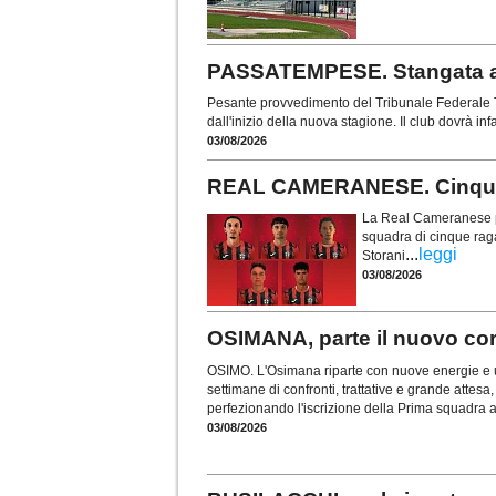
PASSATEMPESE. Stangata a 
Pesante provvedimento del Tribunale Federale T
dall'inizio della nuova stagione. Il club dovrà inf
03/08/2026
REAL CAMERANESE. Cinque t
La Real Cameranese pun
squadra di cinque ragaz
...
leggi
Storani
03/08/2026
OSIMANA, parte il nuovo cors
OSIMO. L'Osimana riparte con nuove energie e u
settimane di confronti, trattative e grande attesa, 
perfezionando l'iscrizione della Prima squadra 
03/08/2026