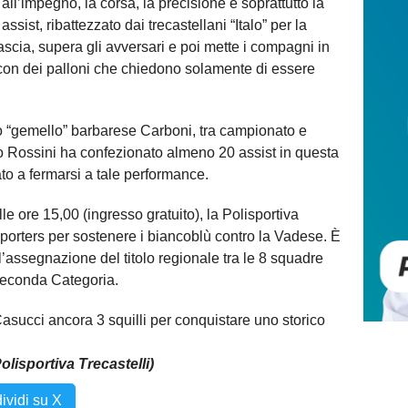
e all’impegno, la corsa, la precisione e soprattutto la
assist, ribattezzato dai trecastellani “Italo” per la
scia, supera gli avversari e poi mette i compagni in
con dei palloni che chiedono solamente di essere
uo “gemello” barbarese Carboni, tra campionato e
go Rossini ha confezionato almeno 20 assist in questa
ato a fermarsi a tale performance.
 ore 15,00 (ingresso gratuito), la Polisportiva
pporters per sostenere i biancoblù contro la Vadese. È
r l’assegnazione del titolo regionale tra le 8 squadre
 Seconda Categoria.
 Casucci ancora 3 squilli per conquistare uno storico
olisportiva Trecastelli)
ividi su X