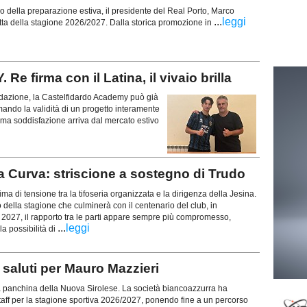
zio della preparazione estiva, il presidente del Real Porto, Marco
...
leggi
 rotta della stagione 2026/2027. Dalla storica promozione in
irma con il Latina, il vivaio brilla
azione, la Castelfidardo Academy può già
rmando la validità di un progetto interamente
ltima soddisfazione arriva dal mercato estivo
a Curva: striscione a sostegno di Trudo
lima di tensione tra la tifoseria organizzata e la dirigenza della Jesina.
o della stagione che culminerà con il centenario del club, in
027, il rapporto tra le parti appare sempre più compromesso,
...
leggi
a possibilità di
aluti per Mauro Mazzieri
a panchina della Nuova Sirolese. La società biancoazzurra ha
o staff per la stagione sportiva 2026/2027, ponendo fine a un percorso