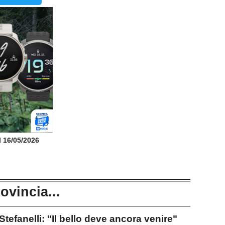
il 16/05/2026
rovincia...
anelli: "Il bello deve ancora venire"