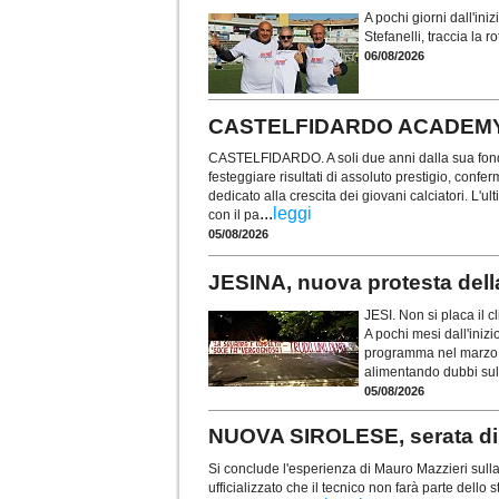
A pochi giorni dall'ini
Stefanelli, traccia la
06/08/2026
CASTELFIDARDO ACADEMY. Re f
CASTELFIDARDO. A soli due anni dalla sua fond
festeggiare risultati di assoluto prestigio, confe
dedicato alla crescita dei giovani calciatori. L'u
...
leggi
con il pa
05/08/2026
JESINA, nuova protesta dell
JESI. Non si placa il c
A pochi mesi dall'inizi
programma nel marzo 2
alimentando dubbi sull
05/08/2026
NUOVA SIROLESE, serata di s
Si conclude l'esperienza di Mauro Mazzieri sull
ufficializzato che il tecnico non farà parte dell