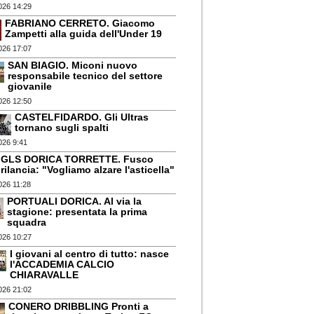
026 14:29
FABRIANO CERRETO. Giacomo
Zampetti alla guida dell'Under 19
026 17:07
SAN BIAGIO. Miconi nuovo
responsabile tecnico del settore
giovanile
026 12:50
CASTELFIDARDO. Gli Ultras
tornano sugli spalti
026 9:41
GLS DORICA TORRETTE. Fusco
rilancia: "Vogliamo alzare l'asticella"
026 11:28
PORTUALI DORICA. Al via la
stagione: presentata la prima
squadra
026 10:27
I giovani al centro di tutto: nasce
l'ACCADEMIA CALCIO
CHIARAVALLE
026 21:02
CONERO DRIBBLING Pronti a