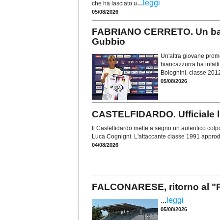
...
leggi
che ha lasciato u
05/08/2026
FABRIANO CERRETO. Un baby 
Gubbio
Un'altra giovane prome
biancazzurra ha infatti
Bolognini, classe 201
05/08/2026
CASTELFIDARDO. Ufficiale l
Il Castelfidardo mette a segno un autentico colp
Luca Cognigni. L'attaccante classe 1991 approda
04/08/2026
FALCONARESE, ritorno al "
...
leggi
05/08/2026