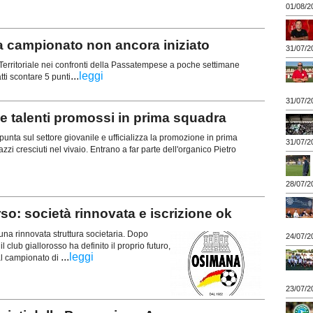
01/08/2
campionato non ancora iniziato
31/07/2
erritoriale nei confronti della Passatempese a poche settimane
...
leggi
atti scontare 5 punti
31/07/2
alenti promossi in prima squadra
ta sul settore giovanile e ufficializza la promozione in prima
31/07/2
zi cresciuti nel vivaio. Entrano a far parte dell'organico Pietro
28/07/2
o: società rinnovata e iscrizione ok
na rinnovata struttura societaria. Dopo
24/07/2
il club giallorosso ha definito il proprio futuro,
...
leggi
al campionato di
23/07/2