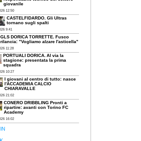
giovanile
026 12:50
CASTELFIDARDO. Gli Ultras
tornano sugli spalti
026 9:41
GLS DORICA TORRETTE. Fusco
rilancia: "Vogliamo alzare l'asticella"
026 11:28
PORTUALI DORICA. Al via la
stagione: presentata la prima
squadra
026 10:27
I giovani al centro di tutto: nasce
l'ACCADEMIA CALCIO
CHIARAVALLE
026 21:02
CONERO DRIBBLING Pronti a
ripartire: avanti con Torino FC
Academy
026 16:02