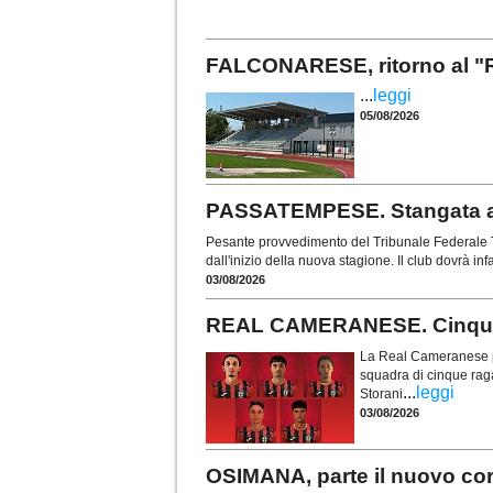
FALCONARESE, ritorno al "
...
leggi
05/08/2026
PASSATEMPESE. Stangata a 
Pesante provvedimento del Tribunale Federale T
dall'inizio della nuova stagione. Il club dovrà inf
03/08/2026
REAL CAMERANESE. Cinque t
La Real Cameranese pun
squadra di cinque ragaz
...
leggi
Storani
03/08/2026
OSIMANA, parte il nuovo cors