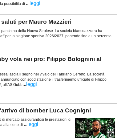
...
leggi
a possibilità di
aluti per Mauro Mazzieri
a panchina della Nuova Sirolese. La società biancoazzurra ha
o staff per la stagione sportiva 2026/2027, ponendo fine a un percorso
vola nei pro: Filippo Bolognini al
ssa lascia il segno nel vivaio del Fabriano Cerreto. La società
 annunciato con soddisfazione il trasferimento ufficiale di Filippo
...
leggi
2, all'AS Gubb
'arrivo di bomber Luca Cognigni
o di mercato assicurandosi le prestazioni di
...
leggi
 alla corte di