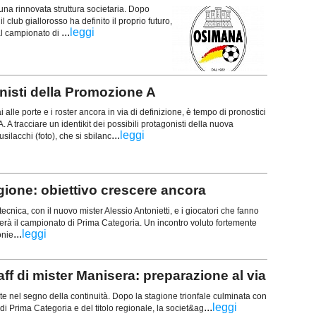
na rinnovata struttura societaria. Dopo
il club giallorosso ha definito il proprio futuro,
...
leggi
al campionato di
isti della Promozione A
alle porte e i roster ancora in via di definizione, è tempo di pronostici
A tracciare un identikit dei possibili protagonisti della nuova
...
leggi
ilacchi (foto), che si sbilanc
ione: obiettivo crescere ancora
tecnica, con il nuovo mister Alessio Antonietti, e i giocatori che fanno
erà il campionato di Prima Categoria. Un incontro voluto fortemente
...
leggi
onie
f di mister Manisera: preparazione al via
e nel segno della continuità. Dopo la stagione trionfale culminata con
...
leggi
B di Prima Categoria e del titolo regionale, la societ&ag