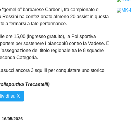
uo “gemello” barbarese Carboni, tra campionato e
go Rossini ha confezionato almeno 20 assist in questa
ato a fermarsi a tale performance.
 ore 15,00 (ingresso gratuito), la Polisportiva
pporters per sostenere i biancoblù contro la Vadese. È
r l’assegnazione del titolo regionale tra le 8 squadre
 Seconda Categoria.
 Casucci ancora 3 squilli per conquistare uno storico
olisportiva Trecastelli)
ividi su X
il 16/05/2026