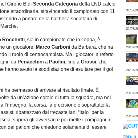
 nel Girone B di
Seconda Categoria
della LND calcio
31/07/2
ione straordinaria, stravincendo il campionato con 11
uscendo a portare nella bacheca societaria di
a Marche.
31/07/2
 Rocchetti
, sia in campionato che in coppa, è
che un giocatore,
Marco Carboni
da Barbara, che ha
28/07/2
ndo il ruolo di centrocampista. Ma i giocatori a referto
agni, da
Penacchini
a
Paolini
, fino a
Grossi
, che
che hanno avuto la soddisfazione di esultare per il gol
24/07/2
i ha permesso di arrivare al risultato finale. È
23/07/2
 volte da un’azione corale di tutta la squadra, ma nel
e all’impegno, la corsa, la precisione e soprattutto la
assist, ribattezzato dai trecastellani “Italo” per la
23/07/2
scia, supera gli avversari e poi mette i compagni in
con dei palloni che chiedono solamente di essere