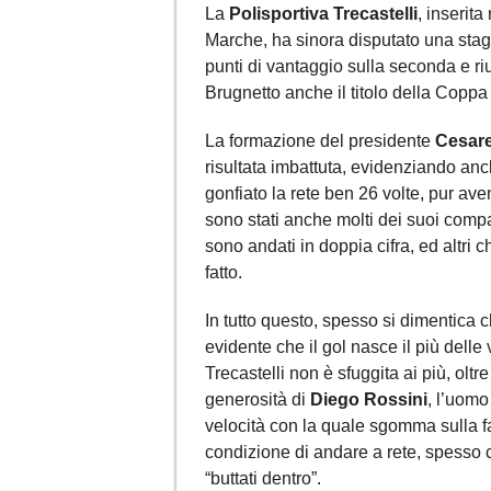
La
Polisportiva Trecastelli
, inserita
Marche, ha sinora disputato una stag
punti di vantaggio sulla seconda e ri
Brugnetto anche il titolo della Copp
La formazione del presidente
Cesare
risultata imbattuta, evidenziando an
gonfiato la rete ben 26 volte, pur ave
sono stati anche molti dei suoi comp
sono andati in doppia cifra, ed altri 
fatto.
In tutto questo, spesso si dimentica ch
evidente che il gol nasce il più delle
Trecastelli non è sfuggita ai più, oltr
generosità di
Diego Rossini
, l’uomo 
velocità con la quale sgomma sulla fa
condizione di andare a rete, spesso 
“buttati dentro”.