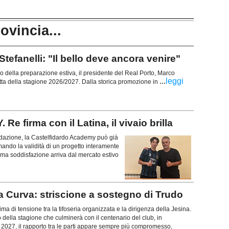
rovincia...
anelli: "Il bello deve ancora venire"
zio della preparazione estiva, il presidente del Real Porto, Marco
...
leggi
 rotta della stagione 2026/2027. Dalla storica promozione in
irma con il Latina, il vivaio brilla
azione, la Castelfidardo Academy può già
rmando la validità di un progetto interamente
ltima soddisfazione arriva dal mercato estivo
a Curva: striscione a sostegno di Trudo
lima di tensione tra la tifoseria organizzata e la dirigenza della Jesina.
o della stagione che culminerà con il centenario del club, in
027, il rapporto tra le parti appare sempre più compromesso,