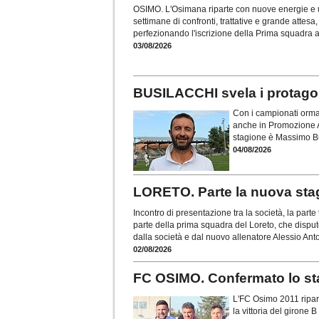
OSIMO. L'Osimana riparte con nuove energie e u
settimane di confronti, trattative e grande attesa, 
perfezionando l'iscrizione della Prima squadra 
03/08/2026
BUSILACCHI svela i protagon
Con i campionati ormai 
anche in Promozione A. 
stagione è Massimo Bus
04/08/2026
LORETO. Parte la nuova stag
Incontro di presentazione tra la società, la parte 
parte della prima squadra del Loreto, che disput
dalla società e dal nuovo allenatore Alessio Ant
02/08/2026
FC OSIMO. Confermato lo staf
L'FC Osimo 2011 ripart
la vittoria del girone 