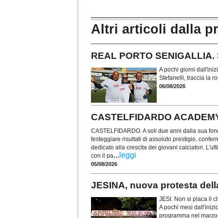
Altri articoli dalla p
REAL PORTO SENIGALLIA. Stef
A pochi giorni dall'ini
Stefanelli, traccia la
06/08/2026
CASTELFIDARDO ACADEMY. Re f
CASTELFIDARDO. A soli due anni dalla sua fond
festeggiare risultati di assoluto prestigio, confe
dedicato alla crescita dei giovani calciatori. L'u
...
leggi
con il pa
05/08/2026
JESINA, nuova protesta dell
JESI. Non si placa il c
A pochi mesi dall'inizi
programma nel marzo 2