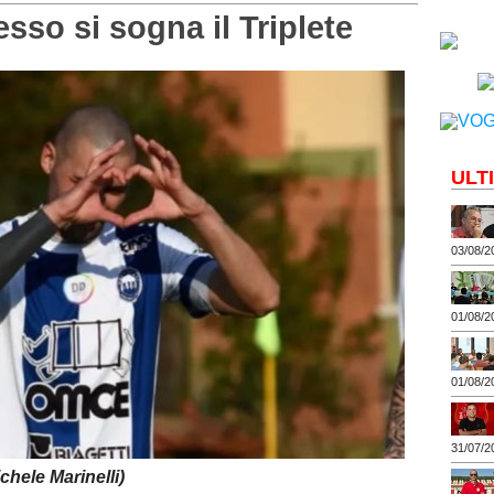
so si sogna il Triplete
ULT
03/08/2
01/08/2
01/08/2
31/07/2
chele Marinelli)