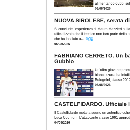
alimentando dubbi sull
05/08/2026
NUOVA SIROLESE, serata di s
Si conclude l'esperienza di Mauro Mazzieri sull
ufficializzato che il tecnico non farà parte dell
...
leggi
che ha lasciato u
05/08/2026
FABRIANO CERRETO. Un baby 
Gubbio
Un'altra giovane prome
biancazzurra ha infatti
Bolognini, classe 201
05/08/2026
CASTELFIDARDO. Ufficiale l
Il Castelfidardo mette a segno un autentico colp
Luca Cognigni. L'attaccante classe 1991 approda
04/08/2026