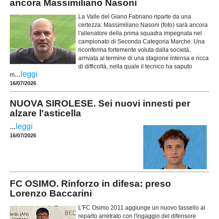
ancora Massimiliano Nasoni
La Valle del Giano Fabriano riparte da una
certezza: Massimiliano Nasoni (foto) sarà ancora
l'allenatore della prima squadra impegnata nel
campionato di Seconda Categoria Marche. Una
riconferma fortemente voluta dalla società,
arrivata al termine di una stagione intensa e ricca
di difficoltà, nella quale il tecnico ha saputo
...
leggi
m
16/07/2026
NUOVA SIROLESE. Sei nuovi innesti per
alzare l'asticella
...
leggi
16/07/2026
FC OSIMO. Rinforzo in difesa: preso
Lorenzo Baccarini
L'FC Osimo 2011 aggiunge un nuovo tassello al
reparto arretrato con l'ingaggio del difensore