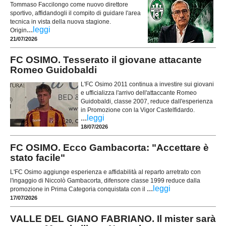
Tommaso Faccilongo come nuovo direttore
sportivo, affidandogli il compito di guidare l'area
tecnica in vista della nuova stagione.
...
leggi
Origin
21/07/2026
FC OSIMO. Tesserato il giovane attacante
Romeo Guidobaldi
L'FC Osimo 2011 continua a investire sui giovani
e ufficializza l'arrivo dell'attaccante Romeo
Guidobaldi, classe 2007, reduce dall'esperienza
in Promozione con la Vigor Castelfidardo.
...
leggi
18/07/2026
FC OSIMO. Ecco Gambacorta: "Accettare è
stato facile"
L'FC Osimo aggiunge esperienza e affidabilità al reparto arretrato con
l'ingaggio di Niccolò Gambacorta, difensore classe 1999 reduce dalla
...
leggi
promozione in Prima Categoria conquistata con il
17/07/2026
VALLE DEL GIANO FABRIANO. Il mister sarà