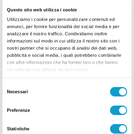
mister Santinelli
Questo sito web utilizza i cookie
La Leonessa Montoro è molto attiva sul mercato e
presenta i primi acquisti in vista della prossima
Utilizziamo i cookie per personalizzare contenuti ed
stagione. Il direttore sportivo Giancarlo Tateo ha
annunci, per fornire funzionalità dei social media e per
costruito una rosa che unisce giovani di
...
leggi
prospettiva ed elemen
analizzare il nostro traffico. Condividiamo inoltre
15/07/2026
informazioni sul modo in cui utilizza il nostro sito con i
nostri partner che si occupano di analisi dei dati web,
VILLA MUSONE molto attivo sul mercato: le
pubblicità e social media, i quali potrebbero combinarle
ultime novità
con altre informazioni che ha fornito loro o che hanno
Il Villa Musone prosegue la costruzione della
raccolto dal suo utilizzo dei loro servizi.
rosa in vista della stagione 2026-2027, puntando
sulla continuità del gruppo e su alcuni innesti
mirati. La società gialloblù conferma gran parte
...
leggi
Selezione
dell'ossatura della p
15/07/2026
Necessari
del
consenso
Vai all'edizione provinciale
Preferenze
Statistiche