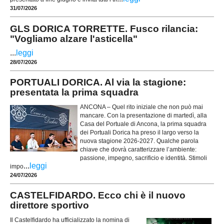
31/07/2026
GLS DORICA TORRETTE. Fusco rilancia:
"Vogliamo alzare l'asticella"
...
leggi
28/07/2026
PORTUALI DORICA. Al via la stagione:
presentata la prima squadra
ANCONA – Quel rito iniziale che non può mai
mancare. Con la presentazione di martedì, alla
Casa del Portuale di Ancona, la prima squadra
dei Portuali Dorica ha preso il largo verso la
nuova stagione 2026-2027. Qualche parola
chiave che dovrà caratterizzare l’ambiente:
passione, impegno, sacrificio e identità. Stimoli
...
leggi
impo
24/07/2026
CASTELFIDARDO. Ecco chi è il nuovo
direttore sportivo
Il Castelfidardo ha ufficializzato la nomina di