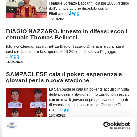
centrale Lorenzo Baccarini, classe 2003, reduce
dall'ultima stagione disputata con la
...
leggi
Filottranes
16/07/2026
BIAGIO NAZZARO. Innesto in difesa: ecco il
centrale Thomas Bellucci
foto: www.biagionazzaro.net La Biagio Nazzaro Chiaravalle continua a
costruire la rosa per la stagione 2026-2027 e ufficializza l'ingaggio
...
leggi
15/07/2026
SAMPAOLESE cala il poker: esperienza e
giovani per la nuova stagione
La Sampaolese cala un poker di acquisti in vista
della prossima stagione, rinforzando tutti i reparti
con un mix di giovani di prospettiva ed elementi
di esperienza. In attacco arriva Giuseppe Di
...
leggi
Cat
15/07/2026
LEONESSA MONTORO. Tanti volti nuovi per