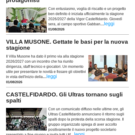
protagonisti
Con entusiasmo, voglia di riscatto e un progetto
ben definito è iniziata ufficialmente la stagione
2026/2027 della Vigor Castelfidardo. Giovedì
...
leggi
sera, al campo sportivo Gabban
01/08/2026
VILLA MUSONE. Gettate le basi per la nuova
stagione
Il Villa Musone ha dato il primo via alla stagione
2026/2027 con un incontro che ha riunito
dirigenza, staff tecnico e giocatori. Un momento
utile per presentare le novità e fissare gli obiettivi
...
leggi
in vista dell'inizio della
01/08/2026
CASTELFIDARDO. Gli Ultras tornano sugli
spalti
Con un comunicato diffuso nelle ultime ore, gli
Ultras Castelfidardo annunciano il ritorno sugli
spalti dopo la protesta della scorsa stagione. Il
gruppo organizzato spiega di aver accolto
positivamente il nuovo progetto societario
...
leggi
presentato a fine giugno e invita tutti i tif