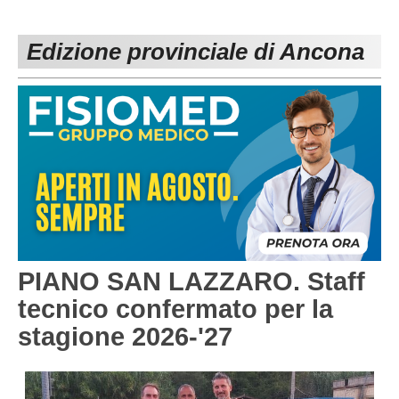
PESARO URBINO
PROMOZIONE
DIRETTA
Edizione provinciale di Ancona
Carica la tua Rosa
1^ CATEGORIA
2^ CATEGORIA
3^ CATEGORIA
GIOVANILI
PIANO SAN LAZZARO. Staff
tecnico confermato per la
stagione 2026-'27