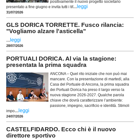
positivamente il nuovo progetto societario
...
leggi
presentato a fine giugno e invita tutti i tif
31/07/2026
GLS DORICA TORRETTE. Fusco rilancia:
"Vogliamo alzare l'asticella"
...
leggi
28/07/2026
PORTUALI DORICA. Al via la stagione:
presentata la prima squadra
ANCONA – Quel rito iniziale che non può mai
mancare. Con la presentazione di martedì, alla
Casa del Portuale di Ancona, la prima squadra
dei Portuali Dorica ha preso il largo verso la
nuova stagione 2026-2027. Qualche parola
chiave che dovrà caratterizzare l’ambiente:
passione, impegno, sacrificio e identità. Stimoli
...
leggi
impo
24/07/2026
CASTELFIDARDO. Ecco chi è il nuovo
direttore sportivo