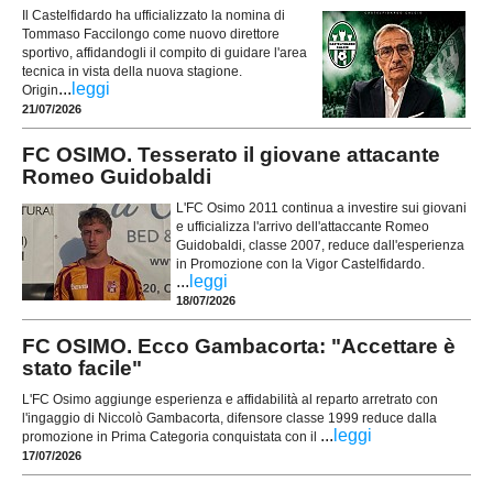
Il Castelfidardo ha ufficializzato la nomina di
Tommaso Faccilongo come nuovo direttore
sportivo, affidandogli il compito di guidare l'area
tecnica in vista della nuova stagione.
...
leggi
Origin
21/07/2026
FC OSIMO. Tesserato il giovane attacante
Romeo Guidobaldi
L'FC Osimo 2011 continua a investire sui giovani
e ufficializza l'arrivo dell'attaccante Romeo
Guidobaldi, classe 2007, reduce dall'esperienza
in Promozione con la Vigor Castelfidardo.
...
leggi
18/07/2026
FC OSIMO. Ecco Gambacorta: "Accettare è
stato facile"
L'FC Osimo aggiunge esperienza e affidabilità al reparto arretrato con
l'ingaggio di Niccolò Gambacorta, difensore classe 1999 reduce dalla
...
leggi
promozione in Prima Categoria conquistata con il
17/07/2026