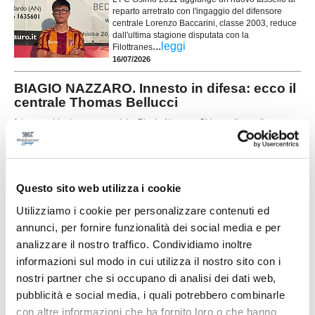
reparto arretrato con l'ingaggio del difensore
centrale Lorenzo Baccarini, classe 2003, reduce
dall'ultima stagione disputata con la
...
leggi
Filottranes
16/07/2026
BIAGIO NAZZARO. Innesto in difesa: ecco il
centrale Thomas Bellucci
foto: www.biagionazzaro.net La Biagio Nazzaro Chiaravalle continua a
costruire la rosa per la stagione 2026-2027 e ufficializza l'ingaggio
...
leggi
15/07/2026
SAMPAOLESE cala il poker: esperienza e
Questo sito web utilizza i cookie
giovani per la nuova stagione
Utilizziamo i cookie per personalizzare contenuti ed
La Sampaolese cala un poker di acquisti in vista
annunci, per fornire funzionalità dei social media e per
della prossima stagione, rinforzando tutti i reparti
analizzare il nostro traffico. Condividiamo inoltre
con un mix di giovani di prospettiva ed elementi
di esperienza. In attacco arriva Giuseppe Di
informazioni sul modo in cui utilizza il nostro sito con i
...
leggi
Cat
nostri partner che si occupano di analisi dei dati web,
15/07/2026
pubblicità e social media, i quali potrebbero combinarle
con altre informazioni che ha fornito loro o che hanno