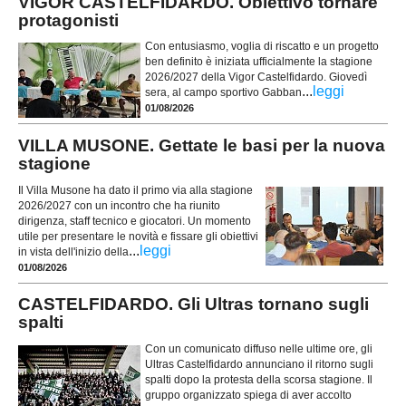
VIGOR CASTELFIDARDO. Obiettivo tornare
protagonisti
Con entusiasmo, voglia di riscatto e un progetto
ben definito è iniziata ufficialmente la stagione
2026/2027 della Vigor Castelfidardo. Giovedì
...
leggi
sera, al campo sportivo Gabban
01/08/2026
VILLA MUSONE. Gettate le basi per la nuova
stagione
Il Villa Musone ha dato il primo via alla stagione
2026/2027 con un incontro che ha riunito
dirigenza, staff tecnico e giocatori. Un momento
utile per presentare le novità e fissare gli obiettivi
...
leggi
in vista dell'inizio della
01/08/2026
CASTELFIDARDO. Gli Ultras tornano sugli
spalti
Con un comunicato diffuso nelle ultime ore, gli
Ultras Castelfidardo annunciano il ritorno sugli
spalti dopo la protesta della scorsa stagione. Il
gruppo organizzato spiega di aver accolto