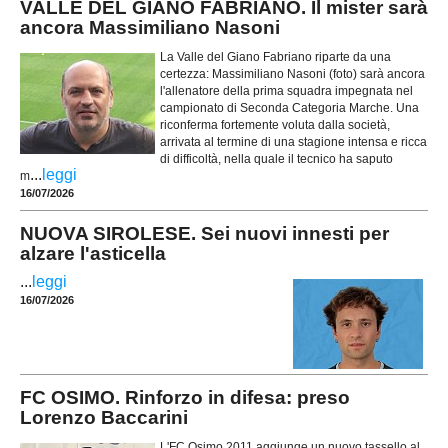
VALLE DEL GIANO FABRIANO. Il mister sarà
ancora Massimiliano Nasoni
La Valle del Giano Fabriano riparte da una
certezza: Massimiliano Nasoni (foto) sarà ancora
l'allenatore della prima squadra impegnata nel
campionato di Seconda Categoria Marche. Una
riconferma fortemente voluta dalla società,
arrivata al termine di una stagione intensa e ricca
di difficoltà, nella quale il tecnico ha saputo
...
leggi
m
16/07/2026
NUOVA SIROLESE. Sei nuovi innesti per
alzare l'asticella
...
leggi
16/07/2026
FC OSIMO. Rinforzo in difesa: preso
Lorenzo Baccarini
L'FC Osimo 2011 aggiunge un nuovo tassello al