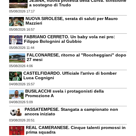
JESINA, nuova protesta della Curva: striscione
a sostegno di Trudo
05/08/2026 17:17
NUOVA SIROLESE, serata di saluti per Mauro
Mazzieri
05/08/2026 16:57
FABRIANO CERRETO. Un baby vola nei pro:
Filippo Bolognini al Gubbio
05/08/2026 11:44
FALCONARESE, ritorno al "Roccheggiani" dopo
27 mesi
05/08/2026 4:06
CASTELFIDARDO. Ufficiale l'arrivo di bomber
Luca Cognigni
04/08/2026 15:57
BUSILACCHI svela i protagonisti della
Promozione A
04/08/2026 5:09
PASSATEMPESE. Stangata a campionato non
ancora iniziato
03/08/2026 20:51
REAL CAMERANESE. Cinque talenti promossi in
prima squadra