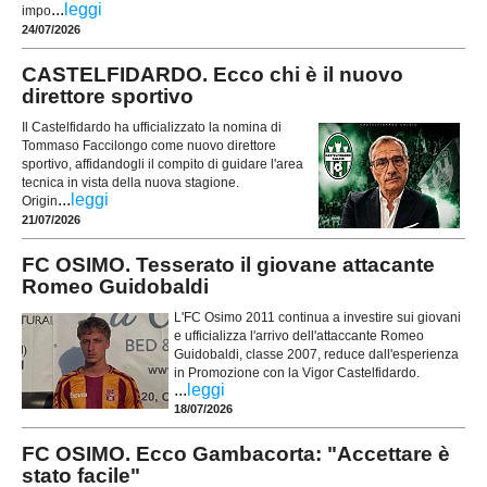
...
leggi
impo
24/07/2026
CASTELFIDARDO. Ecco chi è il nuovo
direttore sportivo
Il Castelfidardo ha ufficializzato la nomina di
Tommaso Faccilongo come nuovo direttore
sportivo, affidandogli il compito di guidare l'area
tecnica in vista della nuova stagione.
...
leggi
Origin
21/07/2026
FC OSIMO. Tesserato il giovane attacante
Romeo Guidobaldi
L'FC Osimo 2011 continua a investire sui giovani
e ufficializza l'arrivo dell'attaccante Romeo
Guidobaldi, classe 2007, reduce dall'esperienza
in Promozione con la Vigor Castelfidardo.
...
leggi
18/07/2026
FC OSIMO. Ecco Gambacorta: "Accettare è
stato facile"