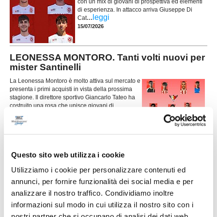
con un mix di giovani di prospettiva ed elementi
di esperienza. In attacco arriva Giuseppe Di
...
leggi
Cat
15/07/2026
LEONESSA MONTORO. Tanti volti nuovi per
mister Santinelli
La Leonessa Montoro è molto attiva sul mercato e
presenta i primi acquisti in vista della prossima
stagione. Il direttore sportivo Giancarlo Tateo ha
costruito una rosa che unisce giovani di
...
leggi
prospettiva ed elemen
15/07/2026
VILLA MUSONE molto attivo sul mercato: le
ultime novità
Questo sito web utilizza i cookie
Il Villa Musone prosegue la costruzione della
Utilizziamo i cookie per personalizzare contenuti ed
rosa in vista della stagione 2026-2027, puntando
annunci, per fornire funzionalità dei social media e per
sulla continuità del gruppo e su alcuni innesti
mirati. La società gialloblù conferma gran parte
analizzare il nostro traffico. Condividiamo inoltre
...
leggi
dell'ossatura della p
informazioni sul modo in cui utilizza il nostro sito con i
15/07/2026
nostri partner che si occupano di analisi dei dati web,