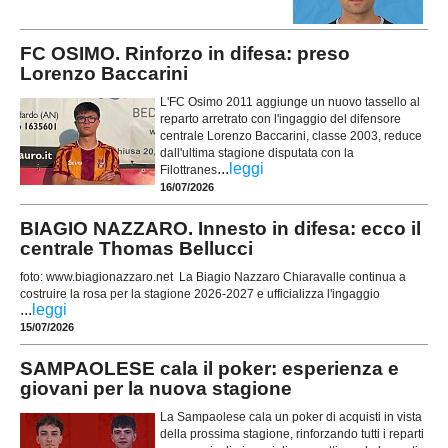
FC OSIMO. Rinforzo in difesa: preso
Lorenzo Baccarini
L'FC Osimo 2011 aggiunge un nuovo tassello al
reparto arretrato con l'ingaggio del difensore
centrale Lorenzo Baccarini, classe 2003, reduce
dall'ultima stagione disputata con la
...
leggi
Filottranes
16/07/2026
BIAGIO NAZZARO. Innesto in difesa: ecco il
centrale Thomas Bellucci
foto: www.biagionazzaro.net La Biagio Nazzaro Chiaravalle continua a
costruire la rosa per la stagione 2026-2027 e ufficializza l'ingaggio
...
leggi
15/07/2026
SAMPAOLESE cala il poker: esperienza e
giovani per la nuova stagione
La Sampaolese cala un poker di acquisti in vista
della prossima stagione, rinforzando tutti i reparti