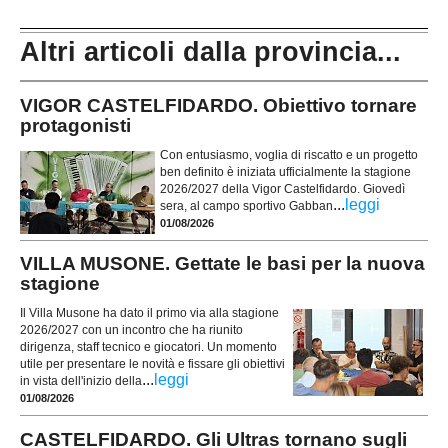
Altri articoli dalla provincia...
VIGOR CASTELFIDARDO. Obiettivo tornare
protagonisti
Con entusiasmo, voglia di riscatto e un progetto
ben definito è iniziata ufficialmente la stagione
2026/2027 della Vigor Castelfidardo. Giovedì
...
leggi
sera, al campo sportivo Gabban
01/08/2026
VILLA MUSONE. Gettate le basi per la nuova
stagione
Il Villa Musone ha dato il primo via alla stagione
2026/2027 con un incontro che ha riunito
dirigenza, staff tecnico e giocatori. Un momento
utile per presentare le novità e fissare gli obiettivi
...
leggi
in vista dell'inizio della
01/08/2026
CASTELFIDARDO. Gli Ultras tornano sugli