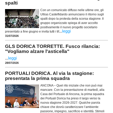
spalti
Con un comunicato diffuso nelle ultime ore, gli
Ultras Castelfidardo annunciano il ritorno sugli
spalti dopo la protesta della scorsa stagione. Il
gruppo organizzato spiega di aver accolto
positivamente il nuovo progetto societario
...
leggi
presentato a fine giugno e invita tutti i tif
31/07/2026
GLS DORICA TORRETTE. Fusco rilancia:
"Vogliamo alzare l'asticella"
...
leggi
28/07/2026
PORTUALI DORICA. Al via la stagione:
presentata la prima squadra
ANCONA – Quel rito iniziale che non può mai
mancare. Con la presentazione di martedì, alla
Casa del Portuale di Ancona, la prima squadra
dei Portuali Dorica ha preso il largo verso la
nuova stagione 2026-2027. Qualche parola
chiave che dovrà caratterizzare l’ambiente:
passione, impegno, sacrificio e identità. Stimoli