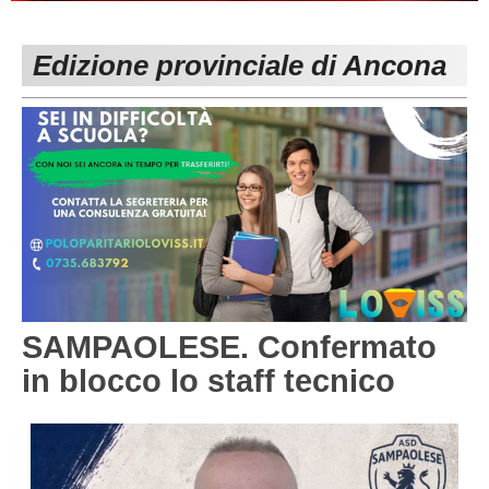
PESARO URBINO
PROMOZIONE
DIRETTA
Edizione provinciale di Ancona
Carica la tua Rosa
1^ CATEGORIA
2^ CATEGORIA
3^ CATEGORIA
GIOVANILI
SAMPAOLESE. Confermato
in blocco lo staff tecnico