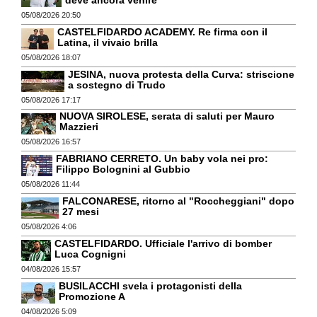
05/08/2026 20:50
CASTELFIDARDO ACADEMY. Re firma con il
Latina, il vivaio brilla
05/08/2026 18:07
JESINA, nuova protesta della Curva: striscione
a sostegno di Trudo
05/08/2026 17:17
NUOVA SIROLESE, serata di saluti per Mauro
Mazzieri
05/08/2026 16:57
FABRIANO CERRETO. Un baby vola nei pro:
Filippo Bolognini al Gubbio
05/08/2026 11:44
FALCONARESE, ritorno al "Roccheggiani" dopo
27 mesi
05/08/2026 4:06
CASTELFIDARDO. Ufficiale l'arrivo di bomber
Luca Cognigni
04/08/2026 15:57
BUSILACCHI svela i protagonisti della
Promozione A
04/08/2026 5:09