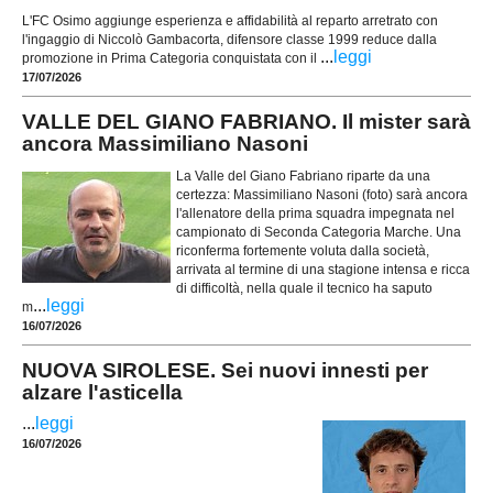
L'FC Osimo aggiunge esperienza e affidabilità al reparto arretrato con
l'ingaggio di Niccolò Gambacorta, difensore classe 1999 reduce dalla
...
leggi
promozione in Prima Categoria conquistata con il
17/07/2026
VALLE DEL GIANO FABRIANO. Il mister sarà
ancora Massimiliano Nasoni
La Valle del Giano Fabriano riparte da una
certezza: Massimiliano Nasoni (foto) sarà ancora
l'allenatore della prima squadra impegnata nel
campionato di Seconda Categoria Marche. Una
riconferma fortemente voluta dalla società,
arrivata al termine di una stagione intensa e ricca
di difficoltà, nella quale il tecnico ha saputo
...
leggi
m
16/07/2026
NUOVA SIROLESE. Sei nuovi innesti per
alzare l'asticella
...
leggi
16/07/2026