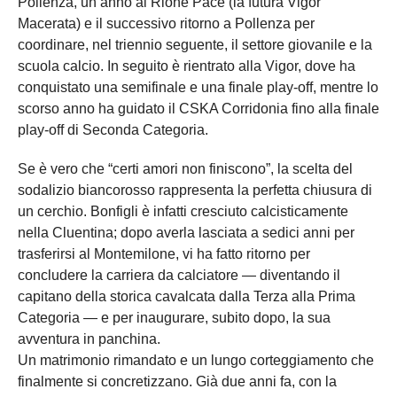
Pollenza, un anno al Rione Pace (la futura Vigor
Macerata) e il successivo ritorno a Pollenza per
coordinare, nel triennio seguente, il settore giovanile e la
scuola calcio. In seguito è rientrato alla Vigor, dove ha
conquistato una semifinale e una finale play-off, mentre lo
scorso anno ha guidato il CSKA Corridonia fino alla finale
play-off di Seconda Categoria.
Se è vero che “certi amori non finiscono”, la scelta del
sodalizio biancorosso rappresenta la perfetta chiusura di
un cerchio. Bonfigli è infatti cresciuto calcisticamente
nella Cluentina; dopo averla lasciata a sedici anni per
trasferirsi al Montemilone, vi ha fatto ritorno per
concludere la carriera da calciatore — diventando il
capitano della storica cavalcata dalla Terza alla Prima
Categoria — e per inaugurare, subito dopo, la sua
avventura in panchina.
Un matrimonio rimandato e un lungo corteggiamento che
finalmente si concretizzano. Già due anni fa, con la