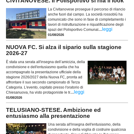
CIVITANOVESE. Il Polisportivo si rifà il look
La Civitanovese prosegue il percorso di rilancio
anche fuori dal campo. La società rossoblù ha
comunicato che sono in fase di completamento i
lavori di ristrutturazione e riqualificazione degli
...
leggi
spazi del Polisportivo Comunal
01/08/2026
NUOVA FC. Si alza il sipario sulla stagione
2026-27
È stata una serata all'insegna dell’amicizia, della
condivisione e dell'entusiasmo quella che ha
accompagnato la presentazione ufficiale della
stagione 2026/2027 della Nuova FC, pronta ad
affrontare il suo secondo campionato di Terza
Categoria. L'evento, ospitato presso l'oratorio di
...
leggi
Chiesanuova, ha visto protagoniste le tr
01/08/2026
TELUSIANO-STESE. Ambizione ed
entusiasmo alla presentazione
Una serata all'insegna dell'entusiasmo, della
condivisione e della voglia di costruire qualcosa