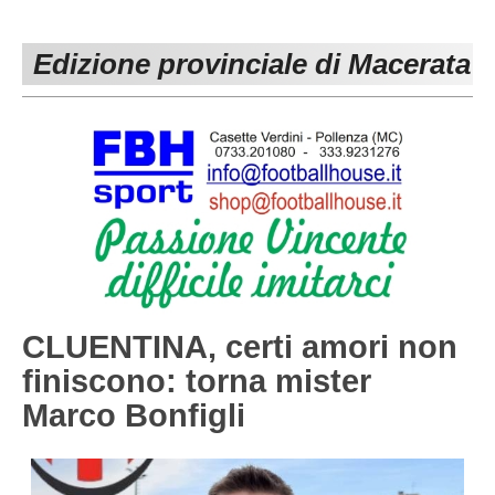
PESARO URBINO
PROMOZIONE
DIRETTA
Edizione provinciale di Macerata
Carica la tua Rosa
1^ CATEGORIA
2^ CATEGORIA
3^ CATEGORIA
GIOVANILI
CLUENTINA, certi amori non
finiscono: torna mister
Marco Bonfigli