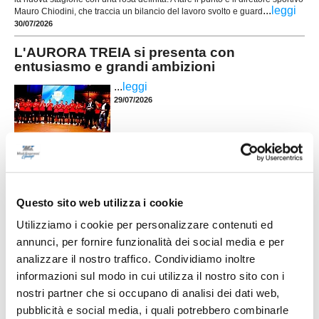
...
leggi
Mauro Chiodini, che traccia un bilancio del lavoro svolto e guard
30/07/2026
L'AURORA TREIA si presenta con
entusiasmo e grandi ambizioni
...
leggi
29/07/2026
VIGOR MACERATA. Si riparte da tante
riconferme e tre volti nuovi
Nelle foto (da sx): Kheder, Camilloni e Demaj La
Questo sito web utilizza i cookie
Vigor Macerata è pronta a voltare pagina e a
prepararsi alla sua prima storica stagione nel
Utilizziamo i cookie per personalizzare contenuti ed
campionato di Prima Categoria. Dopo il grave
annunci, per fornire funzionalità dei social media e per
lutto che ha colpito la società nelle scorse
settimane, il club guarda avanti con
analizzare il nostro traffico. Condividiamo inoltre
...
leggi
determinazione, senza dimenticare chi continuerà a rapp
informazioni sul modo in cui utilizza il nostro sito con i
30/07/2026
nostri partner che si occupano di analisi dei dati web,
ELITE TOLENTINO conferma la linea verde:
pubblicità e social media, i quali potrebbero combinarle