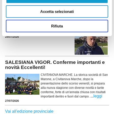
Accetta selezionati
RICCI: "Mercato importante, ora dobbiamo
diventare una squadra"
Rifiuta
...
leggi
28/07/2026
SALESIANA VIGOR. Conferme importanti e
novità Eccellenti!
CIVITANOVA MARCHE. La storica società di San
Marone, a Civitanova Marche, dopo la
presentazione dello scorso venerdì, si prepara
alla nuova stagione con diverse novità e tante
conferme, forte di un'annata chiusa con risultati
...
leggi
importanti dentro e fuori dal campo.
27/07/2026
Vai all'edizione provinciale