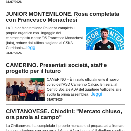
31/07/2026
JUNIOR MONTEMILONE. Rosa completata
con Francesco Monachesi
La Junior Montemilone Pollenza completa il
proprio organico con l'ingaggio del
centrocampista classe '95 Francesco Monachesi
(foto), reduce dall'ultima stagione al CSKA
...
leggi
Corridonia
31/07/2026
CAMERINO. Presentati società, staff e
progetto per il futuro
CAMERINO – È iniziato ufficialmente il nuovo
corso dell'ASD Camerino Calcio. Ieri sera, al
Centro Sociale ADA del quartiere Vallicelle, si è
...
leggi
svolta la prima assemblea
31/07/2026
CIVITANOVESE. Chiodini: "Mercato chiuso,
ora parola al campo"
La Civitanovese ha completato il proprio mercato e si prepara ad affrontare
la nuova stagione con una rosa definita. A fare il punto è il direttore sportivo