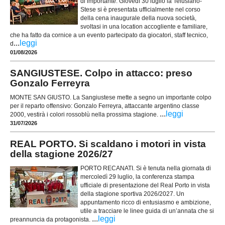
di importante. Giovedì 30 luglio la Telusiano-
Stese si è presentata ufficialmente nel corso
della cena inaugurale della nuova società,
svoltasi in una location accogliente e familiare,
che ha fatto da cornice a un evento partecipato da giocatori, staff tecnico,
...
leggi
d
01/08/2026
SANGIUSTESE. Colpo in attacco: preso
Gonzalo Ferreyra
MONTE SAN GIUSTO. La Sangiustese mette a segno un importante colpo
per il reparto offensivo: Gonzalo Ferreyra, attaccante argentino classe
...
leggi
2000, vestirà i colori rossoblù nella prossima stagione.
31/07/2026
REAL PORTO. Si scaldano i motori in vista
della stagione 2026/27
PORTO RECANATI. Si è tenuta nella giornata di
mercoledì 29 luglio, la conferenza stampa
ufficiale di presentazione del Real Porto in vista
della stagione sportiva 2026/2027. Un
appuntamento ricco di entusiasmo e ambizione,
utile a tracciare le linee guida di un’annata che si
...
leggi
preannuncia da protagonista.