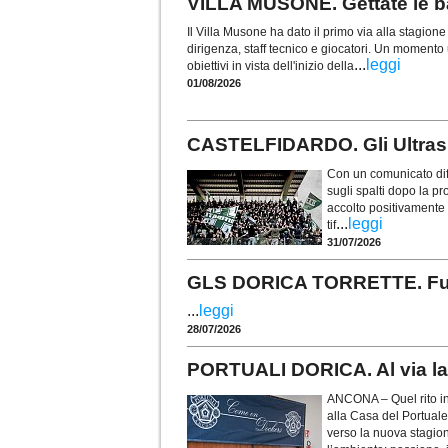
VILLA MUSONE. Gettate le ba
Il Villa Musone ha dato il primo via alla stagio
dirigenza, staff tecnico e giocatori. Un momento u
...
leggi
obiettivi in vista dell'inizio della
01/08/2026
CASTELFIDARDO. Gli Ultras t
Con un comunicato diff
sugli spalti dopo la p
accolto positivamente i
...
leggi
tif
31/07/2026
GLS DORICA TORRETTE. Fusco 
...
leggi
28/07/2026
PORTUALI DORICA. Al via la 
ANCONA – Quel rito in
alla Casa del Portuale
verso la nuova stagio