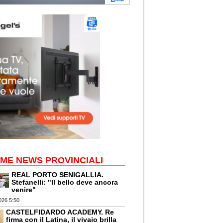
IME NEWS PROVINCIALI
REAL PORTO SENIGALLIA.
Stefanelli: "Il bello deve ancora
venire"
026 5:50
CASTELFIDARDO ACADEMY. Re
firma con il Latina, il vivaio brilla