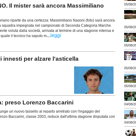
 Il mister sarà ancora Massimiliano
05/08/2
riano riparte da una certezza: Massimiliano Nasoni (foto) sarà ancora
ima squadra impegnata nel campionato di Seconda Categoria Marche.
05/08/2
nte voluta dalla società, arrivata al termine di una stagione intensa e
...
leggi
la quale il tecnico ha saputo m
05/08/2
nesti per alzare l'asticella
05/08/2
05/08/2
a: preso Lorenzo Baccarini
04/08/2
ge un nuovo tassello al reparto arretrato con l'ingaggio del
enzo Baccarini, classe 2003, reduce dall'ultima stagione disputata con
04/08/2