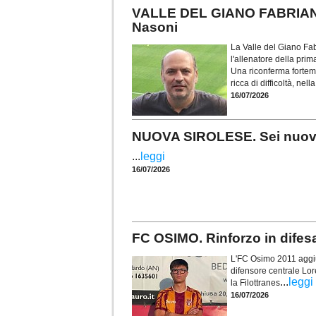
VALLE DEL GIANO FABRIANO.
Nasoni
La Valle del Giano Fab
l'allenatore della pr
Una riconferma forteme
ricca di difficoltà, nel
16/07/2026
NUOVA SIROLESE. Sei nuovi in
...
leggi
16/07/2026
FC OSIMO. Rinforzo in difes
L'FC Osimo 2011 aggiun
difensore centrale Lor
...
leggi
la Filottranes
16/07/2026