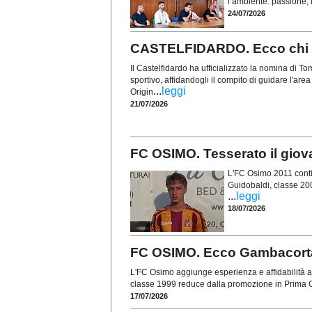
l’ambiente: passione, i
24/07/2026
CASTELFIDARDO. Ecco chi è 
Il Castelfidardo ha ufficializzato la nomina di
sportivo, affidandogli il compito di guidare l'are
...
leggi
Origin
21/07/2026
FC OSIMO. Tesserato il gio
L'FC Osimo 2011 contin
Guidobaldi, classe 20
...
leggi
18/07/2026
FC OSIMO. Ecco Gambacorta: 
L'FC Osimo aggiunge esperienza e affidabilità al
classe 1999 reduce dalla promozione in Prima C
17/07/2026