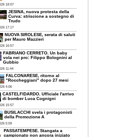
026 18:07
JESINA, nuova protesta della
Curva: striscione a sostegno di
Trudo
026 17:17
NUOVA SIROLESE, serata di saluti
per Mauro Mazzieri
026 16:57
FABRIANO CERRETO. Un baby
vola nei pro: Filippo Bolognini al
Gubbio
026 11:44
FALCONARESE, ritorno al
"Roccheggiani" dopo 27 mesi
026 4:06
CASTELFIDARDO. Ufficiale l'arrivo
di bomber Luca Cognigni
026 15:57
BUSILACCHI svela i protagonisti
della Promozione A
026 5:09
PASSATEMPESE. Stangata a
campionato non ancora iniziato