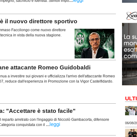
...
leggi
mpegno, sacrificio e identità. Stimoli impo
il nuovo direttore sportivo
 Tommaso Faccilongo come nuovo direttore
a tecnica in vista della nuova stagione.
vane attacante Romeo Guidobaldi
ua a investire sui giovani e ufficializza l'arrivo dell'attaccante Romeo
07, reduce dall'esperienza in Promozione con la Vigor Castelfidardo.
ULT
"Accettare è stato facile"
 reparto arretrato con l'ingaggio di Niccolò Gambacorta, difensore
06/08/2
...
leggi
ategoria conquistata con il