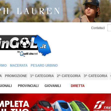
Contattaci
RMO
MACERATA
PESARO URBINO
A
PROMOZIONE
1^ CATEGORIA
2^ CATEGORIA
3^ CATEGORIA
IONALI
PROVINCIALI
GIOVANILI
DIRETTA