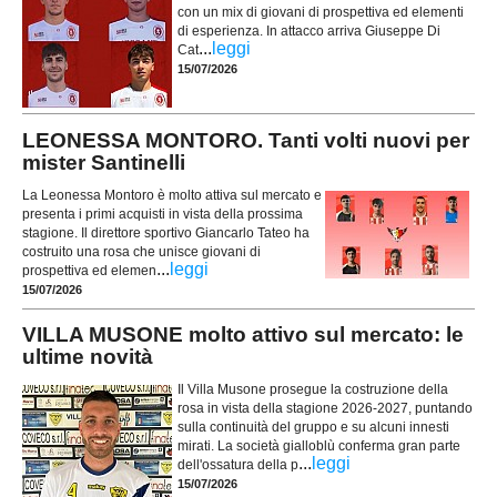
con un mix di giovani di prospettiva ed elementi
di esperienza. In attacco arriva Giuseppe Di
...
leggi
Cat
15/07/2026
LEONESSA MONTORO. Tanti volti nuovi per
mister Santinelli
La Leonessa Montoro è molto attiva sul mercato e
presenta i primi acquisti in vista della prossima
stagione. Il direttore sportivo Giancarlo Tateo ha
costruito una rosa che unisce giovani di
...
leggi
prospettiva ed elemen
15/07/2026
VILLA MUSONE molto attivo sul mercato: le
ultime novità
Il Villa Musone prosegue la costruzione della
rosa in vista della stagione 2026-2027, puntando
sulla continuità del gruppo e su alcuni innesti
mirati. La società gialloblù conferma gran parte
...
leggi
dell'ossatura della p
15/07/2026