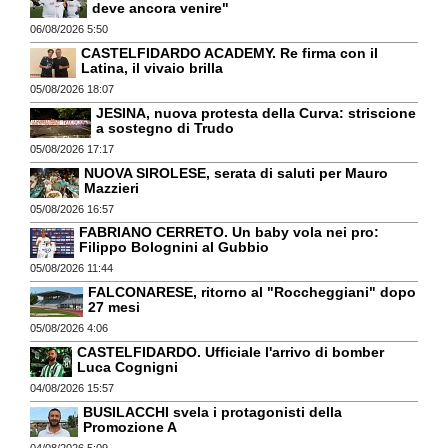
deve ancora venire"
06/08/2026 5:50
CASTELFIDARDO ACADEMY. Re firma con il
Latina, il vivaio brilla
05/08/2026 18:07
JESINA, nuova protesta della Curva: striscione
a sostegno di Trudo
05/08/2026 17:17
NUOVA SIROLESE, serata di saluti per Mauro
Mazzieri
05/08/2026 16:57
FABRIANO CERRETO. Un baby vola nei pro:
Filippo Bolognini al Gubbio
05/08/2026 11:44
FALCONARESE, ritorno al "Roccheggiani" dopo
27 mesi
05/08/2026 4:06
CASTELFIDARDO. Ufficiale l'arrivo di bomber
Luca Cognigni
04/08/2026 15:57
BUSILACCHI svela i protagonisti della
Promozione A
04/08/2026 5:09