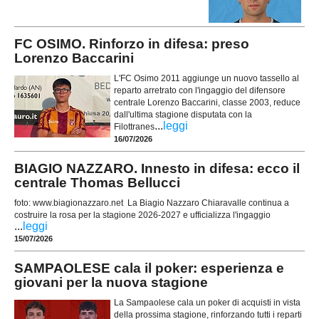
FC OSIMO. Rinforzo in difesa: preso
Lorenzo Baccarini
L'FC Osimo 2011 aggiunge un nuovo tassello al
reparto arretrato con l'ingaggio del difensore
centrale Lorenzo Baccarini, classe 2003, reduce
dall'ultima stagione disputata con la
...
leggi
Filottranes
16/07/2026
BIAGIO NAZZARO. Innesto in difesa: ecco il
centrale Thomas Bellucci
foto: www.biagionazzaro.net La Biagio Nazzaro Chiaravalle continua a
costruire la rosa per la stagione 2026-2027 e ufficializza l'ingaggio
...
leggi
15/07/2026
SAMPAOLESE cala il poker: esperienza e
giovani per la nuova stagione
La Sampaolese cala un poker di acquisti in vista
della prossima stagione, rinforzando tutti i reparti