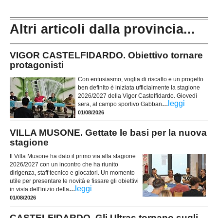
Altri articoli dalla provincia...
VIGOR CASTELFIDARDO. Obiettivo tornare
protagonisti
Con entusiasmo, voglia di riscatto e un progetto
ben definito è iniziata ufficialmente la stagione
2026/2027 della Vigor Castelfidardo. Giovedì
...
leggi
sera, al campo sportivo Gabban
01/08/2026
VILLA MUSONE. Gettate le basi per la nuova
stagione
Il Villa Musone ha dato il primo via alla stagione
2026/2027 con un incontro che ha riunito
dirigenza, staff tecnico e giocatori. Un momento
utile per presentare le novità e fissare gli obiettivi
...
leggi
in vista dell'inizio della
01/08/2026
CASTELFIDARDO. Gli Ultras tornano sugli