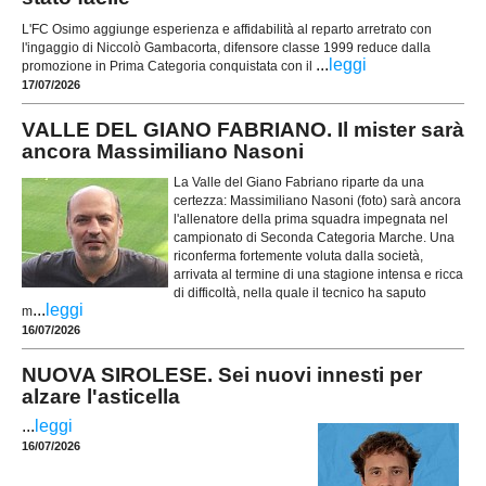
L'FC Osimo aggiunge esperienza e affidabilità al reparto arretrato con
l'ingaggio di Niccolò Gambacorta, difensore classe 1999 reduce dalla
...
leggi
promozione in Prima Categoria conquistata con il
17/07/2026
VALLE DEL GIANO FABRIANO. Il mister sarà
ancora Massimiliano Nasoni
La Valle del Giano Fabriano riparte da una
certezza: Massimiliano Nasoni (foto) sarà ancora
l'allenatore della prima squadra impegnata nel
campionato di Seconda Categoria Marche. Una
riconferma fortemente voluta dalla società,
arrivata al termine di una stagione intensa e ricca
di difficoltà, nella quale il tecnico ha saputo
...
leggi
m
16/07/2026
NUOVA SIROLESE. Sei nuovi innesti per
alzare l'asticella
...
leggi
16/07/2026