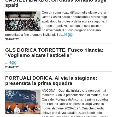
spalti
Con un comunicato diffuso nelle ultime ore, gli
Ultras Castelfidardo annunciano il ritorno sugli
spalti dopo la protesta della scorsa stagione. Il
gruppo organizzato spiega di aver accolto
positivamente il nuovo progetto societario
...
leggi
presentato a fine giugno e invita tutti i tif
31/07/2026
GLS DORICA TORRETTE. Fusco rilancia:
"Vogliamo alzare l'asticella"
...
leggi
28/07/2026
PORTUALI DORICA. Al via la stagione:
presentata la prima squadra
ANCONA – Quel rito iniziale che non può mai
mancare. Con la presentazione di martedì, alla
Casa del Portuale di Ancona, la prima squadra
dei Portuali Dorica ha preso il largo verso la
nuova stagione 2026-2027. Qualche parola
chiave che dovrà caratterizzare l’ambiente: