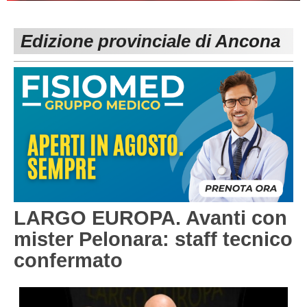
PESARO URBINO
PROMOZIONE
DIRETTA
Edizione provinciale di Ancona
Carica la tua Rosa
1^ CATEGORIA
2^ CATEGORIA
3^ CATEGORIA
GIOVANILI
LARGO EUROPA. Avanti con
mister Pelonara: staff tecnico
confermato