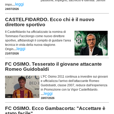
passione, impegno, sacrificio e identità. Stimoli
...
leggi
impo
24/07/2026
CASTELFIDARDO. Ecco chi è il nuovo
direttore sportivo
Il Castelfidardo ha ufficializzato la nomina di
Tommaso Faccilongo come nuovo direttore
sportivo, affidandogli il compito di guidare l'area
tecnica in vista della nuova stagione.
...
leggi
Origin
21/07/2026
FC OSIMO. Tesserato il giovane attacante
Romeo Guidobaldi
L'FC Osimo 2011 continua a investire sui giovani
e ufficializza l'arrivo dell'attaccante Romeo
Guidobaldi, classe 2007, reduce dall'esperienza
in Promozione con la Vigor Castelfidardo.
...
leggi
18/07/2026
FC OSIMO. Ecco Gambacorta: "Accettare è
stato facile"