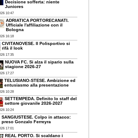
Decisione sofferta: niente
Juniores
026 10:47
ADRIATICA PORTORECANATI.
Ufficiale l'affiliazione con il
Bologna
026 16:18
CIVITANOVESE. Il Polisportivo si
rifà il look
026 17:35
NUOVA FC. Si alza il sipario sulla
stagione 2026-27
026 17:27
TELUSIANO-STESE. Ambizione ed
entusiasmo alla presentazione
026 10:28
SETTEMPEDA. Definito lo staff del
settore giovanile 2026-2027
026 10:24
SANGIUSTESE. Colpo in attacco:
preso Gonzalo Ferreyra
026 17:01
REAL PORTO. Si scaldano i