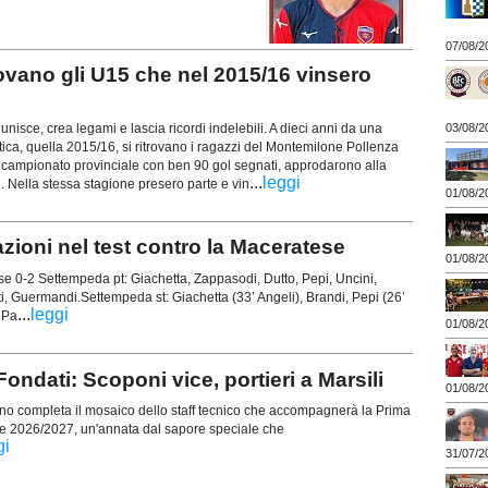
07/08/2
ano gli U15 che nel 2015/16 vinsero
isce, crea legami e lascia ricordi indelebili. A dieci anni da una
03/08/2
stica, quella 2015/16, si ritrovano i ragazzi del Montemilone Pollenza
l campionato provinciale con ben 90 gol segnati, approdarono alla
...
leggi
i. Nella stessa stagione presero parte e vin
01/08/2
oni nel test contro la Maceratese
01/08/2
 0-2 Settempeda pt: Giachetta, Zappasodi, Dutto, Pepi, Uncini,
i, Guermandi.Settempeda st: Giachetta (33’ Angeli), Brandi, Pepi (26’
...
leggi
 Pa
01/08/2
ondati: Scoponi vice, portieri a Marsili
01/08/2
 completa il mosaico dello staff tecnico che accompagnerà la Prima
e 2026/2027, un'annata dal sapore speciale che
gi
31/07/2