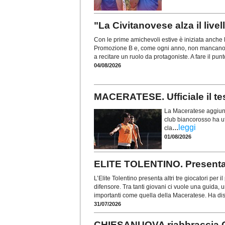
"La Civitanovese alza il live
Con le prime amichevoli estive è iniziata anche
Promozione B e, come ogni anno, non mancano l
a recitare un ruolo da protagoniste. A fare il pun
04/08/2026
MACERATESE. Ufficiale il te
La Maceratese aggiunge
club biancorosso ha uf
...
leggi
cla
01/08/2026
ELITE TOLENTINO. Presentati 
L’Elite Tolentino presenta altri tre giocatori pe
difensore. Tra tanti giovani ci vuole una guida, 
importanti come quella della Maceratese. Ha disp
31/07/2026
CHIESANUOVA riabbraccia 