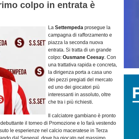
imo colpo in entrata è
La
Settempeda
prosegue la
campagna di rafforzamento e
piazza la seconda nuova
entrata. Si tratta di un grande
colpo:
Ousmane Ceesay
. Con
una trattativa rapida e concreta,
la dirigenza porta a casa uno
dei pezzi pregiati del mercato
ed uno dei giocatori più
interessanti in assoluto, oltre
che tra i più richiesti.
Il calciatore gambiano è pronto
a debuttante il torneo di Promozione e lo farà vestendo
suto le esperienze nel calcio maceratese in Terza
ivando dal Senegal, dove ha giocato nel massimo