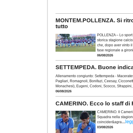
MONTEM.POLLENZA. Si ritrov
tutto
POLLENZA – Lo sport un
storica stagione calci
che, dopo aver vinto i
fase regionale a giron
06/08/2026
SETTEMPEDA. Buone indicazi
Allenamento congiunto: Settempeda - Maceratese
Pagliari, Romagnoli, Bonifazi, Ceesay, Cicconett
Monachesi), Eugeni, Codoni, Scocco, Sfrappini,
06/08/2026
CAMERINO. Ecco lo staff di F
CAMERINO. Il Camerino
Squadra nella stagion
...
leg
coincider&agra
03/08/2026