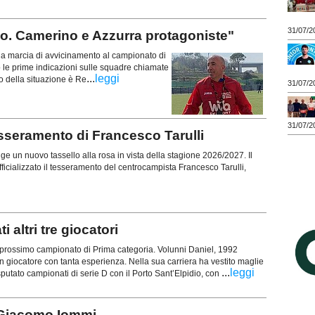
31/07/2
llo. Camerino e Azzurra protagoniste"
 la marcia di avvicinamento al campionato di
e prime indicazioni sulle squadre chiamate
...
leggi
to della situazione è Re
31/07/2
31/07/2
sseramento di Francesco Tarulli
 un nuovo tassello alla rosa in vista della stagione 2026/2027. Il
ficializzato il tesseramento del centrocampista Francesco Tarulli,
altri tre giocatori
r il prossimo campionato di Prima categoria. Volunni Daniel, 1992
un giocatore con tanta esperienza. Nella sua carriera ha vestito maglie
...
leggi
utato campionati di serie D con il Porto Sant’Elpidio, con
Giacomo Iommi