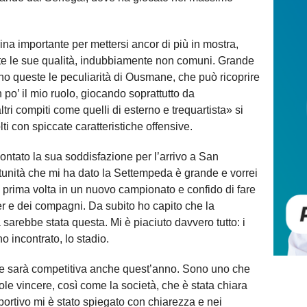
na importante per mettersi ancor di più in mostra,
tte le sue qualità, indubbiamente non comuni. Grande
: sono queste le peculiarità di Ousmane, che può ricoprire
n po’ il mio ruolo, giocando soprattutto da
ri compiti come quelli di esterno e trequartista» si
olti con spiccate caratteristiche offensive.
ontato la sua soddisfazione per l’arrivo a San
tunità che mi ha dato la Settempeda è grande e vorrei
 prima volta in un nuovo campionato e confido di fare
er e dei compagni. Da subito ho capito che la
 sarebbe stata questa. Mi è piaciuto davvero tutto: i
o incontrato, lo stadio.
he sarà competitiva anche quest’anno. Sono uno che
ole vincere, così come la società, che è stata chiara
sportivo mi è stato spiegato con chiarezza e nei