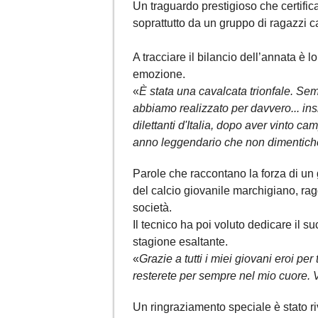
Un traguardo prestigioso che certifica 
soprattutto da un gruppo di ragazzi c
A tracciare il bilancio dell’annata è l
emozione.
«
È stata una cavalcata trionfale. Se
abbiamo realizzato per davvero... ins
dilettanti d'Italia, dopo aver vinto c
anno leggendario che non dimentich
Parole che raccontano la forza di un
del calcio giovanile marchigiano, rag
società.
Il tecnico ha poi voluto dedicare il s
stagione esaltante.
«
Grazie a tutti i miei giovani eroi per
resterete per sempre nel mio cuore. 
Un ringraziamento speciale è stato r