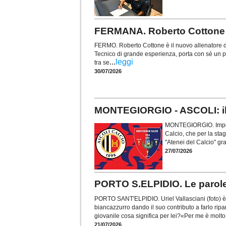
FERMANA. Roberto Cottone a
FERMO. Roberto Cottone è il nuovo allenatore 
Tecnico di grande esperienza, porta con sé un perc
...
leggi
tra se
30/07/2026
MONTEGIORGIO - ASCOLI: il v
MONTEGIORGIO. Importa
Calcio, che per la sta
"Atenei del Calcio" gra
27/07/2026
PORTO S.ELPIDIO. Le parole d
PORTO SANT'ELPIDIO. Uriel Vallasciani (foto) è 
biancazzurro dando il suo contributo a farlo ripa
giovanile cosa significa per lei?«Per me è molto 
21/07/2026