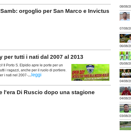
08/08/2
Samb: orgoglio per San Marco e Invictus
07/08/2
06/08/2
r tutti i nati dal 2007 al 2013
05/08/2
Il Porto S. Elpidio apre le porte per un
ti i ragazzi, anche per il ruolo di portiere.
...
leggi
er i nati nel 2007-
04/08/2
 l'era Di Ruscio dopo una stagione
04/08/2
03/08/2