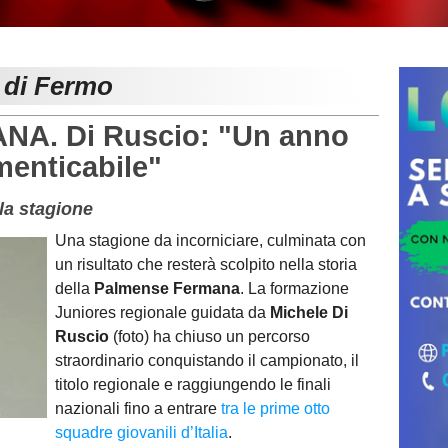
e di Fermo
A. Di Ruscio: "Un anno
menticabile"
lla stagione
Una stagione da incorniciare, culminata con
un risultato che resterà scolpito nella storia
della
Palmense Fermana
. La formazione
Juniores regionale guidata da
Michele Di
Ruscio
(foto) ha chiuso un percorso
straordinario conquistando il campionato, il
titolo regionale e raggiungendo le finali
nazionali fino a entrare
tra le prime otto
squadre giovanili d’Italia
.