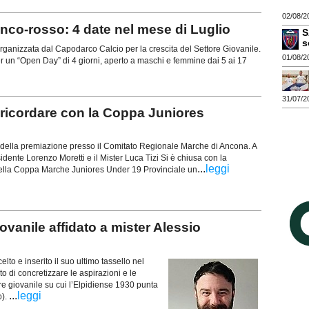
02/08/2
o-rosso: 4 date nel mese di Luglio
S
s
anizzata dal Capodarco Calcio per la crescita del Settore Giovanile.
01/08/2
r un “Open Day” di 4 giorni, aperto a maschi e femmine dai 5 ai 17
31/07/2
icordare con la Coppa Juniores
o della premiazione presso il Comitato Regionale Marche di Ancona. A
residente Lorenzo Moretti e il Mister Luca Tizi Si è chiusa con la
...
leggi
ella Coppa Marche Juniores Under 19 Provinciale un
vanile affidato a mister Alessio
o e inserito il suo ultimo tassello nel
 di concretizzare le aspirazioni e le
re giovanile su cui l’Elpidiense 1930 punta
...
leggi
o).