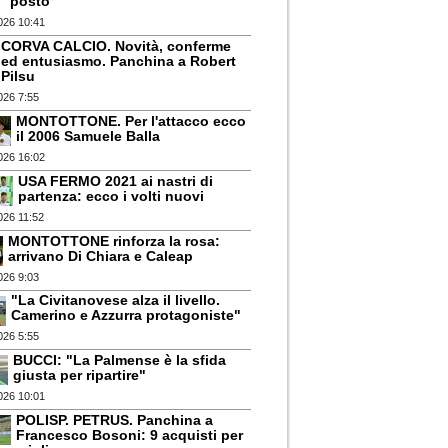
posto"
026 10:41
CORVA CALCIO. Novità, conferme
ed entusiasmo. Panchina a Robert
Pilsu
026 7:55
MONTOTTONE. Per l'attacco ecco
il 2006 Samuele Balla
026 16:02
USA FERMO 2021 ai nastri di
partenza: ecco i volti nuovi
026 11:52
MONTOTTONE rinforza la rosa:
arrivano Di Chiara e Caleap
026 9:03
"La Civitanovese alza il livello.
Camerino e Azzurra protagoniste"
026 5:55
BUCCI: "La Palmense è la sfida
giusta per ripartire"
026 10:01
POLISP. PETRUS. Panchina a
Francesco Bosoni: 9 acquisti per