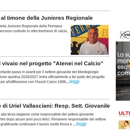
l timone della Juniores Regionale
della Juniores Regionale della Fermana
orso costruito in oltre trent'anni di calcio,
ivaio nel progetto "Atenei nel Calcio"
nte passo in avanti per il settore giovanile del Montegiorgio
gione sportiva 2026/2027 entra ufficialmente a far parte del progetto
...
leggi
zie all'affiliazione con l'Ascoli Calcio 1898
i Uriel Vallasciani: Resp. Sett. Giovanile
ULT
alla terza stagione come responsabile del settore giovanile
rtire dopo alcuni anni poco felici. Rimanere responsabile del settore
...
leggi
gratificante continuare il lavoro svolto finora e