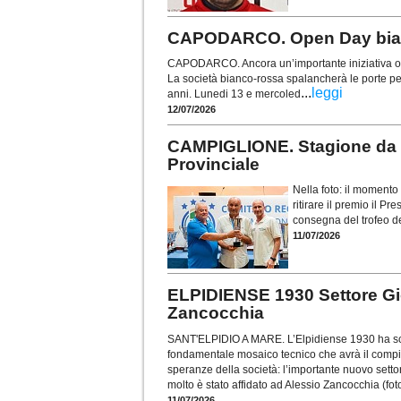
CAPODARCO. Open Day bianc
CAPODARCO. Ancora un’importante iniziativa org
La società bianco-rossa spalancherà le porte pe
...
leggi
anni. Lunedi 13 e mercoled
12/07/2026
CAMPIGLIONE. Stagione da r
Provinciale
Nella foto: il moment
ritirare il premio il P
consegna del trofeo d
11/07/2026
ELPIDIENSE 1930 Settore Gio
Zancocchia
SANT'ELPIDIO A MARE. L’Elpidiense 1930 ha scelt
fondamentale mosaico tecnico che avrà il compito
speranze della società: l’importante nuovo setto
molto è stato affidato ad Alessio Zancocchia (fot
11/07/2026