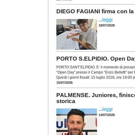
DIEGO FAGIANI firma con la 
...
leggi
18/07/2026
PORTO S.ELPIDIO. Open Day pe
PORTO SANT’ELPIDIO. E’ il momento di provarci! 
“Open Day” presso il Campo “Enzo Belletti” per tut
Questi i giorni fissati: 15 luglio 2026, ore 19:00 p
15/07/2026
PALMENSE. Juniores, finisce
storica
...
leggi
14/07/2026