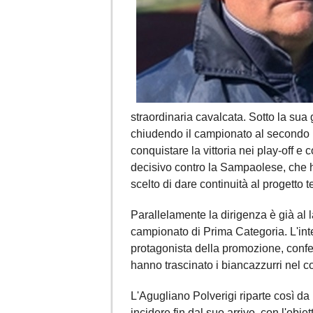
straordinaria cavalcata. Sotto la sua
chiudendo il campionato al secondo 
conquistare la vittoria nei play-off 
decisivo contro la Sampaolese, che ha
scelto di dare continuità al progetto t
Parallelamente la dirigenza è già al l
campionato di Prima Categoria. L'int
protagonista della promozione, confer
hanno trascinato i biancazzurri nel c
L'Agugliano Polverigi riparte così d
incidere fin dal suo arrivo, con l'obie