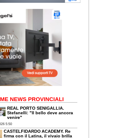
IME NEWS PROVINCIALI
REAL PORTO SENIGALLIA.
Stefanelli: "Il bello deve ancora
venire"
026 5:50
CASTELFIDARDO ACADEMY. Re
firma con il Latina, il vivaio brilla