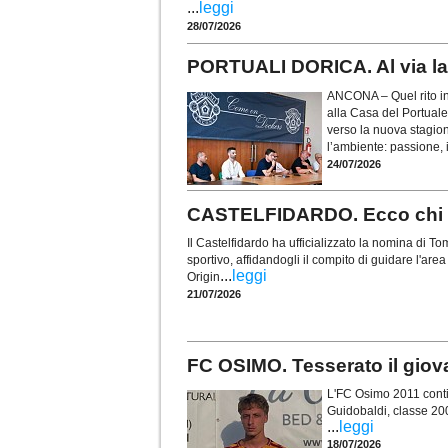
...
leggi
28/07/2026
PORTUALI DORICA. Al via la 
ANCONA – Quel rito in
alla Casa del Portuale
verso la nuova stagio
l’ambiente: passione, i
24/07/2026
CASTELFIDARDO. Ecco chi è 
Il Castelfidardo ha ufficializzato la nomina di
sportivo, affidandogli il compito di guidare l'are
...
leggi
Origin
21/07/2026
FC OSIMO. Tesserato il gio
L'FC Osimo 2011 contin
Guidobaldi, classe 20
...
leggi
18/07/2026