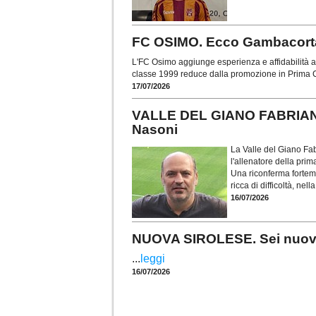
FC OSIMO. Ecco Gambacorta: 
L'FC Osimo aggiunge esperienza e affidabilità al
classe 1999 reduce dalla promozione in Prima C
17/07/2026
VALLE DEL GIANO FABRIANO.
Nasoni
La Valle del Giano Fab
l'allenatore della pr
Una riconferma forteme
ricca di difficoltà, nel
16/07/2026
NUOVA SIROLESE. Sei nuovi in
...
leggi
16/07/2026