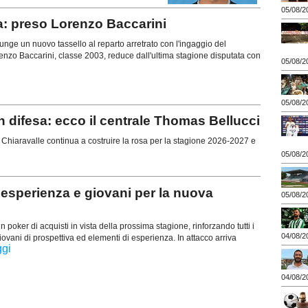
05/08/2
a: preso Lorenzo Baccarini
ge un nuovo tassello al reparto arretrato con l'ingaggio del
enzo Baccarini, classe 2003, reduce dall'ultima stagione disputata con
05/08/2
05/08/2
difesa: ecco il centrale Thomas Bellucci
hiaravalle continua a costruire la rosa per la stagione 2026-2027 e
05/08/2
esperienza e giovani per la nuova
05/08/2
poker di acquisti in vista della prossima stagione, rinforzando tutti i
04/08/2
iovani di prospettiva ed elementi di esperienza. In attacco arriva
ggi
04/08/2