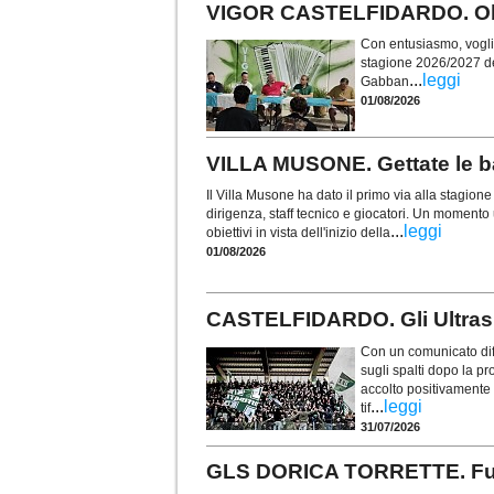
VIGOR CASTELFIDARDO. Obie
Con entusiasmo, voglia 
stagione 2026/2027 de
...
leggi
Gabban
01/08/2026
VILLA MUSONE. Gettate le ba
Il Villa Musone ha dato il primo via alla stagio
dirigenza, staff tecnico e giocatori. Un momento u
...
leggi
obiettivi in vista dell'inizio della
01/08/2026
CASTELFIDARDO. Gli Ultras t
Con un comunicato diff
sugli spalti dopo la p
accolto positivamente i
...
leggi
tif
31/07/2026
GLS DORICA TORRETTE. Fusco 