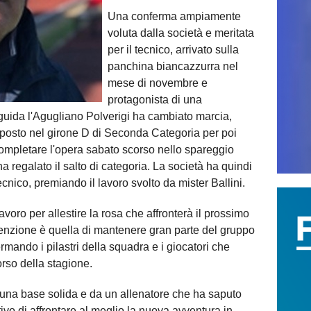
Una conferma ampiamente
voluta dalla società e meritata
per il tecnico, arrivato sulla
panchina biancazzurra nel
mese di novembre e
protagonista di una
 guida l'Agugliano Polverigi ha cambiato marcia,
posto nel girone D di Seconda Categoria per poi
e completare l'opera sabato scorso nello spareggio
 regalato il salto di categoria. La società ha quindi
ecnico, premiando il lavoro svolto da mister Ballini.
avoro per allestire la rosa che affronterà il prossimo
enzione è quella di mantenere gran parte del gruppo
mando i pilastri della squadra e i giocatori che
orso della stagione.
a una base solida e da un allenatore che ha saputo
ttivo di affrontare al meglio la nuova avventura in