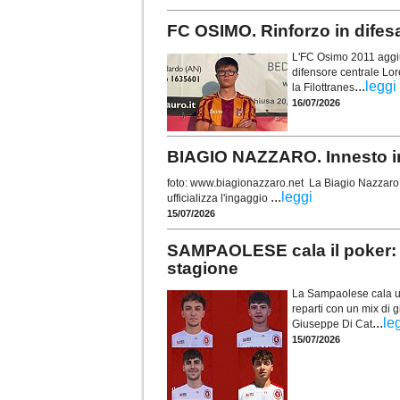
FC OSIMO. Rinforzo in difes
L'FC Osimo 2011 aggiun
difensore centrale Lor
...
leggi
la Filottranes
16/07/2026
BIAGIO NAZZARO. Innesto in 
foto: www.biagionazzaro.net La Biagio Nazzaro C
...
leggi
ufficializza l'ingaggio
15/07/2026
SAMPAOLESE cala il poker: 
stagione
La Sampaolese cala un 
reparti con un mix di g
...
le
Giuseppe Di Cat
15/07/2026