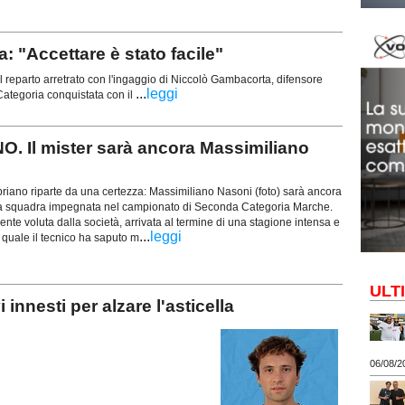
"Accettare è stato facile"
 reparto arretrato con l'ingaggio di Niccolò Gambacorta, difensore
...
leggi
ategoria conquistata con il
 Il mister sarà ancora Massimiliano
riano riparte da una certezza: Massimiliano Nasoni (foto) sarà ancora
ima squadra impegnata nel campionato di Seconda Categoria Marche.
nte voluta dalla società, arrivata al termine di una stagione intensa e
...
leggi
la quale il tecnico ha saputo m
ULT
nesti per alzare l'asticella
06/08/2