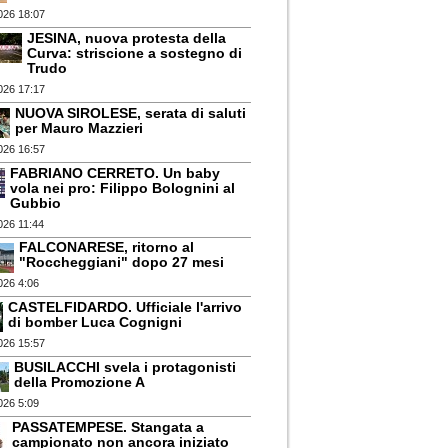
026 18:07
JESINA, nuova protesta della
Curva: striscione a sostegno di
Trudo
026 17:17
NUOVA SIROLESE, serata di saluti
per Mauro Mazzieri
026 16:57
FABRIANO CERRETO. Un baby
vola nei pro: Filippo Bolognini al
Gubbio
026 11:44
FALCONARESE, ritorno al
"Roccheggiani" dopo 27 mesi
026 4:06
CASTELFIDARDO. Ufficiale l'arrivo
di bomber Luca Cognigni
026 15:57
BUSILACCHI svela i protagonisti
della Promozione A
026 5:09
PASSATEMPESE. Stangata a
campionato non ancora iniziato